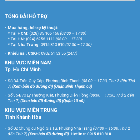
TỔNG ĐÀI HỖ TRỢ
Mua hàng, hỗ trợ kỹ thuật:
*
Tại HCM:
(028) 35 166 166
(08:00 – 17:30)
*
Tại HN:
(024) 6256 1111
(08:00 – 17:30)
*
Tại Nha Trang:
0915 810 810
(07:30 – 17:30)
Khiếu nại, CSKH:
0902 51 53 55
(24/7)
KHU
VỰC MIỀN NAM
Tp. Hồ Chí Minh
Số 3A Trần Quý Cáp, Phường Bình Thạnh
(08:00 – 17:30, Thứ 2 đến Thứ
7)
(
Xem bản đồ đường đi
) (Quận Bình Thạnh cũ)
Số 354/70 Lý Thường Kiệt, Phường Diên Hồng
(08:00 – 17:30, Thứ 2 đến
Thứ 7)
(
Xem bản đồ đường đi
) (Quận 10 cũ)
KHU VỰC MIỀN TRUNG
Tỉnh Khánh Hòa
Số 02 Chung cư Ngô Gia Tự, Phường Nha Trang
(07:30 – 15:30, Thứ 2
đến Thứ 7)
(
Xem bản đồ đường đi
).
Hotline:
0915 810 810