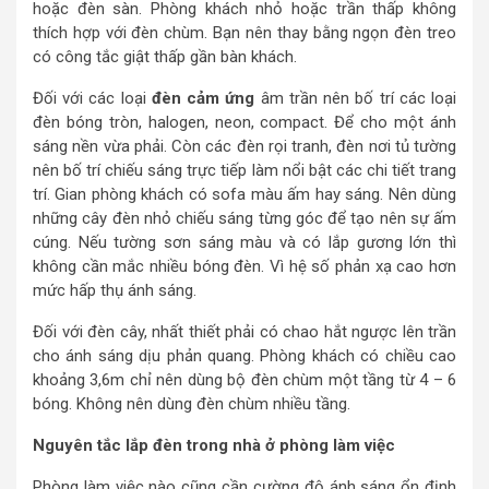
hoặc đèn sàn. Phòng khách nhỏ hoặc trần thấp không
thích hợp với đèn chùm. Bạn nên thay bằng ngọn đèn treo
có công tắc giật thấp gần bàn khách.
Đối với các loại
đèn cảm ứng
âm trần nên bố trí các loại
đèn bóng tròn, halogen, neon, compact. Để cho một ánh
sáng nền vừa phải. Còn các đèn rọi tranh, đèn nơi tủ tường
nên bố trí chiếu sáng trực tiếp làm nổi bật các chi tiết trang
trí. Gian phòng khách có sofa màu ấm hay sáng. Nên dùng
những cây đèn nhỏ chiếu sáng từng góc để tạo nên sự ấm
cúng. Nếu tường sơn sáng màu và có lắp gương lớn thì
không cần mắc nhiều bóng đèn. Vì hệ số phản xạ cao hơn
mức hấp thụ ánh sáng.
Đối với đèn cây, nhất thiết phải có chao hắt ngược lên trần
cho ánh sáng dịu phản quang. Phòng khách có chiều cao
khoảng 3,6m chỉ nên dùng bộ đèn chùm một tầng từ 4 – 6
bóng. Không nên dùng đèn chùm nhiều tầng.
Nguyên tắc lắp đèn trong nhà ở phòng làm việc
Phòng làm việc nào cũng cần cường độ ánh sáng ổn định