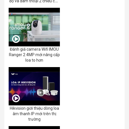
độ và đàm thoại 2 chiều của
EZVIZ C8C 2K+/3K
Đánh giá camera Wifi IMOU
Ranger 2 4MP mới nâng cấp
loa to hơn
Hikvision giới thiệu dòng loa
âm thanh IP mới trên thị
trường