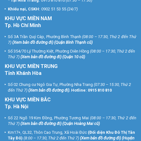
*
Tại Nha Trang:
0915 810 810
(07:30 – 17:30)
Khiếu nại, CSKH:
0902 51 53 55
(24/7)
KHU
VỰC MIỀN NAM
Tp. Hồ Chí Minh
Số 3A Trần Quý Cáp, Phường Bình Thạnh
(08:00 – 17:30, Thứ 2 đến Thứ
7)
(
Xem bản đồ đường đi
) (Quận Bình Thạnh cũ)
Số 354/70 Lý Thường Kiệt, Phường Diên Hồng
(08:00 – 17:30, Thứ 2 đến
Thứ 7)
(
Xem bản đồ đường đi
) (Quận 10 cũ)
KHU VỰC MIỀN TRUNG
Tỉnh Khánh Hòa
Số 02 Chung cư Ngô Gia Tự, Phường Nha Trang
(07:30 – 15:30, Thứ 2
đến Thứ 7)
(
Xem bản đồ đường đi
).
Hotline:
0915 810 810
KHU VỰC MIỀN BẮC
Tp. Hà Nội
Số 22 Ngõ 19 Kim Đồng, Phường Tương Mai
(08:00 – 17:30, Thứ 2 đến
Thứ 7)
(
Xem bản đồ đường đi
) (Quận Hoàng Mai cũ)
Km17+, QL32, Thôn Cao Trung, Xã Hoài Đức
(Đối diện Khu Đô Thị Tân
Tây Đô)
(8:00 – 17:30, Thứ 2 đến Thứ 7)
(
Xem bản đồ đường đi
) (Huyện