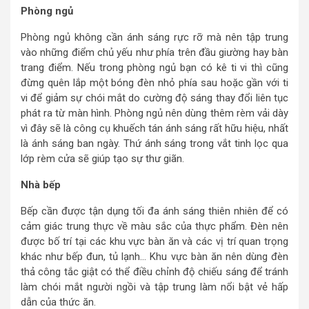
Phòng ngủ
Phòng ngủ không cần ánh sáng rực rỡ mà nên tập trung
vào những điểm chủ yếu như phía trên đầu giường hay bàn
trang điểm. Nếu trong phòng ngủ bạn có kê ti vi thì cũng
đừng quên lắp một bóng đèn nhỏ phía sau hoặc gần với ti
vi để giảm sự chói mắt do cường độ sáng thay đổi liên tục
phát ra từ màn hình. Phòng ngủ nên dùng thêm rèm vải dày
vì đây sẽ là công cụ khuếch tán ánh sáng rất hữu hiệu, nhất
là ánh sáng ban ngày. Thứ ánh sáng trong vắt tinh lọc qua
lớp rèm cửa sẽ giúp tạo sự thư giãn.
Nhà bếp
Bếp cần được tận dụng tối đa ánh sáng thiên nhiên để có
cảm giác trung thực về màu sắc của thực phẩm. Đèn nên
được bố trí tại các khu vực bàn ăn và các vị trí quan trọng
khác như bếp đun, tủ lạnh… Khu vực bàn ăn nên dùng đèn
thả công tắc giật có thể điều chỉnh độ chiếu sáng để tránh
làm chói mắt người ngồi và tập trung làm nổi bật vẻ hấp
dẫn của thức ăn.