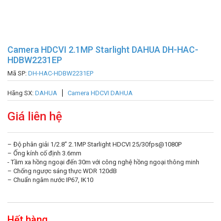
Camera HDCVI 2.1MP Starlight DAHUA DH-HAC-
HDBW2231EP
Mã SP:
DH-HAC-HDBW2231EP
Hãng SX:
DAHUA
Camera HDCVI DAHUA
Giá liên hệ
– Độ phân giải 1/2.8” 2.1MP Starlight HDCVI 25/30fps@1080P
– Ống kính cố định 3.6mm
​- Tầm xa hồng ngoại đến 30m với công nghệ hồng ngoại thông minh
– Chống ngược sáng thực WDR 120dB
– Chuẩn ngâm nước IP67, IK10
Hết hàng