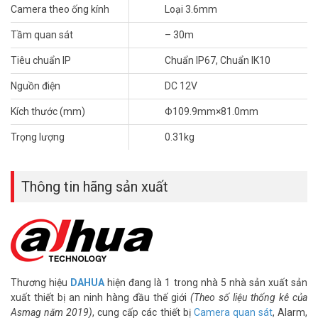
– Chất liệuvỏ nhôm đúc
Camera theo ống kính
Loại 3.6mm
– Môi trường làm việc từ -40°C~+60°C
– Khoảng cách truyền tải trên cáp đồng trục lên đến 500m với cáp
Tầm quan sát
– 30m
75-3 ôm
Tiêu chuẩn IP
Chuẩn IP67, Chuẩn IK10
– Kích thước Φ109.9mm×81.0mm
– Trọng lượng 0.34kg
Nguồn điện
DC 12V
– Xuất xứ: Trung Quốc
– Bảo hành: 24 tháng
Kích thước (mm)
Φ109.9mm×81.0mm
Để cập nhật thông tin giá đầu ghi hình DAHUA mới nhất, quý khách
Trọng lượng
0.31kg
hàng vui lòng liên hệ HOTLINE 1900 9259 – (028) 35 166 166 –
(028) 3962 5555 – (024) 6256 1111 – (024) 3273 6666 để được hỗ
trợ tốt nhất.
Thông tin hãng sản xuất
Tham khảo các kênh thông tin khác:
– Facebook:
https://www.facebook.com/vuhoangtelecom/
– Youtube:
https://www.youtube.com/c/VuhoangTVChannel
– Website:
https://vuhoangtelecom.vn/
Thương hiệu
DAHUA
hiện đang là 1 trong nhà 5 nhà sản xuất sản
xuất thiết bị an ninh hàng đầu thế giới
(Theo số liệu thống kê của
Asmag năm 2019)
, cung cấp các thiết bị
Camera quan sát
, Alarm,