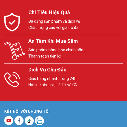
Chi Tiêu Hiệu Quả
Đa dạng sản phẩm và dịch vụ
Chất lượng cao với giá ưu đãi
An Tâm Khi Mua Sắm
Sản phẩm, hàng hóa chính hãng
Thanh toán tiện lợi
Dịch Vụ Chu Đáo
Giao hàng nhanh trong 24h
Hotline phục vụ cả T7 và CN
KẾT NỐI VỚI CHÚNG TÔI