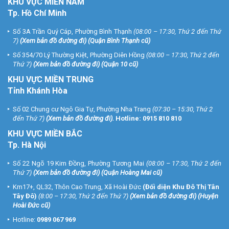
KHU
VỰC MIỀN NAM
Tp. Hồ Chí Minh
Số 3A Trần Quý Cáp, Phường Bình Thạnh
(08:00 – 17:30, Thứ 2 đến Thứ
7)
(
Xem bản đồ đường đi
) (Quận Bình Thạnh cũ)
Số 354/70 Lý Thường Kiệt, Phường Diên Hồng
(08:00 – 17:30, Thứ 2 đến
Thứ 7)
(
Xem bản đồ đường đi
) (Quận 10 cũ)
KHU VỰC MIỀN TRUNG
Tỉnh Khánh Hòa
Số 02 Chung cư Ngô Gia Tự, Phường Nha Trang
(07:30 – 15:30, Thứ 2
đến Thứ 7)
(
Xem bản đồ đường đi
).
Hotline:
0915 810 810
KHU VỰC MIỀN BẮC
Tp. Hà Nội
Số 22 Ngõ 19 Kim Đồng, Phường Tương Mai
(08:00 – 17:30, Thứ 2 đến
Thứ 7)
(
Xem bản đồ đường đi
) (Quận Hoàng Mai cũ)
Km17+, QL32, Thôn Cao Trung, Xã Hoài Đức
(Đối diện Khu Đô Thị Tân
Tây Đô)
(8:00 – 17:30, Thứ 2 đến Thứ 7)
(
Xem bản đồ đường đi
) (Huyện
Hoài Đức cũ)
Hotline:
0989 067 969