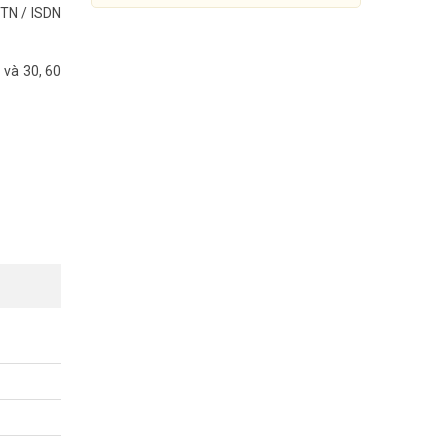
STN / ISDN
 và 30, 60
Gateway giao tiếp SIP-4E1
Grandstream GXW4504
cellation,
Đang cập nhật giá
Mua Ngay