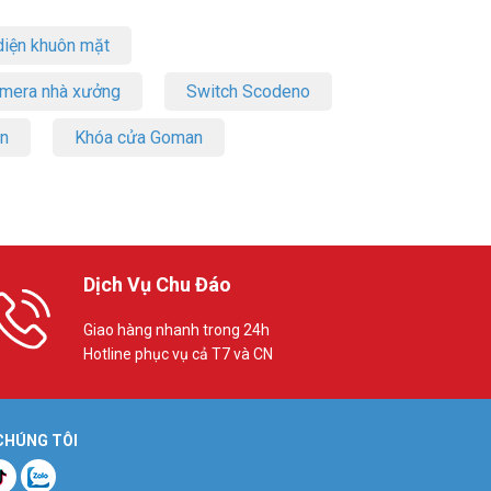
iện khuôn mặt
amera nhà xưởng
Switch Scodeno
on
Khóa cửa Goman
Dịch Vụ Chu Đáo
Giao hàng nhanh trong 24h
Hotline phục vụ cả T7 và CN
 CHÚNG TÔI