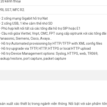
120 kênh thoại
ất, xin vui lòng liên hệ HOTLINE 1900.9259 để được hỗ trợ chu đáo.
PRI, SS7, MFC R2.
– 2 cổng mạng Gigabit hỗ trợ Nat
– 2 cổng USB, 1 khe cắm thể nhớ SD
– Phù hợp kết nối tất cả các tổng đài hỗ trợ SIP hoặc E1
– Cầu nối giữa Viettel, Vnpt, CMC, FPT cung cấp siptrunk với các tổng đài
Panasonic, Siemens, Cisco, Avaya…
– Hỗ trợ Automated provisioning by HTTP/TFTP with XML config files
– Hỗ trợ upgrade via TFTP, HTTP, HTTPS or local HTTP upload
– Hỗ trợ Device Management options: Syslog, HTTPS, web, TR069,
backup/restore, port capture, packet capture
ản xuất các thiết bị trong ngành viễn thông. Nổi bật với sản phẩm tổn