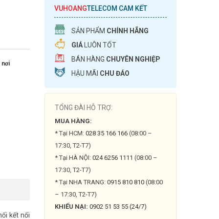
VUHOANG
TELECOM CAM KẾT
SẢN PHẨM
CHÍNH HÃNG
GIÁ
LUÔN TỐT
BÁN HÀNG
CHUYÊN NGHIỆP
 nơi
HẬU MÃI
CHU ĐÁO
TỔNG ĐÀI HỖ TRỢ:
MUA HÀNG:
* Tại HCM:
028 35 166 166
(08:00 –
17:30, T2-T7)
* Tại HÀ NỘI:
024 6256 1111
(08:00 –
17:30, T2-T7)
* Tại NHA TRANG:
0915 810 810
(08:00
– 17:30, T2-T7)
KHIẾU NẠI:
0902 51 53 55 (24/7)
ối kết nối