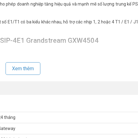
 cho phép doanh nghiệp tăng hiệu quả và mạnh mẽ số lượng trung kế P
 số E1/T1 có ba kiểu khác nhau, hỗ trợ các nhịp 1, 2 hoặc 4 T1 / E1 / J1
ếp SIP-4E1 Grandstream GXW4504
Xem thêm
với các tổng đài Panasonic, Siemens, Cisco, Avaya…
config files
load
, TR069, backup/restore, port capture, packet capture
K; G.726; G.729A/B; Opus, iLBC; GSM-FR; AAL2-G.726-32; Adds echo can
24 tháng
Gateway