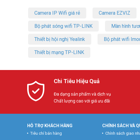
Camera IP Wifi giá rẻ
Camera EZVIZ
Bộ phát sóng wifi TP-LINK
Màn hình tươ
Thiết bị hội nghị Yealink
Bộ phát wifi Imo
Thiết bị mạng TP-LINK
Chi Tiêu Hiệu Quả
Đa dạng sản phẩm và dịch vụ
Chất lượng cao với giá ưu đãi
HỖ TRỢ KHÁCH HÀNG
CHÍNH SÁCH VÀ Q
Tiêu chí bán hàng
Chính sách giao nh