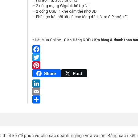
– Hỗ trợ PRI, SS7, MFC R2.
– 2 cổng mạng Gigabit hỗ trợ Nat
– 2 cổng USB, 1 khe cắm thể nhớ SD
– Phù hợp kết nối tất cả các tổng đài hỗ trợ SIP hoặc E1
* Đặt Mua Online -
Giao Hàng COD kiểm hàng & thanh toán tận
Facebook
Twitter
Pinterest
Share
Post
LinkedIn
Email
Share
 thiết kế để phục vụ cho các doanh nghiệp vừa và lớn. Bằng cách kết n