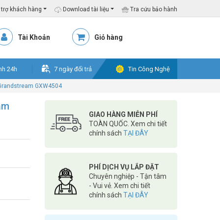
trợ khách hàng
Download tài liệu
Tra cứu bảo hành
Tài Khoản
Giỏ hàng
nh 24h
7 ngày đổi trả
Tin Công Nghệ
1 Grandstream GXW4504
am
GIAO HÀNG MIỄN PHÍ
TOÀN QUỐC. Xem chi tiết
chính sách
TẠI ĐÂY
PHÍ DỊCH VỤ LẮP ĐẶT
Chuyên nghiệp - Tận tâm
- Vui vẻ. Xem chi tiết
chính sách
TẠI ĐÂY