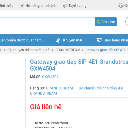
Hỗ 
Giới thiệu
Hệ thống chi nhánh
Tuyển dụng
Tìm kiếm
Sản phẩm được quan tâm
Khuyến mãi
Giao hàng nha
ại
»
Bộ chuyển đổi cho tổng đài
»
GRANDSTREAM
»
Gateway giao tiếp SIP-4E
Gateway giao tiếp SIP-4E1 Grandstre
GXW4504
Mã SP:
GXW4504
Hãng SX:
GRANDSTREAM
Bộ chuyển đổi cho tổng đài
GRANDSTREAM
Giá liên hệ
– Hỗ trợ 120 kênh thoại