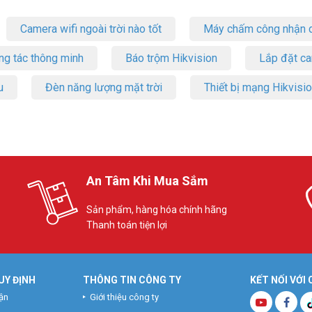
Camera wifi ngoài trời nào tốt
Máy chấm công nhận d
ng tác thông minh
Báo trộm Hikvision
Lắp đặt c
u
Đèn năng lượng mặt trời
Thiết bị mạng Hikvisi
An Tâm Khi Mua Sắm
Sản phẩm, hàng hóa chính hãng
Thanh toán tiện lợi
UY ĐỊNH
THÔNG TIN CÔNG TY
KẾT NỐI VỚI
ận
Giới thiệu công ty