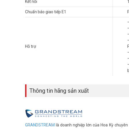
Kết nối
Đặt hàng mua ngay sản phẩm Grandstream GXW4504 mới nh
Chuẩn báo giao tiếp E1
thêm sản phẩm tại website
vuhoangtelecom.vn
nhé !
Hỗ trợ
Thông tin hãng sản xuất
GRANDSTREAM
là doanh nghiệp lớn của Hoa Kỳ chuyên s