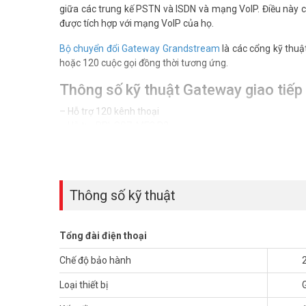
giữa các trung kế PSTN và ISDN và mạng VoIP. Điều này
được tích hợp với mạng VoIP của họ.
Bộ chuyển đổi Gateway Grandstream
là các cổng kỹ thuật
hoặc 120 cuộc gọi đồng thời tương ứng.
Thông số kỹ thuật Gateway giao ti
– Hỗ trợ 120 kênh thoại
– Hỗ trợ PRI, SS7, MFC R2.
– 2 cổng mạng Gigabit hỗ trợ Nat
– 2 cổng USB, 1 khe cắm thể nhớ SD
– Phù hợp kết nối tất cả các tổng đài hỗ trợ SIP hoặc E1
– Cầu nối giữa Viettel, Vnpt, CMC, FPT cung cấp siptrunk 
Thông số kỹ thuật
– Hỗ trợ Automated provisioning by HTTP/TFTP with XML 
– Hỗ trợ upgrade via TFTP, HTTP, HTTPS or local HTTP up
– Hỗ trợ Device Management options: Syslog, HTTPS, web
Tổng đài điện thoại
– Các Codec: G.711 A-law/U-law; G.722; G.723.1 5.3K/6.3
jitter buffer and silence suppression
Chế độ bảo hành
– Thương hiệu USA
– Sản xuất tại Trung Quốc.
Loại thiết bị
– Bảo hành: 24 tháng.