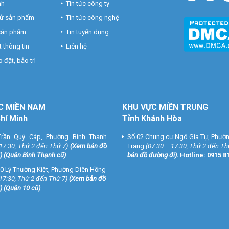
nh
Tin tức công ty
hử sản phẩm
Tin tức công nghệ
 sản phẩm
Tin tuyển dụng
 thông tin
Liên hệ
 đặt, bảo trì
C MIỀN NAM
KHU VỰC MIỀN TRUNG
Chí Minh
Tỉnh Khánh Hòa
rần Quý Cáp, Phường Bình Thạnh
Số 02 Chung cư Ngô Gia Tự, Phườ
 17:30, Thứ 2 đến Thứ 7)
(
Xem bản đồ
Trang
(07:30 – 17:30, Thứ 2 đến Th
) (Quận Bình Thạnh cũ)
bản đồ đường đi
).
Hotline:
0915 8
0 Lý Thường Kiệt, Phường Diên Hồng
 17:30, Thứ 2 đến Thứ 7)
(
Xem bản đồ
) (Quận 10 cũ)