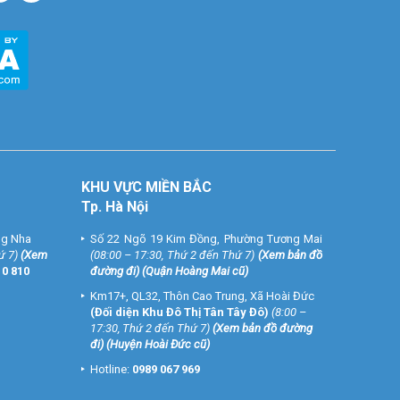
KHU VỰC MIỀN BẮC
Tp. Hà Nội
ng Nha
Số 22 Ngõ 19 Kim Đồng, Phường Tương Mai
ứ 7)
(
Xem
(08:00 – 17:30, Thứ 2 đến Thứ 7)
(
Xem bản đồ
10 810
đường đi
) (Quận Hoàng Mai cũ)
Km17+, QL32, Thôn Cao Trung, Xã Hoài Đức
(Đối diện Khu Đô Thị Tân Tây Đô)
(8:00 –
17:30, Thứ 2 đến Thứ 7)
(
Xem bản đồ đường
đi
) (Huyện Hoài Đức cũ)
Hotline:
0989 067 969