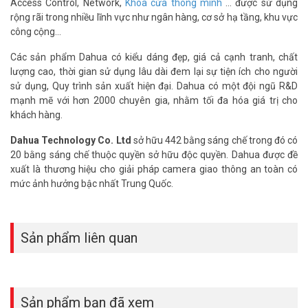
hỗ trợ tốt nhất.
Access Control, Network,
Khóa cửa thông minh
… được sử dụng
rộng rãi trong nhiều lĩnh vực như ngân hàng, cơ sở hạ tầng, khu vực
Tham khảo các kênh thông tin khác:
công cộng…
– Facebook:
https://www.facebook.com/vuhoangtelecom/
– Youtube:
https://www.youtube.com/c/VuhoangTVChannel
Các sản phẩm Dahua có kiểu dáng đẹp, giá cả cạnh tranh, chất
– Website:
https://vuhoangtelecom.vn/
lượng cao, thời gian sử dụng lâu dài đem lại sự tiện ích cho người
sử dụng, Quy trình sản xuất hiện đại. Dahua có một đội ngũ R&D
mạnh mẽ với hơn 2000 chuyên gia, nhằm tối đa hóa giá trị cho
khách hàng.
Dahua Technology Co. Ltd
sở hữu 442 bằng sáng chế trong đó có
20 bằng sáng chế thuộc quyền sở hữu độc quyền. Dahua được đề
xuất là thương hiệu cho giải pháp camera giao thông an toàn có
mức ảnh hưởng bậc nhất Trung Quốc.
Sản phẩm liên quan
Sản phẩm bạn đã xem