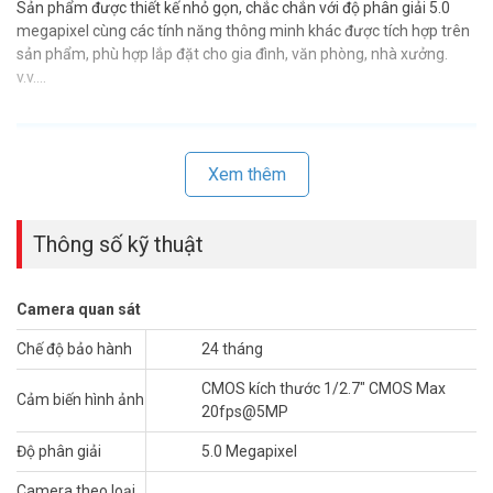
Sản phẩm được thiết kế nhỏ gọn, chắc chắn với độ phân giải 5.0
megapixel cùng các tính năng thông minh khác được tích hợp trên
sản phẩm, phù hợp lắp đặt cho gia đình, văn phòng, nhà xưởng.
v.v….
Xem thêm
Thông số kỹ thuật
Camera quan sát
Chế độ bảo hành
24 tháng
CMOS kích thước 1/2.7″ CMOS Max
Cảm biến hình ảnh
Thông số kỹ thuật camera HDCVI IoT 5MP DAHUA HAC-
20fps@5MP
ME1500BP-LED
Độ phân giải
5.0 Megapixel
– Độ phân giải 5 Megapixel cảm biến CMOS kích thước 1/2.7″
CMOS Max 20fps@5MP
Camera theo loại