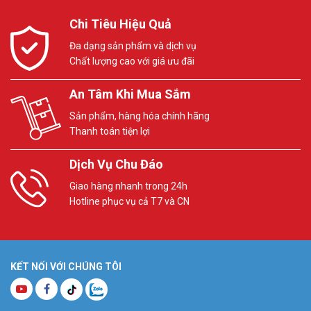
Chi Tiêu Hiệu Quả
Đa dạng sản phẩm và dịch vụ
Chất lượng cao với giá ưu đãi
An Tâm Khi Mua Sắm
Sản phẩm, hàng hóa chính hãng
Thanh toán tiện lợi
Dịch Vụ Chu Đáo
Giao hàng nhanh trong 24h
Hotline phục vụ cả T7 và CN
KẾT NỐI VỚI CHÚNG TÔI