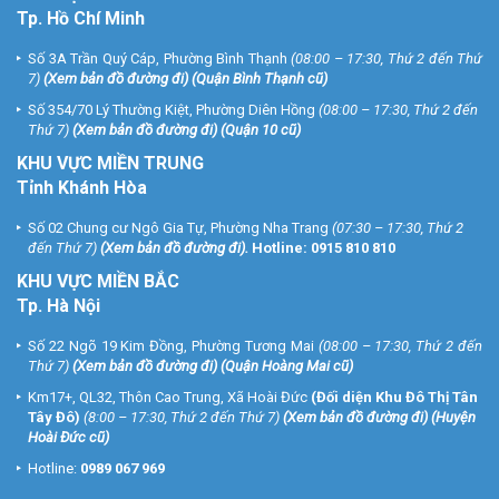
Tp. Hồ Chí Minh
Số 3A Trần Quý Cáp, Phường Bình Thạnh
(08:00 – 17:30, Thứ 2 đến Thứ
7)
(
Xem bản đồ đường đi
) (Quận Bình Thạnh cũ)
Số 354/70 Lý Thường Kiệt, Phường Diên Hồng
(08:00 – 17:30, Thứ 2 đến
Thứ 7)
(
Xem bản đồ đường đi
) (Quận 10 cũ)
KHU VỰC MIỀN TRUNG
Tỉnh Khánh Hòa
Số 02 Chung cư Ngô Gia Tự, Phường Nha Trang
(07:30 – 17:30, Thứ 2
đến Thứ 7)
(
Xem bản đồ đường đi
).
Hotline:
0915 810 810
KHU VỰC MIỀN BẮC
Tp. Hà Nội
Số 22 Ngõ 19 Kim Đồng, Phường Tương Mai
(08:00 – 17:30, Thứ 2 đến
Thứ 7)
(
Xem bản đồ đường đi
) (Quận Hoàng Mai cũ)
Km17+, QL32, Thôn Cao Trung, Xã Hoài Đức
(Đối diện Khu Đô Thị Tân
Tây Đô)
(8:00 – 17:30, Thứ 2 đến Thứ 7)
(
Xem bản đồ đường đi
) (Huyện
Hoài Đức cũ)
Hotline:
0989 067 969