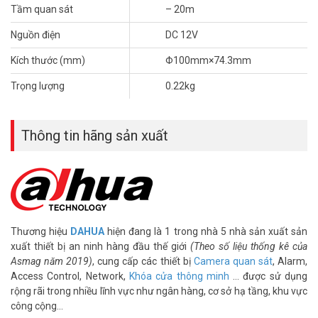
– Kích thước Φ100mm×74.3mm,
Tầm quan sát
– 20m
– Trọng lượng: 0.22kg
– Sản xuất tại Trung Quốc
Nguồn điện
DC 12V
– Bảo hành: 24 tháng
Kích thước (mm)
Φ100mm×74.3mm
Để cập nhật thông tin giá camera giám sát DAHUA mới nhất, quý
Trọng lượng
0.22kg
khách hàng vui lòng liên hệ HOTLINE 1900 9259 – (028) 35 166 166
– (028) 3962 5555 – (024) 6256 1111 – (024) 3273 6666 để được
hỗ trợ tốt nhất.
Thông tin hãng sản xuất
Tham khảo các kênh thông tin khác:
– Facebook:
https://www.facebook.com/vuhoangtelecom/
– Youtube:
https://www.youtube.com/c/VuhoangTVChannel
– Website:
https://vuhoangtelecom.vn/
Thương hiệu
DAHUA
hiện đang là 1 trong nhà 5 nhà sản xuất sản
xuất thiết bị an ninh hàng đầu thế giới
(Theo số liệu thống kê của
Asmag năm 2019)
, cung cấp các thiết bị
Camera quan sát
, Alarm,
Access Control, Network,
Khóa cửa thông minh
… được sử dụng
rộng rãi trong nhiều lĩnh vực như ngân hàng, cơ sở hạ tầng, khu vực
công cộng…