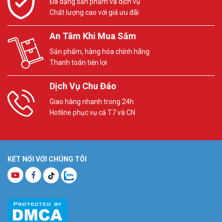
Đa dạng sản phẩm và dịch vụ
Chất lượng cao với giá ưu đãi
An Tâm Khi Mua Sắm
Sản phẩm, hàng hóa chính hãng
Thanh toán tiện lợi
Dịch Vụ Chu Đáo
Giao hàng nhanh trong 24h
Hotline phục vụ cả T7 và CN
KẾT NỐI VỚI CHÚNG TÔI