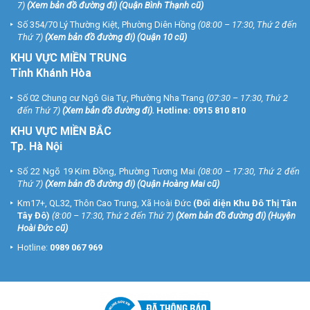
7)
(
Xem bản đồ đường đi
) (Quận Bình Thạnh cũ)
Số 354/70 Lý Thường Kiệt, Phường Diên Hồng
(08:00 – 17:30, Thứ 2 đến
Thứ 7)
(
Xem bản đồ đường đi
) (Quận 10 cũ)
KHU VỰC MIỀN TRUNG
Tỉnh Khánh Hòa
Số 02 Chung cư Ngô Gia Tự, Phường Nha Trang
(07:30 – 17:30, Thứ 2
đến Thứ 7)
(
Xem bản đồ đường đi
).
Hotline:
0915 810 810
KHU VỰC MIỀN BẮC
Tp. Hà Nội
Số 22 Ngõ 19 Kim Đồng, Phường Tương Mai
(08:00 – 17:30, Thứ 2 đến
Thứ 7)
(
Xem bản đồ đường đi
) (Quận Hoàng Mai cũ)
Km17+, QL32, Thôn Cao Trung, Xã Hoài Đức
(Đối diện Khu Đô Thị Tân
Tây Đô)
(8:00 – 17:30, Thứ 2 đến Thứ 7)
(
Xem bản đồ đường đi
) (Huyện
Hoài Đức cũ)
Hotline:
0989 067 969