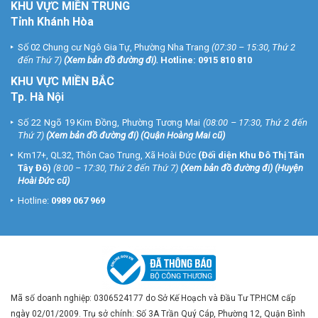
KHU VỰC MIỀN TRUNG
Tỉnh Khánh Hòa
Số 02 Chung cư Ngô Gia Tự, Phường Nha Trang
(07:30 – 15:30, Thứ 2
đến Thứ 7)
(
Xem bản đồ đường đi
).
Hotline:
0915 810 810
KHU VỰC MIỀN BẮC
Tp. Hà Nội
Số 22 Ngõ 19 Kim Đồng, Phường Tương Mai
(08:00 – 17:30, Thứ 2 đến
Thứ 7)
(
Xem bản đồ đường đi
) (Quận Hoàng Mai cũ)
Km17+, QL32, Thôn Cao Trung, Xã Hoài Đức
(Đối diện Khu Đô Thị Tân
Tây Đô)
(8:00 – 17:30, Thứ 2 đến Thứ 7)
(
Xem bản đồ đường đi
) (Huyện
Hoài Đức cũ)
Hotline:
0989 067 969
Mã số doanh nghiệp: 0306524177 do Sở Kế Hoạch và Đầu Tư TP.HCM cấp
ngày 02/01/2009. Trụ sở chính: Số 3A Trần Quý Cáp, Phường 12, Quận Bình