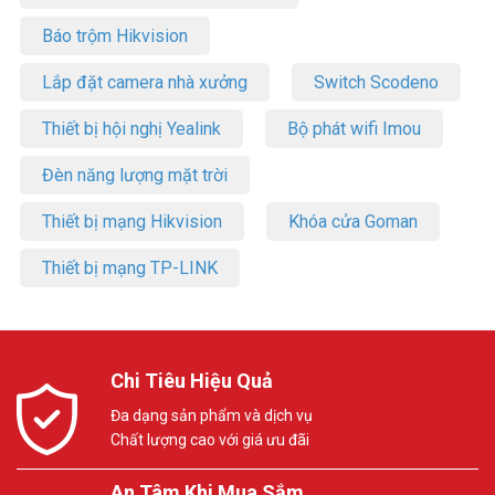
Báo trộm Hikvision
Lắp đặt camera nhà xưởng
Switch Scodeno
Thiết bị hội nghị Yealink
Bộ phát wifi Imou
Đèn năng lượng mặt trời
Thiết bị mạng Hikvision
Khóa cửa Goman
Thiết bị mạng TP-LINK
Chi Tiêu Hiệu Quả
Đa dạng sản phẩm và dịch vụ
Chất lượng cao với giá ưu đãi
An Tâm Khi Mua Sắm