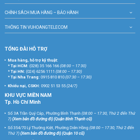
CHÍNH SÁCH MUA HÀNG – BẢO HÀNH
THÔNG TIN VUHOANGTELECOM
TỔNG ĐÀI HỖ TRỢ
Mua hàng, hỗ trợ kỹ thuật:
*
Tại HCM:
(028) 35 166 166
(08:00 – 17:30)
*
Tại HN:
(024) 6256 1111
(08:00 – 17:30)
*
Tại Nha Trang:
0915 810 810
(07:30 – 17:30)
Khiếu nại, CSKH:
0902 51 53 55
(24/7)
KHU
VỰC MIỀN NAM
Tp. Hồ Chí Minh
Số 3A Trần Quý Cáp, Phường Bình Thạnh
(08:00 – 17:30, Thứ 2 đến Thứ
7)
(
Xem bản đồ đường đi
) (Quận Bình Thạnh cũ)
Số 354/70 Lý Thường Kiệt, Phường Diên Hồng
(08:00 – 17:30, Thứ 2 đến
Thứ 7)
(
Xem bản đồ đường đi
) (Quận 10 cũ)