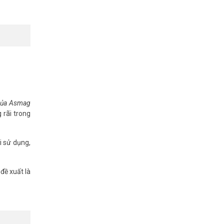
.
 của Asmag
 rãi trong
i sử dụng,
đáo. Tham
đề xuất là