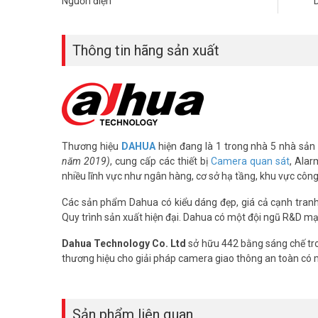
Nguồn điện
– Chống ngược sáng WDR(120dB).
– Chế độ Ngày Đêm ICR, chống nhiễu hình ảnh 3DNR, Tự 
– Hỗ trợ chức năng Bảo vệ vành đai: Tripwire, Intrusion
Thông tin hãng sản xuất
– Hỗ trợ chức năng chụp ảnh khuôn mặt
– Hỗ trợ chức năng People Counting, Heatmap, Phát hiện vậ
– Hỗ trợ SMD 3.0
– Hỗ trợ khe cắm thẻ nhớ lên đến 256GB
– Chuẩn tương thích Onvif 2.4
– Chuẩn chống nước IP67
– Điện áp DC12V hoặc PoE (802.3af), Hỗ trợ tính năng eP
Thương hiệu
DAHUA
hiện đang là 1 trong nhà 5 nhà sản 
– Nhiệt độ hoạt động : -40ºC ~ + 60ºC
năm 2019)
, cung cấp các thiết bị
Camera quan sát
, Alar
– Chất liệu nhựa + kim loại.
nhiều lĩnh vực như ngân hàng, cơ sở hạ tầng, khu vực côn
– Xuất xứ: Trung Quốc.
Các sản phẩm Dahua có kiểu dáng đẹp, giá cả cạnh tranh, 
– Bảo hành: 24 tháng.
Quy trình sản xuất hiện đại. Dahua có một đội ngũ R&D mạ
Đặt hàng ngay camera DAHUA DH-IPC-HFW5442EP-SE giá tố
Dahua Technology Co. Ltd
sở hữu 442 bằng sáng chế tro
khảo thêm hình ảnh tại
Facebook Vuhoangtelecom
nhé.
thương hiệu cho giải pháp camera giao thông an toàn có
Sản phẩm liên quan