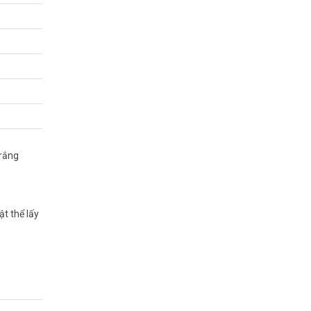
 cực thấp
trắng
n quốc tại
ật thể lấy