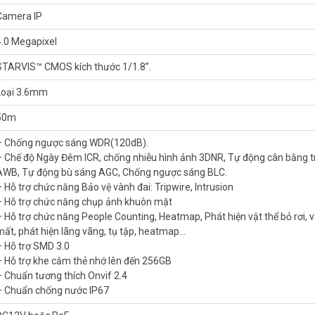
Camera IP
4.0 Megapixel
STARVIS™ CMOS kích thước 1/1.8”.
Loại 3.6mm
50m
– Chống ngược sáng WDR(120dB).
SE cho tầm quan sát xa 50 mét, hỗ trợ Starlight với độ nhạy sáng
– Chế độ Ngày Đêm ICR, chống nhiễu hình ảnh 3DNR, Tự động cân bằng 
c IP67. Sản phẩm đang có giá ưu đãi tốt và bảo hành 24 tháng trên toà
AWB, Tự động bù sáng AGC, Chống ngược sáng BLC.
– Hỗ trợ chức năng Bảo vệ vành đai: Tripwire, Intrusion
– Hỗ trợ chức năng chụp ảnh khuôn mặt
MP DAHUA DH-IPC-HFW5442EP-SE
– Hỗ trợ chức năng People Counting, Heatmap, Phát hiện vật thể bỏ rơi, v
mất, phát hiện lãng vãng, tụ tập, heatmap…
– Hỗ trợ SMD 3.0
– Hỗ trợ khe cắm thẻ nhớ lên đến 256GB
– Chuẩn tương thích Onvif 2.4
– Chuẩn chống nước IP67
ng minh