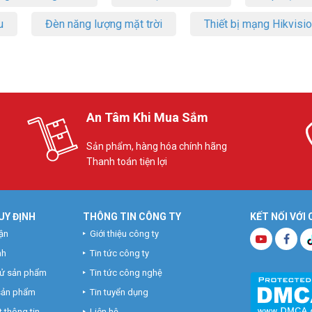
u
Đèn năng lượng mặt trời
Thiết bị mạng Hikvisi
An Tâm Khi Mua Sắm
Sản phẩm, hàng hóa chính hãng
Thanh toán tiện lợi
UY ĐỊNH
THÔNG TIN CÔNG TY
KẾT NỐI VỚI
ận
Giới thiệu công ty
nh
Tin tức công ty
hử sản phẩm
Tin tức công nghệ
 sản phẩm
Tin tuyển dụng
 thông tin
Liên hệ