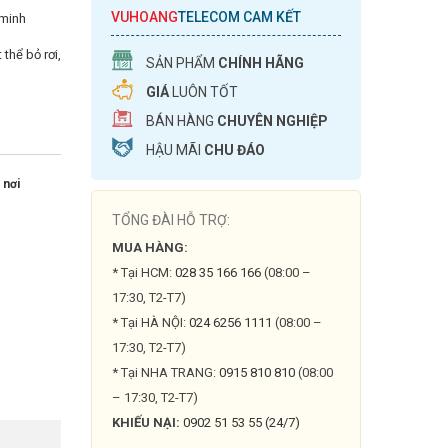
VUHOANG
TELECOM CAM KẾT
 minh
thể bỏ rơi,
SẢN PHẨM
CHÍNH HÃNG
GIÁ
LUÔN TỐT
BÁN HÀNG
CHUYÊN NGHIỆP
HẬU MÃI
CHU ĐÁO
 nơi
TỔNG ĐÀI HỖ TRỢ:
MUA HÀNG:
* Tại HCM:
028 35 166 166
(08:00 –
17:30, T2-T7)
* Tại HÀ NỘI:
024 6256 1111
(08:00 –
17:30, T2-T7)
* Tại NHA TRANG:
0915 810 810
(08:00
– 17:30, T2-T7)
KHIẾU NẠI:
0902 51 53 55 (24/7)