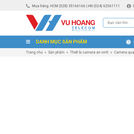
Mua hàng: HCM (028) 35166166 | HN (024) 62561111
DANH MỤC SẢN PHẨM
Trang chủ
»
Sản phẩm
»
Thiết bị camera an ninh
»
Camera qua