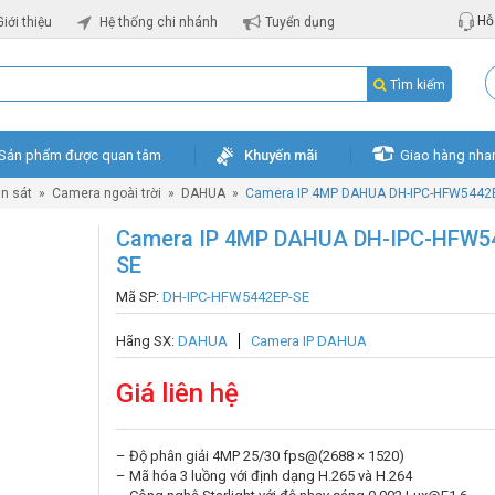
Hỗ 
Giới thiệu
Hệ thống chi nhánh
Tuyển dụng
Tìm kiếm
Sản phẩm được quan tâm
Khuyến mãi
Giao hàng nha
n sát
»
Camera ngoài trời
»
DAHUA
»
Camera IP 4MP DAHUA DH-IPC-HFW5442
Camera IP 4MP DAHUA DH-IPC-HFW5
SE
Mã SP:
DH-IPC-HFW5442EP-SE
Hãng SX:
DAHUA
Camera IP DAHUA
Giá liên hệ
– Độ phân giải 4MP 25/30 fps@(2688 × 1520)
– Mã hóa 3 luồng với định dạng H.265 và H.264