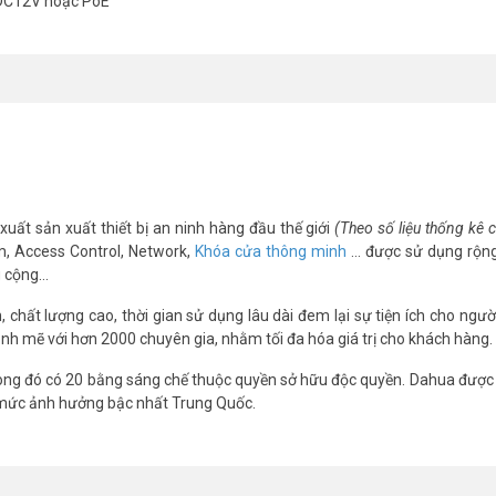
DC12V hoặc PoE
động cân bằng trắng AWB, Tự động bù sáng AGC, Chống ngược sáng BLC
t thể bỏ rơi, vật thể lấy mất, phát hiện lãng vãng, tụ tập, heatmap…
oE
xuất sản xuất thiết bị an ninh hàng đầu thế giới
(Theo số liệu thống kê
m, Access Control, Network,
Khóa cửa thông minh
… được sử dụng rộng
g cộng…
chất lượng cao, thời gian sử dụng lâu dài đem lại sự tiện ích cho ngườ
nh mẽ với hơn 2000 chuyên gia, nhằm tối đa hóa giá trị cho khách hàng.
t nhất, xin vui lòng liên hệ HOTLINE
1900.9259
để được hỗ trợ chu 
ng đó có 20 bằng sáng chế thuộc quyền sở hữu độc quyền. Dahua được 
 mức ảnh hưởng bậc nhất Trung Quốc.