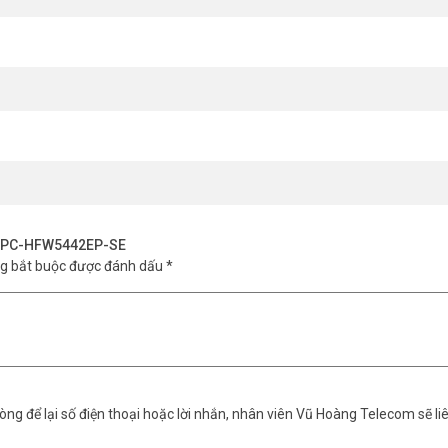
H-IPC-HFW5442EP-SE
ng bắt buộc được đánh dấu
*
ng để lại số điện thoại hoặc lời nhắn, nhân viên Vũ Hoàng Telecom sẽ liê