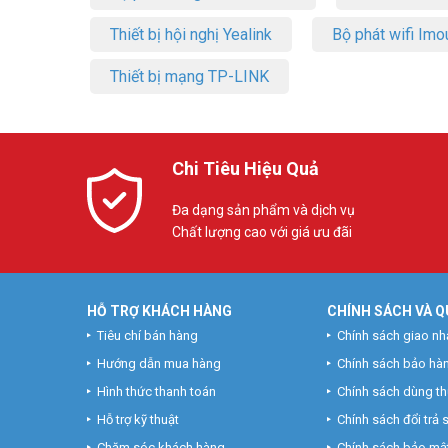
Thiết bị hội nghị Yealink
Bộ phát wifi Imo
Thiết bị mạng TP-LINK
Chi Tiêu Hiệu Quả
Đa dạng sản phẩm và dịch vụ
Chất lượng cao với giá ưu đãi
HỖ TRỢ KHÁCH HÀNG
CHÍNH SÁCH VÀ Q
Tiêu chí bán hàng
Chính sách giao nh
Hướng dẫn mua hàng
Chính sách bảo hà
Hình thức thanh toán
Chính sách dùng t
Hỗ trợ kỹ thuật
Chính sách đổi trả
Chăm sóc khách hàng
Chính sách bảo mật