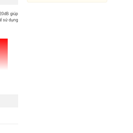
120dB giúp
hể sử dụng
Camera IP 4MP DAHUA DH-
IPC-HFW5442EP-SE
Đang cập nhật giá
Mua Ngay