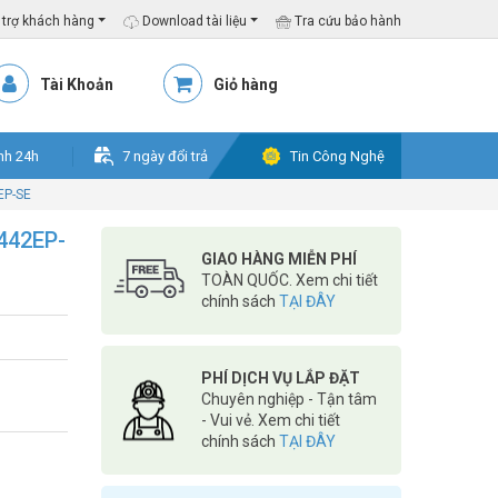
trợ khách hàng
Download tài liệu
Tra cứu bảo hành
Tài Khoản
Giỏ hàng
nh 24h
7 ngày đổi trả
Tin Công Nghệ
EP-SE
442EP-
GIAO HÀNG MIỄN PHÍ
TOÀN QUỐC. Xem chi tiết
chính sách
TẠI ĐÂY
PHÍ DỊCH VỤ LẮP ĐẶT
Chuyên nghiệp - Tận tâm
- Vui vẻ. Xem chi tiết
chính sách
TẠI ĐÂY