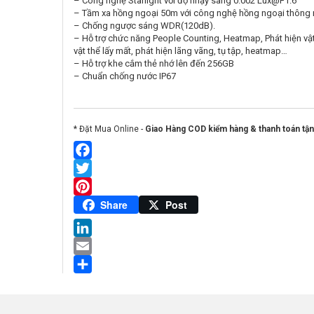
– Công nghệ Starlight với độ nhạy sáng 0.002 Lux@F1.6
– Tầm xa hồng ngoại 50m với công nghệ hồng ngoại thông
– Chống ngược sáng WDR(120dB).
– Hỗ trợ chức năng People Counting, Heatmap, Phát hiện vật 
vật thể lấy mất, phát hiện lãng vãng, tụ tập, heatmap…
– Hỗ trợ khe cắm thẻ nhớ lên đến 256GB
– Chuẩn chống nước IP67
* Đặt Mua Online -
Giao Hàng COD kiểm hàng & thanh toán tận
Facebook
Twitter
Pinterest
Share
Post
LinkedIn
Email
Share