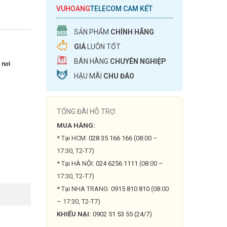
VUHOANG
TELECOM CAM KẾT
SẢN PHẨM
CHÍNH HÃNG
GIÁ
LUÔN TỐT
BÁN HÀNG
CHUYÊN NGHIỆP
 nơi
HẬU MÃI
CHU ĐÁO
TỔNG ĐÀI HỖ TRỢ:
MUA HÀNG:
* Tại HCM:
028 35 166 166
(08:00 –
17:30, T2-T7)
* Tại HÀ NỘI:
024 6256 1111
(08:00 –
17:30, T2-T7)
* Tại NHA TRANG:
0915 810 810
(08:00
– 17:30, T2-T7)
KHIẾU NẠI:
0902 51 53 55 (24/7)