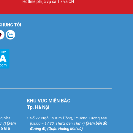
Hotline phục vụ cả T7 và CN
 CHÚNG TÔI
KHU VỰC MIỀN BẮC
Tp. Hà Nội
ng Nha
Số 22 Ngõ 19 Kim Đồng, Phường Tương Mai
ứ 7)
(
Xem
(08:00 – 17:30, Thứ 2 đến Thứ 7)
(
Xem bản đồ
10 810
đường đi
) (Quận Hoàng Mai cũ)