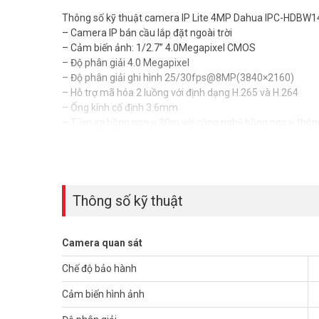
Thông số kỹ thuật camera IP Lite 4MP Dahua IPC-HDBW
– Camera IP bán cầu lắp đặt ngoài trời
– Cảm biến ảnh: 1/2.7” 4.0Megapixel CMOS
– Độ phân giải 4.0 Megapixel
– Độ phân giải ghi hình 25/30fps@8MP(3840×2160)
– Hỗ trợ mã hóa 2 luồng với định dạng H.265 và H.264
– Ống kính cố định 3.6mm
– Tầm xa hồng ngoại 30m với công nghệ hồng ngoại thô
– Chế độ ngày đêm (ICR), Chống ngược sáng thực WDR(12
sáng(BLC), chống nhiễu (3DNR)
– Hỗ trợ xem hình bằng nhiều công cụ: Web, phần mềm
– Chuẩn tương thích Onvif 2.4
– Chuẩn chống nước IP67, IK10
Thông số kỹ thuật
– Điện áp DC12V hoặc PoE (802.3af), công suất 6W
– Bảo hành: 24 tháng
– Xuất xứ Trung Quốc
Camera quan sát
Quý khách có nhu cầu tư vấn và giá bán camera HDCVI Dah
Chế độ bảo hành
ưu đãi tốt nhất. Tham khảo tại website
www.vuhoangtele
Cảm biến hình ảnh
Tham khảo các kênh thông tin khác: