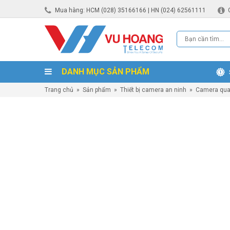
Mua hàng: HCM (028) 35166166 | HN (024) 62561111
DANH MỤC SẢN PHẨM
Trang chủ
»
Sản phẩm
»
Thiết bị camera an ninh
»
Camera qua