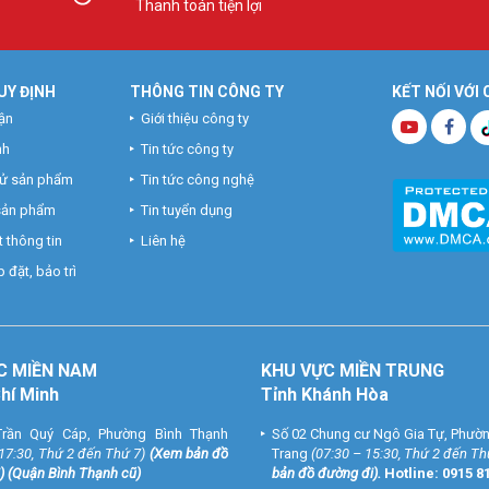
Thanh toán tiện lợi
UY ĐỊNH
THÔNG TIN CÔNG TY
KẾT NỐI VỚI
ận
Giới thiệu công ty
nh
Tin tức công ty
hử sản phẩm
Tin tức công nghệ
 sản phẩm
Tin tuyển dụng
 thông tin
Liên hệ
 đặt, bảo trì
C MIỀN NAM
KHU VỰC MIỀN TRUNG
Chí Minh
Tỉnh Khánh Hòa
rần Quý Cáp, Phường Bình Thạnh
Số 02 Chung cư Ngô Gia Tự, Phườ
 17:30, Thứ 2 đến Thứ 7)
(
Xem bản đồ
Trang
(07:30 – 15:30, Thứ 2 đến Th
) (Quận Bình Thạnh cũ)
bản đồ đường đi
).
Hotline:
0915 8