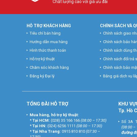
Chất lượng cao với giá ưu đãi
HỖ TRỢ KHÁCH HÀNG
CHÍNH SÁCH VÀ Q
Tiêu chí bán hàng
Chính sách giao nh
Hướng dẫn mua hàng
Chính sách bảo hà
Hình thức thanh toán
Chính sách dùng t
Hỗ trợ kỹ thuật
Chính sách đổi trả
Chăm sóc khách hàng
Chính sách bảo mật
Đăng ký Đại lý
Bảng giá dịch vụ lắp
TỔNG ĐÀI HỖ TRỢ
KHU
VỰ
Tp. Hồ 
Mua hàng, hỗ trợ kỹ thuật:
*
Tại HCM:
(028) 35 166 166
(08:00 – 17:30)
Số 3A T
*
Tại HN:
(024) 6256 1111
(08:00 – 17:30)
(08:00 –
*
Tại Nha Trang:
0915 810 810
(07:30 –
đường đi
17:30)