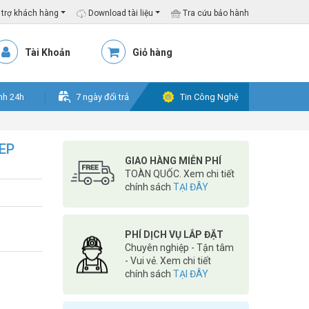
trợ khách hàng
Download tài liệu
Tra cứu bảo hành
Tài Khoản
Giỏ hàng
nh 24h
7 ngày đổi trả
Tin Công Nghệ
EP
GIAO HÀNG MIỄN PHÍ
TOÀN QUỐC. Xem chi tiết
chính sách
TẠI ĐÂY
PHÍ DỊCH VỤ LẮP ĐẶT
Chuyên nghiệp - Tận tâm
- Vui vẻ. Xem chi tiết
chính sách
TẠI ĐÂY