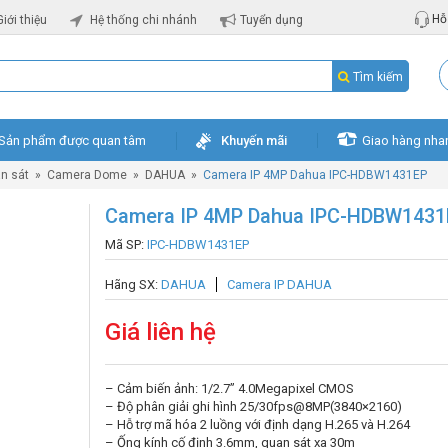
Hỗ 
Giới thiệu
Hệ thống chi nhánh
Tuyển dụng
Tìm kiếm
Sản phẩm được quan tâm
Khuyến mãi
Giao hàng nha
n sát
»
Camera Dome
»
DAHUA
»
Camera IP 4MP Dahua IPC-HDBW1431EP
Camera IP 4MP Dahua IPC-HDBW1431
Mã SP:
IPC-HDBW1431EP
Hãng SX:
DAHUA
Camera IP DAHUA
Giá liên hệ
– Cảm biến ảnh: 1/2.7” 4.0Megapixel CMOS
– Độ phân giải ghi hình 25/30fps@8MP(3840×2160)
– Hỗ trợ mã hóa 2 luồng với định dạng H.265 và H.264
– Ống kính cố định 3.6mm, quan sát xa 30m