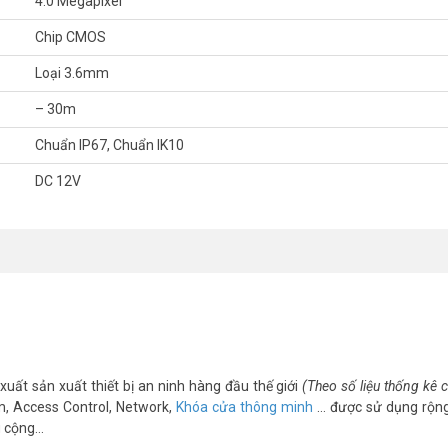
4.0 Megapixel
m/
nel
Chip CMOS
Loại 3.6mm
– 30m
Chuẩn IP67, Chuẩn IK10
DC 12V
xuất sản xuất thiết bị an ninh hàng đầu thế giới
(Theo số liệu thống kê
m, Access Control, Network,
Khóa cửa thông minh
… được sử dụng rộng
g cộng…