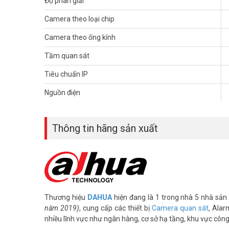
Độ phân giải
– Facebook:
https://www.facebook.com/vuhoangteleco
– Youtube:
https://www.youtube.com/c/VuhoangTVChan
Camera theo loại chip
Camera theo ống kính
Tầm quan sát
Tiêu chuẩn IP
Nguồn điện
Thông tin hãng sản xuất
Thương hiệu
DAHUA
hiện đang là 1 trong nhà 5 nhà sản 
năm 2019)
, cung cấp các thiết bị
Camera quan sát
, Alar
nhiều lĩnh vực như ngân hàng, cơ sở hạ tầng, khu vực côn