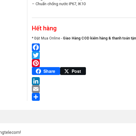
– Chuẩn chống nước IP67, IK10
Hết hàng
* Đặt Mua Online -
Giao Hàng COD kiểm hàng & thanh toán tận
Facebook
Twitter
Pinterest
Share
Post
LinkedIn
Email
Share
ngtelecom!