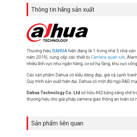
Tham khảo các kênh thông tin khác:
Thông tin hãng sản xuất
– Facebook:
https://www.facebook.com/vuhoangteleco
– Youtube:
https://www.youtube.com/c/VuhoangTVChan
– Website:
https://vuhoangtelecom.vn/
Thương hiệu
DAHUA
hiện đang là 1 trong nhà 5 nhà sản 
năm 2019)
, cung cấp các thiết bị
Camera quan sát
, Alar
nhiều lĩnh vực như ngân hàng, cơ sở hạ tầng, khu vực côn
Các sản phẩm Dahua có kiểu dáng đẹp, giá cả cạnh tranh, 
Quy trình sản xuất hiện đại. Dahua có một đội ngũ R&D mạ
Dahua Technology Co. Ltd
sở hữu 442 bằng sáng chế tro
thương hiệu cho giải pháp camera giao thông an toàn có
Sản phẩm liên quan