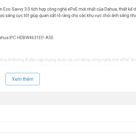
 Eco-Savvy 3.0 tích hợp công nghệ ePoE mới nhất của Dahua, thiết kế c
ợc sáng cực tốt giúp quan sát rõ ràng cho các khu vực chói ánh sáng nh
hống là không đi dây cap mạng được xa, với dòng công nghệ mới ePoE k
u, 800m với băng thông 10Mbps và 300m với băng thông 100Mbps.
p đồng trục, giảm rất nhiều chi phí đối với khách hàng có nhu cầu cải tạ
Xem thêm
thông minh, hữu ích
 điều kiện thiếu sáng
heo sản phẩm camera IPC-HDBW4631EP-ASE
631EP-ASE