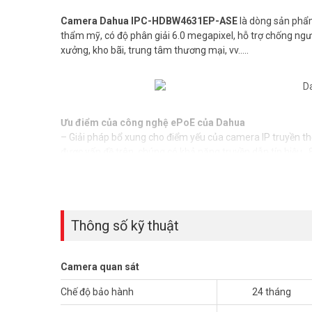
Camera Dahua IPC-HDBW4631EP-ASE
là dòng sản phẩm
thẩm mỹ, có độ phân giải 6.0 megapixel, hỗ trợ chống ngư
xưởng, kho bãi, trung tâm thương mại, vv…..
Ưu điểm của công nghệ ePoE của Dahua
– Giải pháp bổ xung cho điểm yếu của camera IP truyền t
được vấn đề trên, chúng có khả năng truyền dẫn tín hiệ
– ePoE còn hỗ trợ truyền dẫn tín hiệu số của CAM IP qua cá
giám sát dựa trên dây cáp đồng trục trong hệ thông cũ.
– Khả năng phân tích hình ảnh và cung cấp các tính năng 
– Công nghệ Startlight mang đến hình ảnh rõ nét trong các
Thông số kỹ thuật
Camera quan sát
Phụ kiện mua kèm t
Chế độ bảo hành
24 tháng
Thông số kỹ thuật camera IP 6MP Dahua IPC-HDBW4