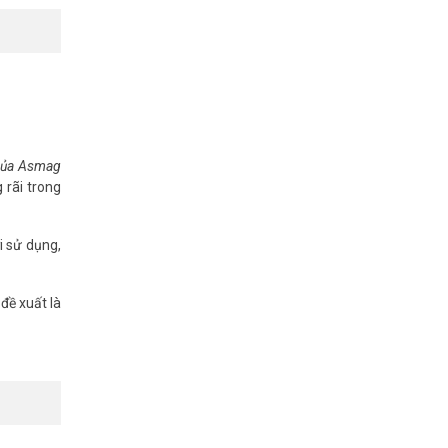
 của Asmag
 rãi trong
i sử dụng,
đề xuất là