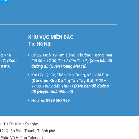
KHU VỰC MIỀN BẮC
Tp. Hà Nội
ng Nha
Số 22 Ngõ 19 Kim Đồng, Phường Tương Mai
ứ 7)
(
Xem
(08:00 – 17:30, Thứ 2 đến Thứ 7)
(
Xem bản đồ
10 810
đường đi
) (Quận Hoàng Mai cũ)
Km17+, QL32, Thôn Cao Trung, Xã Hoài Đức
(Đối diện Khu Đô Thị Tân Tây Đô)
(8:00 –
17:30, Thứ 2 đến Thứ 7)
(
Xem bản đồ đường
đi
) (Huyện Hoài Đức cũ)
Hotline:
0989 067 969
ầu Tư TP.HCM cấp ngày
 12, Quận Bình Thạnh, Thành phố
ổ Phần Vũ Hoàng Telecom -