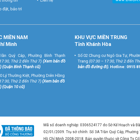
 thông tin
Liên hệ
 đặt, bảo trì
C MIỀN NAM
KHU VỰC MIỀN TRUNG
Chí Minh
Tỉnh Khánh Hòa
rần Quý Cáp, Phường Bình Thạnh
Số 02 Chung cư Ngô Gia Tự, Phườ
 17:30, Thứ 2 đến Thứ 7)
(
Xem bản đồ
Trang
(07:30 – 17:30, Thứ 2 đến Th
) (Quận Bình Thạnh cũ)
bản đồ đường đi
).
Hotline:
0915 8
0 Lý Thường Kiệt, Phường Diên Hồng
 17:30, Thứ 2 đến Thứ 7)
(
Xem bản đồ
) (Quận 10 cũ)
Mã số doanh nghiệp: 0306524177 do Sở Kế Hoạch và Đ
02/01/2009. Trụ sở chính: Số 3A Trần Quý Cáp, Phường
Hồ Chí Minh 2008-2018. Bản quyền thuộc về Công Ty C