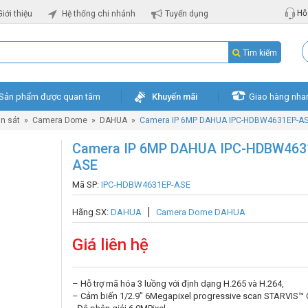
Hỗ 
Giới thiệu
Hệ thống chi nhánh
Tuyển dụng
Tìm kiếm
Sản phẩm được quan tâm
Khuyến mãi
Giao hàng nha
n sát
»
Camera Dome
»
DAHUA
»
Camera IP 6MP DAHUA IPC-HDBW4631EP-A
Camera IP 6MP DAHUA IPC-HDBW463
ASE
Mã SP:
IPC-HDBW4631EP-ASE
Hãng SX:
DAHUA
Camera Dome DAHUA
Giá liên hệ
– Hỗ trợ mã hóa 3 luồng với định dạng H.265 và H.264,
– Cảm biến 1/2.9” 6Megapixel progressive scan STARVIS