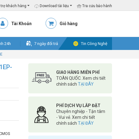
trợ khách hàng
Download tài liệu
Tra cứu bảo hành
Tài Khoản
Giỏ hàng
nh 24h
7 ngày đổi trả
Tin Công Nghệ
SE
1EP-
GIAO HÀNG MIỄN PHÍ
TOÀN QUỐC. Xem chi tiết
chính sách
TẠI ĐÂY
PHÍ DỊCH VỤ LẮP ĐẶT
Chuyên nghiệp - Tận tâm
- Vui vẻ. Xem chi tiết
chính sách
TẠI ĐÂY
™ CMOS