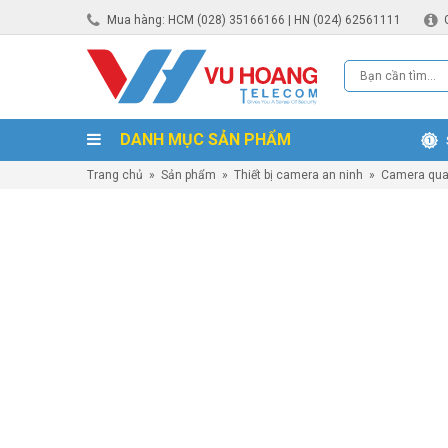
Mua hàng: HCM (028) 35166166 | HN (024) 62561111
DANH MỤC SẢN PHẨM
Trang chủ
»
Sản phẩm
»
Thiết bị camera an ninh
»
Camera qua