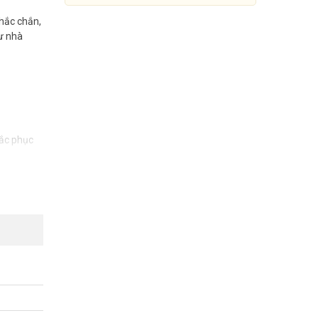
hắc chắn,
ư nhà
hắc phục
o hệ thống
Camera IP 6MP DAHUA IPC-
HDBW4631EP-ASE
Đang cập nhật giá
Mua Ngay