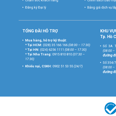
Chăm sóc khách hàng
Chính sách bảo mật
Đăng ký Đại lý
Bảng giá dịch vụ lắp
TỔNG ĐÀI HỖ TRỢ
KHU
VỰ
Tp. Hồ 
Mua hàng, hỗ trợ kỹ thuật:
*
Tại HCM:
(028) 35 166 166
(08:00 – 17:30)
Số 3A T
*
Tại HN:
(024) 6256 1111
(08:00 – 17:30)
(08:00 –
*
Tại Nha Trang:
0915 810 810
(07:30 –
đường đi
17:30)
Số 354/7
Khiếu nại, CSKH:
0902 51 53 55
(24/7)
(08:00 –
đường đi