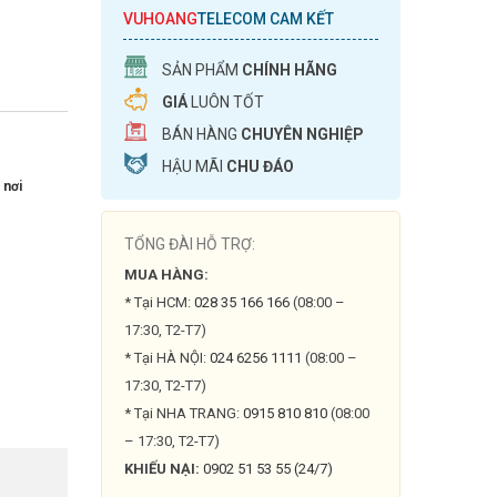
VUHOANG
TELECOM CAM KẾT
SẢN PHẨM
CHÍNH HÃNG
GIÁ
LUÔN TỐT
BÁN HÀNG
CHUYÊN NGHIỆP
HẬU MÃI
CHU ĐÁO
 nơi
TỔNG ĐÀI HỖ TRỢ:
MUA HÀNG:
* Tại HCM:
028 35 166 166
(08:00 –
17:30, T2-T7)
* Tại HÀ NỘI:
024 6256 1111
(08:00 –
17:30, T2-T7)
* Tại NHA TRANG:
0915 810 810
(08:00
– 17:30, T2-T7)
KHIẾU NẠI:
0902 51 53 55 (24/7)