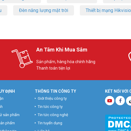
u
Đèn năng lượng mặt trời
Thiết bị mạng Hikvisi
An Tâm Khi Mua Sắm
Sản phẩm, hàng hóa chính hãng
Thanh toán tiện lợi
UY ĐỊNH
THÔNG TIN CÔNG TY
KẾT NỐI VỚI
ận
Giới thiệu công ty
nh
Tin tức công ty
hử sản phẩm
Tin tức công nghệ
 sản phẩm
Tin tuyển dụng