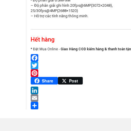
​- Độ phân giải 6.0MPixel
– Độ phân giải ghi hình 20fps@6MP(3072×2048),
25/30fps@4MP(2688×1520)
– Hỗ trợ các tính năng thông minh.
Hết hàng
* Đặt Mua Online -
Giao Hàng COD kiểm hàng & thanh toán tận
Facebook
Twitter
Pinterest
Share
Post
LinkedIn
Email
Share