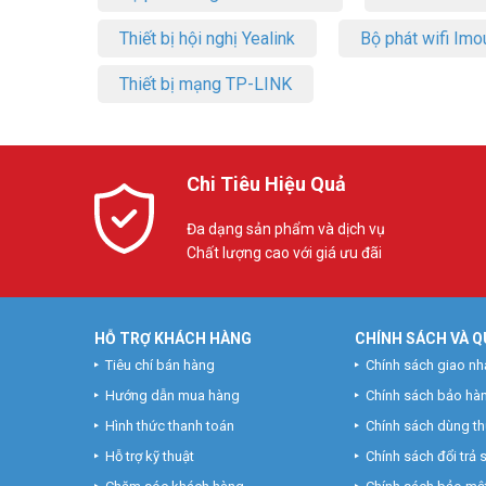
Thiết bị hội nghị Yealink
Bộ phát wifi Imo
Thiết bị mạng TP-LINK
Chi Tiêu Hiệu Quả
Đa dạng sản phẩm và dịch vụ
Chất lượng cao với giá ưu đãi
HỖ TRỢ KHÁCH HÀNG
CHÍNH SÁCH VÀ Q
Tiêu chí bán hàng
Chính sách giao nh
Hướng dẫn mua hàng
Chính sách bảo hà
Hình thức thanh toán
Chính sách dùng t
Hỗ trợ kỹ thuật
Chính sách đổi trả