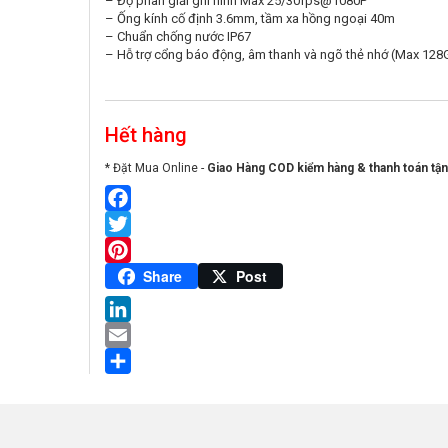
– Độ phân giải ghi hình Max 25/30fps@1080P
– Ống kính cố định 3.6mm, tầm xa hồng ngoại 40m
– Chuẩn chống nước IP67
– Hỗ trợ cổng báo động, âm thanh và ngõ thẻ nhớ (Max 128
Hết hàng
* Đặt Mua Online -
Giao Hàng COD kiểm hàng & thanh toán tận
Facebook
Twitter
Pinterest
Share
Post
LinkedIn
Email
Share