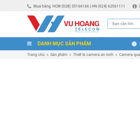
Mua hàng: HCM (028) 35166166 | HN (024) 62561111
DANH MỤC SẢN PHẨM
Trang chủ
»
Sản phẩm
»
Thiết bị camera an ninh
»
Camera qua