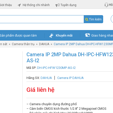
Hỗ 
Giới thiệu
Hệ thống chi nhánh
Tuyển dụng
Tìm kiếm
Sản phẩm được quan tâm
Khuyến mãi
Giao hàng nha
n sát
»
Camera thân trụ
»
DAHUA
»
Camera IP 2MP Dahua DH-IPC-HFW1230MP
Camera IP 2MP Dahua DH-IPC-HFW1
AS-I2
Mã SP:
DH-IPC-HFW1230MP-AS-I2
Hãng SX:
DAHUA
Camera IP DAHUA
Giá liên hệ
– Camera chuyên dụng đường phố
– Cảm biến CMOS kích thước 1/2.8” 2 Megapixel CMOS