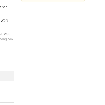
ẩn nén
g WDR
à DMSS.
 nâng cao
Camera IP 2MP Dahua DH-IPC-
HFW1230MP-AS-I2
Đang cập nhật giá
C), chống
Mua Ngay