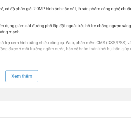
 rẻ, có độ phân giải 2.0MP hình ảnh sắc nét, là sản phẩm công nghệ chu
n dụng giám sát đường phố lắp đặt ngoài trời, hỗ trợ chống ngược sán
g sáng mạnh.
ỗ trợ xem hình bằng nhiều công cụ: Web, phần mềm CMS (DSS/PSS) v
động được ở môi trường ngâm nước, bảo vệ hoàn toàn khỏi bụi bẩn giúp
230MP-S-I2
Xem thêm
ng minh
ng cân bằng trắng (AWB), tự động bù sáng (AGC), chống ngược sáng(BL