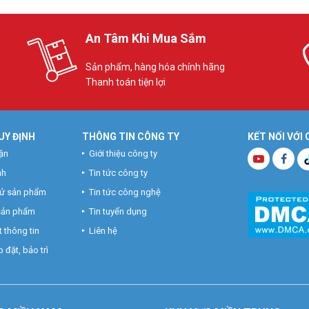
An Tâm Khi Mua Sắm
Sản phẩm, hàng hóa chính hãng
Thanh toán tiện lợi
UY ĐỊNH
THÔNG TIN CÔNG TY
KẾT NỐI VỚI
ận
Giới thiệu công ty
nh
Tin tức công ty
hử sản phẩm
Tin tức công nghệ
 sản phẩm
Tin tuyển dụng
 thông tin
Liên hệ
 đặt, bảo trì