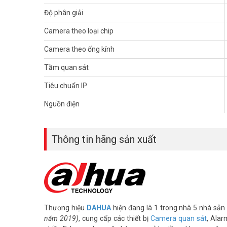
– Chuẩn tương thích Onvif 2.4
Độ phân giải
– Chuẩn chống nước IP67, IK10
– Điện áp DC12V hoặc PoE (802.3af)
Camera theo loại chip
– Công suất 6W
– Bảo hành: 24 tháng
Camera theo ống kính
– Xuất xứ Trung Quốc
Tầm quan sát
Để cập nhật thông tin giá camera giám sát DAHUA mới nhâ
Tiêu chuẩn IP
(028) 3962 5555 – (024) 6256 1111 – (024) 3273 6666 để 
Nguồn điện
Tham khảo các kênh thông tin khác:
– Facebook:
https://www.facebook.com/vuhoangteleco
– Youtube:
https://www.youtube.com/c/VuhoangTVChan
Thông tin hãng sản xuất
– Website:
https://vuhoangtelecom.vn/
Thương hiệu
DAHUA
hiện đang là 1 trong nhà 5 nhà sản 
năm 2019)
, cung cấp các thiết bị
Camera quan sát
, Alar