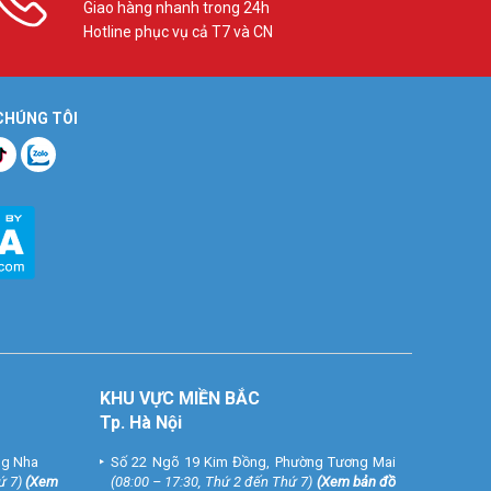
Giao hàng nhanh trong 24h
Hotline phục vụ cả T7 và CN
 CHÚNG TÔI
KHU VỰC MIỀN BẮC
Tp. Hà Nội
ng Nha
Số 22 Ngõ 19 Kim Đồng, Phường Tương Mai
ứ 7)
(
Xem
(08:00 – 17:30, Thứ 2 đến Thứ 7)
(
Xem bản đồ