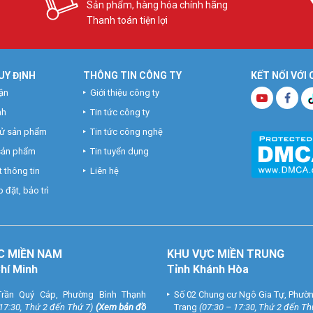
Sản phẩm, hàng hóa chính hãng
Thanh toán tiện lợi
UY ĐỊNH
THÔNG TIN CÔNG TY
KẾT NỐI VỚI
ận
Giới thiệu công ty
nh
Tin tức công ty
hử sản phẩm
Tin tức công nghệ
 sản phẩm
Tin tuyển dụng
 thông tin
Liên hệ
 đặt, bảo trì
C MIỀN NAM
KHU VỰC MIỀN TRUNG
Chí Minh
Tỉnh Khánh Hòa
rần Quý Cáp, Phường Bình Thạnh
Số 02 Chung cư Ngô Gia Tự, Phườ
 17:30, Thứ 2 đến Thứ 7)
(
Xem bản đồ
Trang
(07:30 – 17:30, Thứ 2 đến Th