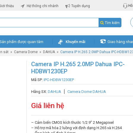
Hỗ 
Giới thiệu
Hệ thống chi nhánh
Tuyển dụng
Tìm kiếm
Sản phẩm được quan tâm
Khuyến mãi
Giao hàng nha
n sát
»
Camera Dome
»
DAHUA
»
Camera IP H.265 2.0MP Dahua IPC-HDBW12
Camera IP H.265 2.0MP Dahua IPC-
HDBW1230EP
Mã SP:
IPC-HDBW1230EP
Hãng SX:
DAHUA
Camera Dome DAHUA
Giá liên hệ
– Cảm biến CMOS kích thước 1/2.9” 2 Megapixel
– Hỗ trợ mã hóa 2 luồng với định dạng H.265 và H.264