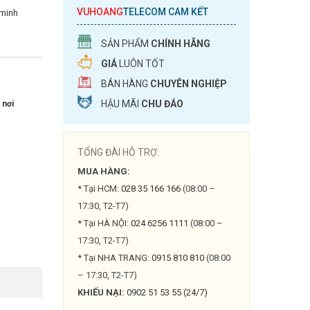
VUHOANG
TELECOM CAM KẾT
 minh
SẢN PHẨM
CHÍNH HÃNG
GIÁ
LUÔN TỐT
BÁN HÀNG
CHUYÊN NGHIỆP
HẬU MÃI
CHU ĐÁO
 nơi
TỔNG ĐÀI HỖ TRỢ:
MUA HÀNG:
* Tại HCM:
028 35 166 166
(08:00 –
17:30, T2-T7)
* Tại HÀ NỘI:
024 6256 1111
(08:00 –
17:30, T2-T7)
* Tại NHA TRANG:
0915 810 810
(08:00
– 17:30, T2-T7)
KHIẾU NẠI:
0902 51 53 55 (24/7)