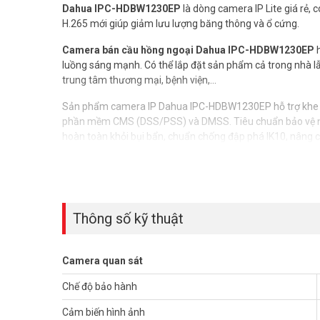
Dahua IPC-HDBW1230EP
là dòng camera IP Lite giá rẻ,
H.265 mới giúp giảm lưu lượng băng thông và ổ cứng.
Camera bán cầu hồng ngoại Dahua IPC-HDBW1230EP
h
luồng sáng mạnh. Có thể lắp đặt sản phẩm cả trong nhà lẫn 
trung tâm thương mại, bệnh viện,…
Sản phẩm camera IP Dahua IPC-HDBW1230EP hỗ trợ khe cắ
phần mềm CMS (DSS/PSS) và DMSS. Tiêu chuẩn bảo vệ ng
hoàn toàn khỏi bụi bẩn, chuẩn chống đập phá IK10, nâng 
Thông số kỹ thuật camera IP 2.0MP Dahua IPC-HDBW
– Camera IP bán cầu hồng ngoại, nhập khẩu 100%
– Hỗ trợ mã hóa 2 luồng với định dạng H.265 và H.264
– Cảm biến CMOS kích thước 1/2.9” 2 Megapixel CMOS
Thông số kỹ thuật
– Độ phân giải 2.0 Megapixel
– Độ phân giải ghi hình Max 25/30fps@1080P
– Ống kính cố định 3.6mm
Camera quan sát
– Tầm xa hồng ngoại 30m với công nghệ hồng ngoại thô
– Chế độ ngày đêm (ICR), Chống ngược sáng DWDR, tự độ
Chế độ bảo hành
nhiễu (3D-DNR)
Cảm biến hình ảnh
– Hỗ trợ xem hình bằng nhiều công cụ: Web, phần mềm