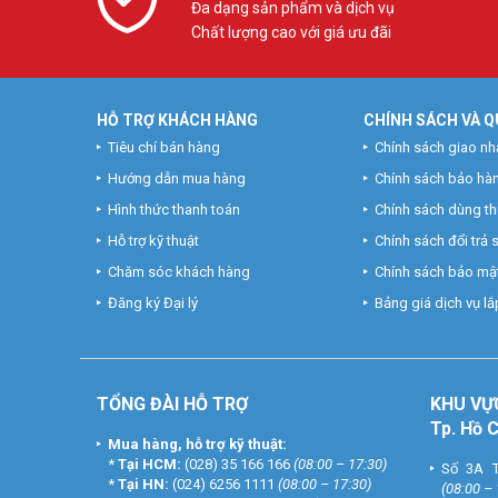
Đa dạng sản phẩm và dịch vụ
Chất lượng cao với giá ưu đãi
HỖ TRỢ KHÁCH HÀNG
CHÍNH SÁCH VÀ Q
Tiêu chí bán hàng
Chính sách giao nh
Hướng dẫn mua hàng
Chính sách bảo hà
Hình thức thanh toán
Chính sách dùng t
Hỗ trợ kỹ thuật
Chính sách đổi trả
Chăm sóc khách hàng
Chính sách bảo mật
Đăng ký Đại lý
Bảng giá dịch vụ lắp
TỔNG ĐÀI HỖ TRỢ
KHU
VỰ
Tp. Hồ 
Mua hàng, hỗ trợ kỹ thuật:
*
Tại HCM:
(028) 35 166 166
(08:00 – 17:30)
Số 3A T
*
Tại HN:
(024) 6256 1111
(08:00 – 17:30)
(08:00 –