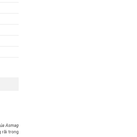
166 –
 của Asmag
 rãi trong