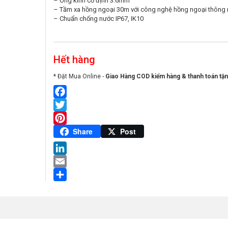
– Ống kính cố định 3.6mm
– Tầm xa hồng ngoại 30m với công nghệ hồng ngoại thông
– Chuẩn chống nước IP67, IK10
Hết hàng
* Đặt Mua Online -
Giao Hàng COD kiểm hàng & thanh toán tận
Facebook
Twitter
Pinterest
Share
Post
LinkedIn
Email
Share