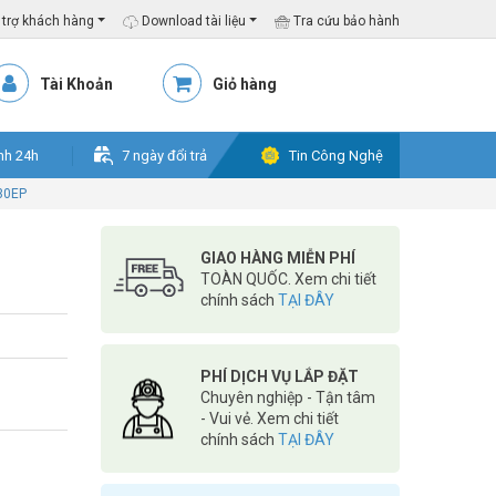
trợ khách hàng
Download tài liệu
Tra cứu bảo hành
Tài Khoản
Giỏ hàng
nh 24h
7 ngày đổi trả
Tin Công Nghệ
30EP
GIAO HÀNG MIỄN PHÍ
TOÀN QUỐC. Xem chi tiết
chính sách
TẠI ĐÂY
PHÍ DỊCH VỤ LẮP ĐẶT
Chuyên nghiệp - Tận tâm
- Vui vẻ. Xem chi tiết
chính sách
TẠI ĐÂY