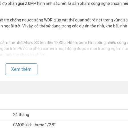
 có độ phân giải 2.0MP hình ảnh sắc nét, là sản phẩm công nghệ chuẩn né
ỗ trợ chống ngược sáng WDR giúp vật thể quan sát rõ nét trong vùng sán
ngoài trời. Vì vậy, có thể sử dụng trong các dự án tòa nhà, kho bãi, nhà
m thẻ nhớ Micro SD lên đến 128Gb. Hỗ trợ xem hình bằng nhiều công 
oài trời IP67 cho phép camera hoạt động được ở môi trường ngâm nướ
cao tuổi thọ cho sản phẩm.
1230EP
Xem thêm
ng minh
ng cân bằng trắng (AWB), tự động bù sáng (AGC), chống ngược sáng(BL
24 tháng
CMOS kích thước 1/2.9”
 CMS (DSS/PSS) và DMSS