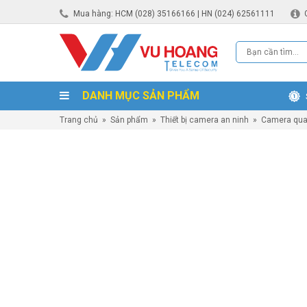
Mua hàng: HCM (028) 35166166 | HN (024) 62561111
DANH MỤC SẢN PHẨM
Trang chủ
»
Sản phẩm
»
Thiết bị camera an ninh
»
Camera qua