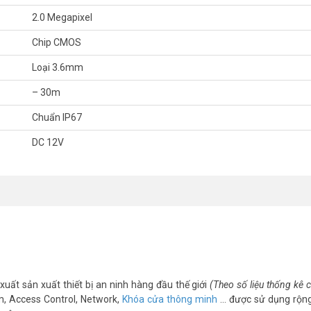
2.0 Megapixel
Chip CMOS
Loại 3.6mm
– 30m
́t, quý khách hàng vui lòng liên hệ HOTLINE 1900 9259 – (028) 35 166 
Chuẩn IP67
được hỗ trợ tốt nhất.
DC 12V
m/
nel
xuất sản xuất thiết bị an ninh hàng đầu thế giới
(Theo số liệu thống kê
m, Access Control, Network,
Khóa cửa thông minh
… được sử dụng rộng