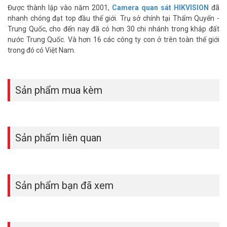
Được thành lập vào năm 2001,
Camera quan sát HIKVISION
đã
nhanh chóng đạt top đầu thế giới. Trụ sở chính tại Thẩm Quyến -
Trung Quốc, cho đến nay đã có hơn 30 chi nhánh trong khắp đất
nước Trung Quốc. Và hơn 16 các công ty con ở trên toàn thế giới
trong đó có Việt Nam.
Sản phẩm mua kèm
Sản phẩm liên quan
Sản phẩm bạn đã xem
Quý khách có nhu cầu tư vấn giá bán HIKVISION DS-2CD2T26G2-
4I xin vui lòng liên hệ Hotline 1900.9259 để được hỗ trợ ưu đãi tốt
nhất. Tham khảo thêm video tại
Youtube Vuhoangtelecom
nhé!