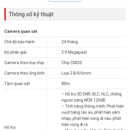
Thông số kỹ thuật
Camera quan sát
Dòng sản phẩm
camera quan sát HIKVISION
này có thiết kế đẹp,
Chế độ bảo hành
24 tháng
vật liệu bền và nhiều tính năng tối ưu, phù hợp cho nhiều hoàn cảnh
Độ phân giải
2.0 Megapixel
sử dụng.
Công ty Vũ Hoàng Telecom
chuyên phân phối và Lắp đặt
Camera Hikvision. Cam kết chất lượng nhất, chính hãng.
Camera theo loại chip
Chip CMOS
Thông số kỹ thuật camera IP AcuSense
Camera theo ống kính
Loại 2.8/4/6mm
thân trụ 2MP HIKVISION DS-2CD2T26G2-
Tầm quan sát
80m
4I
– Hỗ trợ 3D DNR, BLC, HLC, chống
– Cảm biến hình ảnh 1/2.8″ Progressive Scan CMOS.
ngược sáng WDR 120dB.
– Độ phân giải 1920 × 1080 @25fps.
– Tính năng thông minh: Phát hiện
– Chuẩn nén H.265+.
vượt hàng rào ảo, phát hiện xâm
– Hỗ trợ 3 luồng dữ liệu.
nhập, phát hiện vùng đi vào, phát
– Độ nhạy sáng: 2MP 0.002 lux
hiện vùng đi ra.
– Ống kính2.8/4/6mm @F1.4.
Hỗ trợ