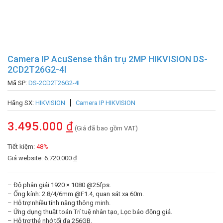
Camera IP AcuSense thân trụ 2MP HIKVISION DS-
2CD2T26G2-4I
Mã SP:
DS-2CD2T26G2-4I
Hãng SX:
HIKVISION
Camera IP HIKVISION
3.495.000
đ
(Giá đã bao gồm VAT)
Tiết kiệm:
48%
Giá website: 6.720.000
đ
– Độ phân giải 1920 × 1080 @25fps.
– Ống kính: 2.8/4/6mm @F1.4, quan sát xa 60m.
– Hỗ trợ nhiều tính năng thông minh.
– Ứng dụng thuật toán Trí tuệ nhân tạo, Lọc báo động giả.
– Hỗ trợ thẻ nhớ tối đa 256GB.