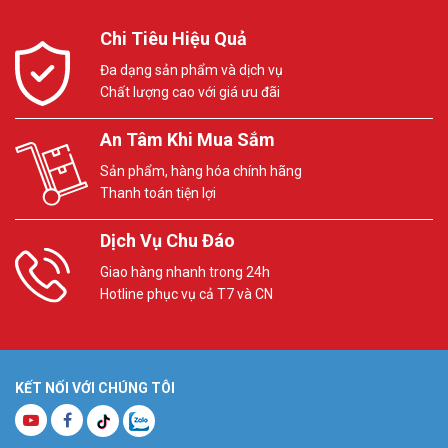
Chi Tiêu Hiệu Quả
Đa dạng sản phẩm và dịch vụ
Chất lượng cao với giá ưu đãi
An Tâm Khi Mua Sắm
Sản phẩm, hàng hóa chính hãng
Thanh toán tiện lợi
Dịch Vụ Chu Đáo
Giao hàng nhanh trong 24h
Hotline phục vụ cả T7 và CN
KẾT NỐI VỚI CHÚNG TÔI