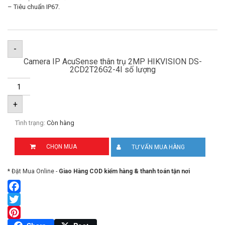
– Tiêu chuẩn IP67.
-
Camera IP AcuSense thân trụ 2MP HIKVISION DS-
2CD2T26G2-4I số lượng
+
Tình trạng:
Còn hàng
CHỌN MUA
TƯ VẤN MUA HÀNG
* Đặt Mua Online -
Giao Hàng COD kiểm hàng & thanh toán tận nơi
Facebook
Twitter