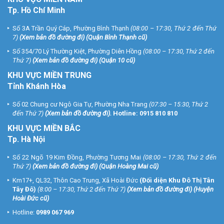
Tp. Hồ Chí Minh
Số 3A Trần Quý Cáp, Phường Bình Thạnh
(08:00 – 17:30, Thứ 2 đến Thứ
7)
(
Xem bản đồ đường đi
) (Quận Bình Thạnh cũ)
Số 354/70 Lý Thường Kiệt, Phường Diên Hồng
(08:00 – 17:30, Thứ 2 đến
Thứ 7)
(
Xem bản đồ đường đi
) (Quận 10 cũ)
KHU VỰC MIỀN TRUNG
Tỉnh Khánh Hòa
Số 02 Chung cư Ngô Gia Tự, Phường Nha Trang
(07:30 – 15:30, Thứ 2
đến Thứ 7)
(
Xem bản đồ đường đi
).
Hotline:
0915 810 810
KHU VỰC MIỀN BẮC
Tp. Hà Nội
Số 22 Ngõ 19 Kim Đồng, Phường Tương Mai
(08:00 – 17:30, Thứ 2 đến
Thứ 7)
(
Xem bản đồ đường đi
) (Quận Hoàng Mai cũ)
Km17+, QL32, Thôn Cao Trung, Xã Hoài Đức
(Đối diện Khu Đô Thị Tân
Tây Đô)
(8:00 – 17:30, Thứ 2 đến Thứ 7)
(
Xem bản đồ đường đi
) (Huyện
Hoài Đức cũ)
Hotline:
0989 067 969