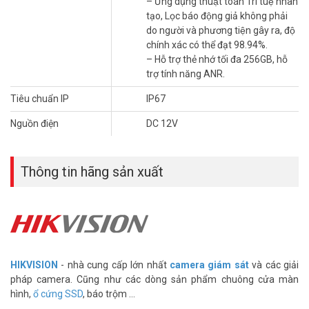
– Ứng dụng thuật toán Trí tuệ nhân
– Tầm xa đèn hồng ngoại 80m.
tạo, Lọc báo động giả không phải
– Hỗ trợ 3D DNR, BLC, HLC, chống ngược sáng WDR 120dB.
do người và phương tiện gây ra, độ
– Tính năng thông minh: Phát hiện vượt hàng rào ảo, phát hiện
chính xác có thể đạt 98.94%.
xâm nhập, phát hiện vùng đi vào, phát hiện vùng đi ra.
– Hỗ trợ thẻ nhớ tối đa 256GB, hỗ
– Ứng dụng thuật toán Trí tuệ nhân tạo, Lọc báo động giả không
trợ tính năng ANR.
phải do người và phương tiện gây ra, độ chính xác có thể đạt
98.94%.
Tiêu chuẩn IP
IP67
– Hỗ trợ thẻ nhớ tối đa 256GB, hỗ trợ tính năng ANR.
– Nguồn cấp: 12V DC/POE; Tiêu chuẩn IP67.
Nguồn điện
DC 12V
– Hỗ trợ dịch vụ HikConnect, tên miền CameraDDNS.
– Xuất xứ: Trung Quốc
– Bảo hành: 24 tháng
Thông tin hãng sản xuất
Video giới thiệu AcuSense HIKVISION – Bảo vệ khu vực hạn chế,
bảo vệ con người
HIKVISION
- nhà cung cấp lớn nhất
camera giám sát
và các giải
pháp camera. Cũng như các dòng sản phẩm chuông cửa màn
hình,
ổ cứng SSD
, báo trộm ...