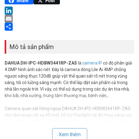
Pinterest
Share
Post
LinkedIn
Email
Share
Mô tả sản phẩm
DAHUA DH-IPC-HDBW3441RP-ZAS
là
camera IP
có độ phân giải
4.0MP hình ảnh sắc nét. Đây là camera dòng Lile Ai 4MP chống
ngược sáng thực 120dB giúp vật thể quan sát rõ nét trong vùng
sáng, tối có luồng sáng mạnh. Có thể lắp đặt sản phẩm cả trong
nhà lẫn ngoài trời. Vì vậy, có thể sử dụng trong các dự án tòa nhà,
kho bãi, nhà xưởng, trung tâm thương mại, bệnh viện,…
Camera quan sát hồng ngoại DAHUA DH-IPC-HDBW3441RP-ZAS
cho tầm quan sát xa 40 mét, hỗ trợ Starlight với độ nhạy sáng cực
thấp 0.005Lux@F1.6. Camera có tuổi thọ cao bởi có hỗ trợ chống
nước IP67. Sản phẩm đang có giá ưu đãi tốt và bảo hành 24 tháng
Xem thêm
trên toàn quốc tại
Vuhoangtelecom
.