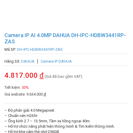
Camera IP AI 4.0MP DAHUA DH-IPC-HDBW3441RP-
ZAS
Mã SP:
DH-IPC-HDBW3441RP-ZAS
Hãng SX:
DAHUA
Camera IP DAHUA
4.817.000
đ
(Giá đã bao gồm VAT)
Tiết kiệm:
50%
Giá website: 9.634.000
đ
– Độ phân giải 4.0 Megapixel.
– Chuẩn nén H265+.
– Ống kính 2.7 – 13.5mm, Tầm xa hồng ngoại 40m.
– Hỗ trợ chức năng phát hiện thông minh & Tìm kiếm thông minh.
– Hỗ trợ khe cắm thẻ nhớ 256GB.