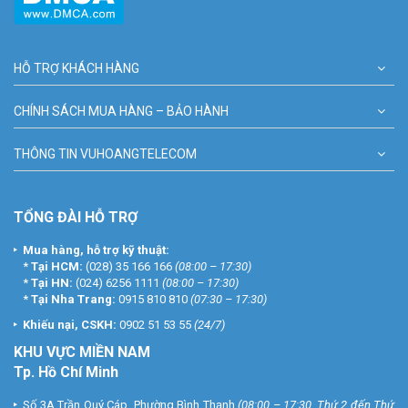
HỖ TRỢ KHÁCH HÀNG
CHÍNH SÁCH MUA HÀNG – BẢO HÀNH
THÔNG TIN VUHOANGTELECOM
TỔNG ĐÀI HỖ TRỢ
Mua hàng, hỗ trợ kỹ thuật:
*
Tại HCM:
(028) 35 166 166
(08:00 – 17:30)
*
Tại HN:
(024) 6256 1111
(08:00 – 17:30)
*
Tại Nha Trang:
0915 810 810
(07:30 – 17:30)
Khiếu nại, CSKH:
0902 51 53 55
(24/7)
KHU
VỰC MIỀN NAM
Tp. Hồ Chí Minh
Số 3A Trần Quý Cáp, Phường Bình Thạnh
(08:00 – 17:30, Thứ 2 đến Thứ