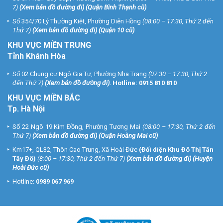
7)
(
Xem bản đồ đường đi
) (Quận Bình Thạnh cũ)
Số 354/70 Lý Thường Kiệt, Phường Diên Hồng
(08:00 – 17:30, Thứ 2 đến
Thứ 7)
(
Xem bản đồ đường đi
) (Quận 10 cũ)
KHU VỰC MIỀN TRUNG
Tỉnh Khánh Hòa
Số 02 Chung cư Ngô Gia Tự, Phường Nha Trang
(07:30 – 17:30, Thứ 2
đến Thứ 7)
(
Xem bản đồ đường đi
).
Hotline:
0915 810 810
KHU VỰC MIỀN BẮC
Tp. Hà Nội
Số 22 Ngõ 19 Kim Đồng, Phường Tương Mai
(08:00 – 17:30, Thứ 2 đến
Thứ 7)
(
Xem bản đồ đường đi
) (Quận Hoàng Mai cũ)
Km17+, QL32, Thôn Cao Trung, Xã Hoài Đức
(Đối diện Khu Đô Thị Tân
Tây Đô)
(8:00 – 17:30, Thứ 2 đến Thứ 7)
(
Xem bản đồ đường đi
) (Huyện
Hoài Đức cũ)
Hotline:
0989 067 969