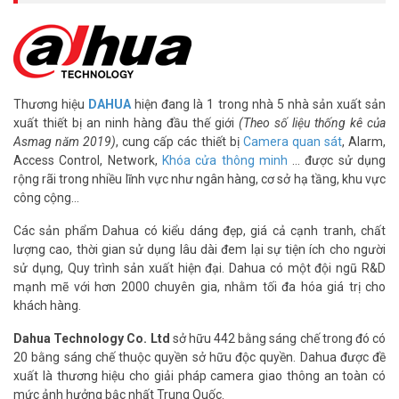
– Chuẩn chống nước IP67.
– Điện áp DC12V hoặc PoE (802.3af), công suất <5.2W.
– Nhiệt độ hoạt động: -40° C ~ +60° C.
– Chất liệu kim loại.
– Xuất xứ: Trung Quốc.
Thương hiệu
DAHUA
hiện đang là 1 trong nhà 5 nhà sản xuất sản
– Bảo hành: 24 tháng.
xuất thiết bị an ninh hàng đầu thế giới
(Theo số liệu thống kê của
>> Xem thêm:
Camera IP 3MP DAHUA IPC-HFW1320SP giá rẻ
Asmag năm 2019)
, cung cấp các thiết bị
Camera quan sát
, Alarm,
Access Control, Network,
Khóa cửa thông minh
… được sử dụng
Để cập nhật thông tin giá camera quan sát DAHUA mới nhất, xin
rộng rãi trong nhiều lĩnh vực như ngân hàng, cơ sở hạ tầng, khu vực
vui lòng liên hệ HOTLINE
1900.9259
để được hỗ trợ tốt nhất. Tham
công cộng…
khảo thêm hình ảnh tại
Facebook Vuhoangtelecom
nhé.
Các sản phẩm Dahua có kiểu dáng đẹp, giá cả cạnh tranh, chất
lượng cao, thời gian sử dụng lâu dài đem lại sự tiện ích cho người
sử dụng, Quy trình sản xuất hiện đại. Dahua có một đội ngũ R&D
mạnh mẽ với hơn 2000 chuyên gia, nhằm tối đa hóa giá trị cho
khách hàng.
Dahua Technology Co. Ltd
sở hữu 442 bằng sáng chế trong đó có
20 bằng sáng chế thuộc quyền sở hữu độc quyền. Dahua được đề
xuất là thương hiệu cho giải pháp camera giao thông an toàn có
mức ảnh hưởng bậc nhất Trung Quốc.