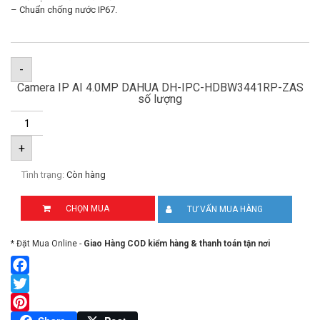
– Chuẩn chống nước IP67.
-
Camera IP AI 4.0MP DAHUA DH-IPC-HDBW3441RP-ZAS
số lượng
+
Tình trạng:
Còn hàng
CHỌN MUA
TƯ VẤN MUA HÀNG
* Đặt Mua Online -
Giao Hàng COD kiểm hàng & thanh toán tận nơi
Facebook
Twitter