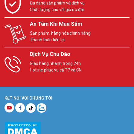
Đa dạng sản phẩm và dịch vụ
Chất lượng cao với giá ưu đãi
An Tâm Khi Mua Sắm
Sản phẩm, hàng hóa chính hãng
Thanh toán tiện lợi
Dịch Vụ Chu Đáo
Giao hàng nhanh trong 24h
Hotline phục vụ cả T7 và CN
KẾT NỐI VỚI CHÚNG TÔI