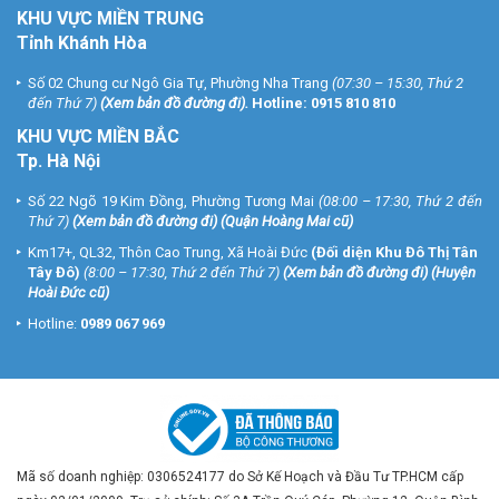
KHU VỰC MIỀN TRUNG
Tỉnh Khánh Hòa
Số 02 Chung cư Ngô Gia Tự, Phường Nha Trang
(07:30 – 15:30, Thứ 2
đến Thứ 7)
(
Xem bản đồ đường đi
).
Hotline:
0915 810 810
KHU VỰC MIỀN BẮC
Tp. Hà Nội
Số 22 Ngõ 19 Kim Đồng, Phường Tương Mai
(08:00 – 17:30, Thứ 2 đến
Thứ 7)
(
Xem bản đồ đường đi
) (Quận Hoàng Mai cũ)
Km17+, QL32, Thôn Cao Trung, Xã Hoài Đức
(Đối diện Khu Đô Thị Tân
Tây Đô)
(8:00 – 17:30, Thứ 2 đến Thứ 7)
(
Xem bản đồ đường đi
) (Huyện
Hoài Đức cũ)
Hotline:
0989 067 969
Mã số doanh nghiệp: 0306524177 do Sở Kế Hoạch và Đầu Tư TP.HCM cấp