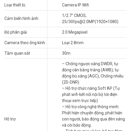
Loại thiết bị
Camera IP Wifi
Công nghệ xử lý hình ảnh mạnh mẽ nhanh chóng tìm thấy mục tiêu
1/2.7″ CMOS,
của con người trong hình ảnh và ngay lập tức gửi thông báo đến
Cảm biến hình ảnh
25/30fps@2.0MP(1920×1080)
điện thoại thông minh của bạn, cho phép bạn theo dõi những gì
quan trọng mà không nhận được cảnh báo sai gây phiền nhiễu.
Độ phân giải
2.0 Megapixel
Camera theo ống kính
Loại 2.8mm
Tầm quan sát
30m
– Chống ngược sáng DWDR, tự
động cân bằng trắng (AWB), tự
động bù sáng (AGC), Chống nhiễu
(2D-DNR)
– Hỗ trợ chức năng Soft AP (Tự
phát wifi-kết nối nội bộ tới điện
thoại xem trực tiếp)
– Hỗ trợ công nghệ thông minh:
Phát hiện chuyển động, phát hiện
Hỗ trợ
con người, báo động qua đèn sáng
và còi báo động.
Răn đe tích cực