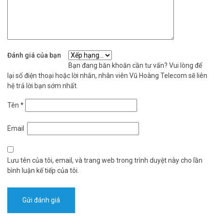
– Xuất xứ: Trung Quốc.
– Bảo hành: 24 tháng.
Bạn có thể mua bổ sung thẻ nhớ phù hợp với nhu cầu sử dụng:
– Thẻ nhớ 16Gb, thời gian lưu trữ 2-3 ngày.
– Thẻ nhớ 32Gb, thời gian lưu trữ 4-5 ngày.
Đánh giá của bạn
– Thẻ nhớ 64Gb, thời gian lưu trữ 10-15 ngày.
Bạn đang băn khoăn cần tư vấn? Vui lòng để
– Thẻ nhớ 128Gb, thời gian lưu trữ đến 20 ngày.
lại số điện thoại hoặc lời nhắn, nhân viên Vũ Hoàng Telecom sẽ liên
hệ trả lời bạn sớm nhất.
Đặt hàng Online ngay camera IPC-T26EP mới nhất, xin vui lòng liên
hệ HOTLINE 1900.9259 để được hỗ trợ tốt nhất. Tham khảo thêm
Tên
*
các sản phẩm khác tại website
vuhoangtelecom.vn
nhé !
Email
Lưu tên của tôi, email, và trang web trong trình duyệt này cho lần
bình luận kế tiếp của tôi.