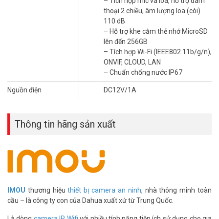
– Tích hợp mic và loa, hỗ trợ đàm
thoại 2 chiều, âm lượng loa (còi)
Với đèn chiếu tích hợp và còi báo động an ninh 110dB,
camera
110 dB
IMOU
IPC-T26EP xua đuổi những người lạ không chào đón trước
– Hỗ trợ khe cắm thẻ nhớ MicroSD
khi đột nhập.
lên đến 256GB
– Tích hợp Wi-Fi (IEEE802.11b/g/n),
Còi báo động an ninh 110dB
ONVIF, CLOUD, LAN
Đèn chiếu kích hoạt chuyển động
– Chuẩn chống nước IP67
Phát hiện con người làm giảm cảnh báo sai
Nguồn điện
DC12V/1A
Tầm nhìn ban đêm tuyệt vời
Cảm biến chất lượng cao và đèn hồng ngoại cung cấp hình ảnh rõ
nét vào ban đêm từ cách xa 30m / 98ft.
Thông tin hãng sản xuất
Hỗ trợ tiêu chuẩn IP67 chống chịu thời tiết tốt
Thiết kế chống chịu thời tiết IP67 để sử dụng trong nhiều trường
hợp.
IMOU
thương hiệu
thiết bị camera an ninh
, nhà thông minh toàn
cầu – là công ty con của Dahua xuất xứ từ Trung Quốc.
Là dòng
camera IP Wifi
với nhiều tính năng tiện ích sử dụng cho gia