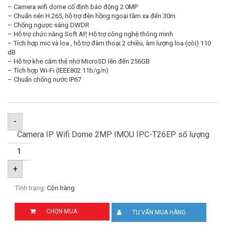
– Camera wifi dome cố định báo động 2.0MP
– Chuẩn nén H.265, hỗ trợ đèn hồng ngoại tầm xa đến 30m
– Chống ngược sáng DWDR
– Hỗ trợ chức năng Soft AP, Hỗ trợ công nghệ thông minh
– Tích hợp mic và loa , hỗ trợ đàm thoại 2 chiều, âm lượng loa (còi) 110
dB
– Hỗ trợ khe cắm thẻ nhớ MicroSD lên đến 256GB
– Tích hợp Wi-Fi (IEEE802.11b/g/n)
– Chuẩn chống nước IP67
-
Camera IP Wifi Dome 2MP IMOU IPC-T26EP số lượng
+
Tình trạng:
Còn hàng
CHỌN MUA
TƯ VẤN MUA HÀNG