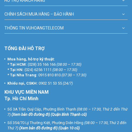
HỖ TRỢ KHÁCH HÀNG
CHÍNH SÁCH MUA HÀNG – BẢO HÀNH
THÔNG TIN VUHOANGTELECOM
TỔNG ĐÀI HỖ TRỢ
Mua hàng, hỗ trợ kỹ thuật:
*
Tại HCM:
(028) 35 166 166
(08:00 – 17:30)
*
Tại HN:
(024) 6256 1111
(08:00 – 17:30)
*
Tại Nha Trang:
0915 810 810
(07:30 – 17:30)
Khiếu nại, CSKH:
0902 51 53 55
(24/7)
KHU
VỰC MIỀN NAM
Tp. Hồ Chí Minh
Số 3A Trần Quý Cáp, Phường Bình Thạnh
(08:00 – 17:30, Thứ 2 đến Thứ
7)
(
Xem bản đồ đường đi
) (Quận Bình Thạnh cũ)
Số 354/70 Lý Thường Kiệt, Phường Diên Hồng
(08:00 – 17:30, Thứ 2 đến
Thứ 7)
(
Xem bản đồ đường đi
) (Quận 10 cũ)