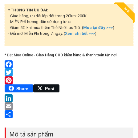
MỚI
* THÔNG TIN ƯU ĐÃI:
- Giao hàng, ưu đãi lắp đặt trong 20km: 200K
- MIỄN PHÍ hướng dẫn sử dụng từ xa.
- Giảm 5% khi mua thêm Thẻ Nhớ Lưu Trữ. (
Mua tại đây >>>
)
- Đổi mới Miễn Phí trong 7 ngày. (
Xem chi tiết >>>
)
* Đặt Mua Online -
Giao Hàng COD kiểm hàng & thanh toán tận nơi
Facebook
Twitter
Pinterest
Share
Post
LinkedIn
Email
Share
Mô tả sản phẩm