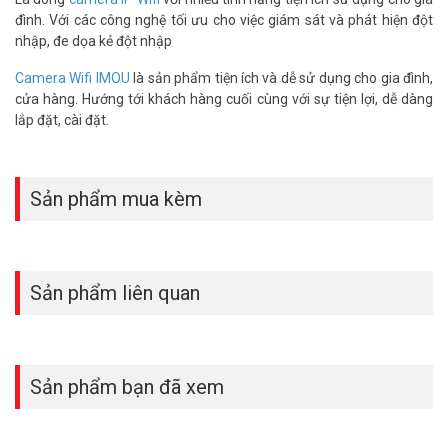
đình. Với các công nghệ tối ưu cho việc giám sát và phát hiện đột
nhập, đe dọa kẻ đột nhập
Camera Wifi IMOU
là sản phẩm tiện ích và dễ sử dụng cho gia đình,
cửa hàng. Hướng tới khách hàng cuối cùng với sự tiện lợi, dễ dàng
lắp đặt, cài đặt.
Sản phẩm mua kèm
Đàm thoại hai chiều
Loa và micrô tích hợp với tính năng loại bỏ tiếng vọng cho phép bạn
Sản phẩm liên quan
tương tác với vật nuôi và gia đình hoặc làm mất lòng những vị
khách không mời.
Bộ nhớ đa dạng
Sản phẩm bạn đã xem
Video được lưu trữ và truy cập dễ dàng thông qua thẻ SD, NVR hoặc
Cloud Storage.