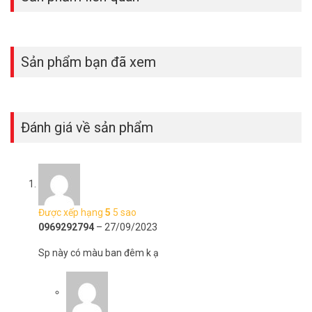
Sản phẩm bạn đã xem
Đánh giá về sản phẩm
Nén H.265 nâng cao
Nén H.265 tiên tiến giúp giảm 50% băng thông mạng và mức sử
Được xếp hạng
5
5 sao
dụng lưu trữ với cùng chất lượng video
0969292794
–
27/09/2023
Nhiều tùy chọn ống kính
Sp này có màu ban đêm k ạ
Độ dài tiêu cự khác nhau cho các kịch bản khác nhau.