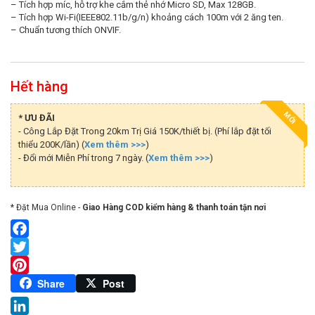
– Tích hợp míc, hỗ trợ khe cắm thẻ nhớ Micro SD, Max 128GB.
– Tích hợp Wi-Fi(IEEE802.11b/g/n) khoảng cách 100m với 2 ăng ten.
– Chuẩn tương thích ONVIF.
Hết hàng
MỚI
* ƯU ĐÃI
- Công Lắp Đặt Trong 20km Trị Giá 150K/thiết bị. (Phí lắp đặt tối
thiểu 200K/lần) (
Xem thêm >>>
)
- Đổi mới Miễn Phí trong 7 ngày. (
Xem thêm >>>
)
* Đặt Mua Online -
Giao Hàng COD kiểm hàng & thanh toán tận nơi
Facebook
Twitter
Pinterest
Share
Post