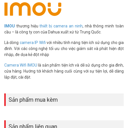
– Đèn kích hoạt chuyển động
– Còi báo động bảo mật 110dB
IMOU
thương hiệu
thiết bị camera an ninh
, nhà thông minh toàn
cầu – là công ty con của Dahua xuất xứ từ Trung Quốc.
Là dòng
camera IP Wifi
với nhiều tính năng tiện ích sử dụng cho gia
đình. Với các công nghệ tối ưu cho việc giám sát và phát hiện đột
nhập, đe dọa kẻ đột nhập
Camera Wifi IMOU
là sản phẩm tiện ích và dễ sử dụng cho gia đình,
cửa hàng. Hướng tới khách hàng cuối cùng với sự tiện lợi, dễ dàng
Đàm thoại hai chiều
lắp đặt, cài đặt.
Loa và micrô tích hợp với tính năng khử tiếng vang cho phép bạn
tương tác với vật nuôi và gia đình hoặc can ngăn những vị khách
không mời.
Sản phẩm mua kèm
Lưu trữ đa dạng
Video được lưu trữ và truy cập dễ dàng thông qua thẻ SD, NVR hoặc
Cloud Storage.
Sản phẩm liên quan