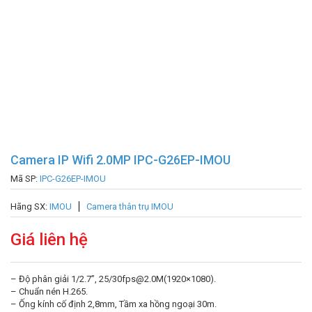
Camera IP Wifi 2.0MP IPC-G26EP-IMOU
Mã SP:
IPC-G26EP-IMOU
Hãng SX:
IMOU
Camera thân trụ IMOU
Giá liên hệ
– Độ phân giải 1/2.7”, 25/30fps@2.0M(1920×1080).
– Chuẩn nén H.265.
– Ống kính cố định 2,8mm, Tầm xa hồng ngoại 30m.