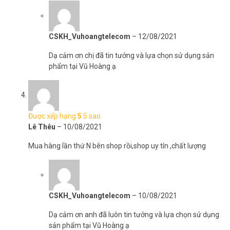
CSKH_Vuhoangtelecom
–
12/08/2021
Dạ cảm ơn chị đã tin tưởng và lựa chọn sử dụng sản
phẩm tại Vũ Hoàng ạ
>> Xem thêm:
Camera IP Wifi 4.0MP IPC-G42P-IMOU
Thông số kỹ thuật camera giám sát không
dây IPC-G26EP-IMOU
Được xếp hạng
5
5 sao
– Độ phân giải 2 MPixel cảm biến CMOS kích thước 1/2.7”,
Lê Thêu
–
10/08/2021
25/30fps@2.0M(1920×1080)
– Chuẩn nén H.265
Mua hàng lần thứ N bên shop rồi,shop uy tín ,chất lượng
– Chế độ ngày đêm(ICR), chống ngược sáng DWDR, tự động cân
bằng trắng (AWB), tự động bù sáng (AGC), chống ngược
sáng(BLC), Chống nhiễu (3D-DNR)
– Ống kính cố định 2.8mm cho góc nhìn 101°(H), 54°(V), 123°(D)
– Tầm xa hồng ngoại 30m với công nghệ hồng ngoại thông minh
CSKH_Vuhoangtelecom
–
10/08/2021
– Tích hợp míc với chuẩn âm thanh G.711a / G.711u / PCM
Dạ cảm ơn anh đã luôn tin tưởng và lựa chọn sử dụng
–
Camera ngoài trời
hỗ trợ khe cắm thẻ nhớ Micro SD, Max 128GB
sản phẩm tại Vũ Hoàng ạ
– Tích hợp Wi-Fi(IEEE802.11b/g/n) khoảng cách 100m với 2 ăng