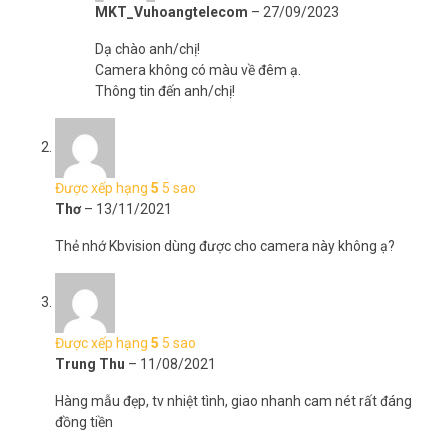
MKT_Vuhoangtelecom
–
27/09/2023
Dạ chào anh/chị!
Camera không có màu về đêm ạ.
Thông tin đến anh/chị!
Được xếp hạng
5
5 sao
Thơ
–
13/11/2021
Thẻ nhớ Kbvision dùng được cho camera này không ạ?
Nhiều tùy chọn cài đặt
Có thể lắp đặt trên trần nhà hoặc treo tường.
Được xếp hạng
5
5 sao
Trung Thu
–
11/08/2021
Hàng mẫu đẹp, tv nhiệt tình, giao nhanh cam nét rất đáng
đồng tiền