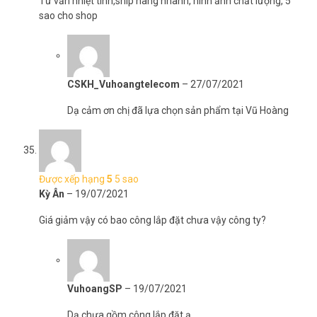
Tư vấn nhiệt tình,ship hàng nhanh, hình ảnh chất lượng, 5
sao cho shop
CSKH_Vuhoangtelecom
–
27/07/2021
Dạ cảm ơn chị đã lựa chọn sản phẩm tại Vũ Hoàng
Được xếp hạng
5
5 sao
Kỳ Ân
–
19/07/2021
Giá giảm vậy có bao công lắp đặt chưa vậy công ty?
VuhoangSP
–
19/07/2021
Dạ chưa gồm công lắp đặt ạ