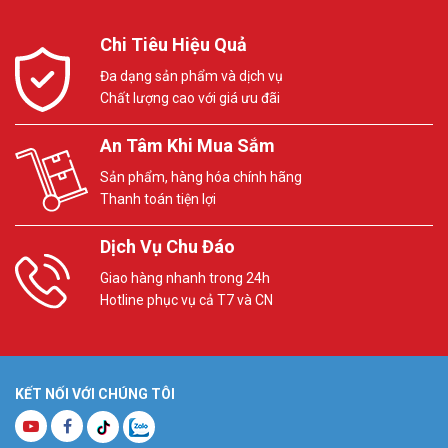
Chi Tiêu Hiệu Quả
Đa dạng sản phẩm và dịch vụ
Chất lượng cao với giá ưu đãi
An Tâm Khi Mua Sắm
Sản phẩm, hàng hóa chính hãng
Thanh toán tiện lợi
Dịch Vụ Chu Đáo
Giao hàng nhanh trong 24h
Hotline phục vụ cả T7 và CN
KẾT NỐI VỚI CHÚNG TÔI