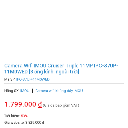
Camera Wifi IMOU Cruiser Triple 11MP IPC-S7UP-
11M0WED [3 ống kính, ngoài trời]
Mã SP:
IPC-S7UP-11M0WED
Hãng SX:
IMOU
Camera wifi không dây IMOU
1.799.000
đ
(Giá đã bao gồm VAT)
Tiết kiệm:
53%
Giá website: 3.829.000
đ