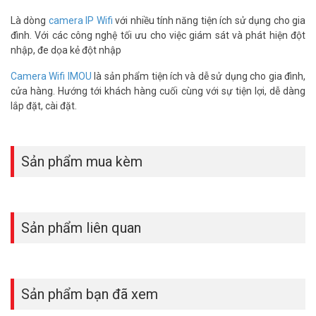
Là dòng
camera IP Wifi
với nhiều tính năng tiện ích sử dụng cho gia
Tính Năng Thông Minh Đột Phá
đình. Với các công nghệ tối ưu cho việc giám sát và phát hiện đột
Không giống các dòng camera thông thường, IMOU IPC-S7UP tích
nhập, đe dọa kẻ đột nhập
hợp AI phát hiện chuyển động và gửi cảnh báo tức thì. Nếu có người
Camera Wifi IMOU
là sản phẩm tiện ích và dễ sử dụng cho gia đình,
lạ đột nhập, bạn sẽ nhận thông báo ngay lập tức. Hơn nữa, tính
cửa hàng. Hướng tới khách hàng cuối cùng với sự tiện lợi, dễ dàng
năng xoay 360 độ giúp bạn quan sát toàn cảnh mà không bỏ sót
lắp đặt, cài đặt.
góc nào. Đây chính là lý do Camera an ninh IMOU được nhiều gia
đình tin dùng.
Tại Sao Nên Chọn Camera Wifi IMOU IPC-
Sản phẩm mua kèm
S7UP-11M0WED Tại Vũ Hoàng Telecom?
Giá Cực Hấp Dẫn, Chất Lượng Đảm Bảo
Bạn lo lắng về chi phí? Đừng lo!
Giá Camera Wifi IMOU
IPC-S7UP-
Sản phẩm liên quan
11M0WED tại Vũ Hoàng Telecom cực kỳ cạnh tranh, phù hợp với túi
tiền của mọi gia đình. Sản phẩm chính hãng 100%, kèm bảo hành
dài hạn, giúp bạn yên tâm sử dụng mà không sợ hỏng hóc.
Sản phẩm bạn đã xem