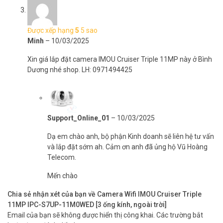
– Chống ngược sáng HDR
– Đàm thoại 2 chiều với mic và loa tích hợp sẵn
– Hỗ trợ các tính năng thông minh AI GoPlay: phát hiện chuyển
Được xếp hạng
5
5 sao
động, phát hiện con người, phát hiện xe cộ, phát hiện xâm nhập,
Minh
–
10/03/2025
phát hiện vượt rào, theo dõi đối tượng Smart Tracking, tự động
Tour theo điểm
Xin giá lắp đặt camera IMOU Cruiser Triple 11MP này ở Bình
– Báo động chủ động bằng đèn xanh đỏ và còi tại camera, tùy
Dương nhé shop. LH: 0971494425
chỉnh âm thanh báo động.
– Hỗ trợ kết nối Wi-Fi 6, Cổng LAN
– Hỗ trợ 2 khe cắm thẻ nhớ Micro SD. Tổng dung lượng lên đến
1024GB
– Chống chịu thời tiết IP66, chống nước và bụi bẩn
Support_Online_01
–
10/03/2025
– Điện áp: 12VDC 1.5A
– Công suất tiêu thụ: <18W
Dạ em chào anh, bộ phận Kinh doanh sẽ liên hệ tư vấn
– Môi trường làm việc từ -30°C~+50°C; < 95%RH
và lắp đặt sớm ah. Cảm ơn anh đã ủng hộ Vũ Hoàng
– Kích thước: 161.19 × 126.18× 202.2 mm
Telecom.
– Trọng lượng: 650.4g
Mến chào
– Xuất xứ: Trung Quốc.
– Bảo hành: 24 tháng.
Chia sẻ nhận xét của bạn về Camera Wifi IMOU Cruiser Triple
11MP IPC-S7UP-11M0WED [3 ống kính, ngoài trời]
Trọn bộ sản phẩm gồm:
Email của bạn sẽ không được hiển thị công khai.
Các trường bắt
– 1x Camera