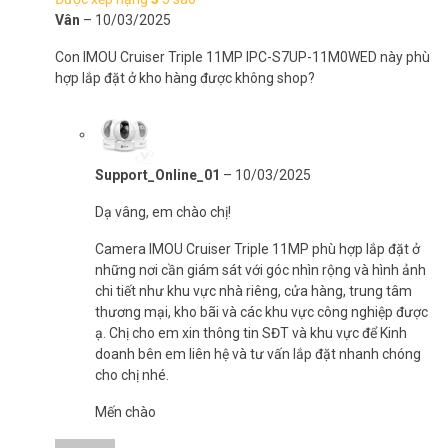
Đó chính là điều mà Camera an ninh IMOU mang lại!
Vân
–
10/03/2025
Đừng để sự lo lắng cản trở cuộc sống của bạn. Với giá Camera Wifi
Con IMOU Cruiser Triple 11MP IPC-S7UP-11M0WED này phù
IMOU hợp lý và chất lượng vượt trội, đây là thời điểm hoàn hảo để
hợp lắp đặt ở kho hàng được không shop?
đầu tư vào an ninh gia đình. Hãy đến Vũ Hoàng Telecom để nhận
ưu đãi đặc biệt và sở hữu ngay Camera Wifi IMOU IPC-S7UP-
11M0WED.
Thông tin sản phẩm camera Wifi IMOU
Support_Online_01
–
10/03/2025
Cruiser Triple 11MP IPC-S7UP-11M0WED
Dạ vâng, em chào chị!
[3 ống kính, ngoài trời]
Camera IMOU Cruiser Triple 11MP phù hợp lắp đặt ở
– Camera WiFi 3 ống kính quay quét ngoài trời 11MP
những nơi cần giám sát với góc nhìn rộng và hình ảnh
– Chuẩn nén H.265. Tốc độ khung hình 15fps.
chi tiết như khu vực nhà riêng, cửa hàng, trung tâm
– 3 Ống kính với độ phân giải 11.0MP (3.0 MP cho 2 ống kính cố
thương mại, kho bãi và các khu vực công nghiệp được
định và 5.0 MP cho ống kính quay quét).
ạ. Chị cho em xin thông tin SĐT và khu vực để Kinh
– Ống kính cố định 3.6mm (góc nhìn 87°)
doanh bên em liên hệ và tư vấn lắp đặt nhanh chóng
– Ống kính quay quét 6mm (góc nhìn 51°) có thể điều khiển từ xa,
cho chị nhé.
góc quay ngang 0~355°, góc quay dọc 0~90°.
– Chế độ ánh sáng kép thông minh 4 chế độ ban đêm, Hồng ngoại
Mến chào
và đèn LED trên cả 2 ống kính, tầm xa 30m