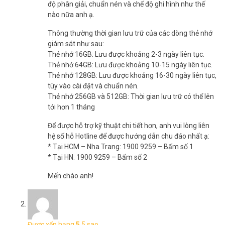
Sản phẩm này không chỉ là camera, mà là giải pháp toàn diện cho
độ phân giải, chuẩn nén và chế độ ghi hình như thế
an ninh và sự tiện nghi. Bạn sẽ:
nào nữa anh ạ.
– Bảo vệ gia đình mọi lúc mọi nơi: Theo dõi ngôi nhà qua điện thoại,
Thông thường thời gian lưu trữ của các dòng thẻ nhớ
dù bạn ở bất kỳ đâu.
giám sát như sau:
– Tiết kiệm thời gian và chi phí: Không cần thuê bảo vệ, Camera Wifi
Thẻ nhớ 16GB: Lưu được khoảng 2-3 ngày liên tục.
IMOU IPC-S7UP-11M0WED thay bạn làm điều đó.
Thẻ nhớ 64GB: Lưu được khoảng 10-15 ngày liên tục.
– Dễ dàng quản lý: Ứng dụng thân thiện, phù hợp với cả người
Thẻ nhớ 128GB: Lưu được khoảng 16-30 ngày liên tục,
không rành công nghệ.
tùy vào cài đặt và chuẩn nén.
Thẻ nhớ 256GB và 512GB: Thời gian lưu trữ có thể lên
tới hơn 1 tháng
Để được hỗ trợ kỹ thuật chi tiết hơn, anh vui lòng liên
hệ số hỗ Hotline để được hướng dẫn chu đáo nhất ạ:
* Tại HCM – Nha Trang: 1900 9259 – Bấm số 1
* Tại HN: 1900 9259 – Bấm số 2
Mến chào anh!
Hãy tưởng tượng cảm giác yên tâm khi biết ngôi nhà luôn an toàn.
Được xếp hạng
5
5 sao