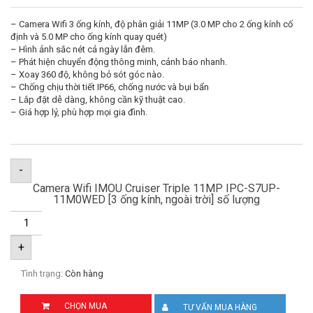
– Camera Wifi 3 ống kính, độ phân giải 11MP (3.0 MP cho 2 ống kính cố
định và 5.0 MP cho ống kính quay quét)
– Hình ảnh sắc nét cả ngày lẫn đêm.
– Phát hiện chuyển động thông minh, cảnh báo nhanh.
– Xoay 360 độ, không bỏ sót góc nào.
– Chống chịu thời tiết IP66, chống nước và bụi bẩn
– Lắp đặt dễ dàng, không cần kỹ thuật cao.
– Giá hợp lý, phù hợp mọi gia đình.
-
Camera Wifi IMOU Cruiser Triple 11MP IPC-S7UP-
11M0WED [3 ống kính, ngoài trời] số lượng
+
Tình trạng:
Còn hàng
CHỌN MUA
TƯ VẤN MUA HÀNG