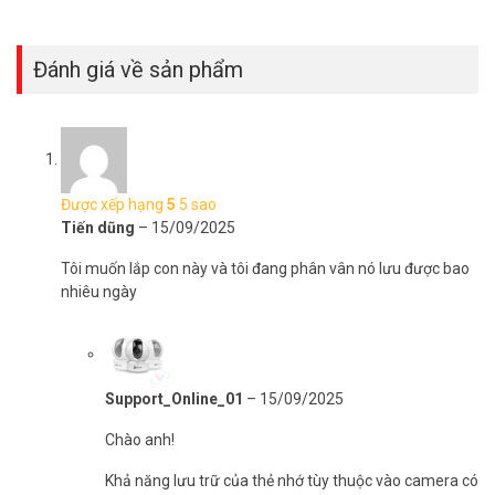
Đánh giá về sản phẩm
Được xếp hạng
5
5 sao
Tiến dũng
–
15/09/2025
Hỗ Trợ Tận Tình Từ A Đến Z
Tôi muốn lắp con này và tôi đang phân vân nó lưu được bao
nhiêu ngày
Mua Camera Wifi IMOU tại Vũ Hoàng Telecom, bạn không chỉ nhận
được sản phẩm mà còn được hỗ trợ tận tình. Từ tư vấn chọn mua
đến hướng dẫn cài đặt Camera Wifi IMOU, đội ngũ chuyên viên luôn
sẵn sàng giúp bạn. Đây là điểm cộng lớn khiến khách hàng quay lại
lần sau.
Support_Online_01
–
15/09/2025
Lợi Ích Thực Tế Khi Sở Hữu Camera 3 ống
Chào anh!
kính IMOU IPC-S7UP-110WED
Khả năng lưu trữ của thẻ nhớ tùy thuộc vào camera có