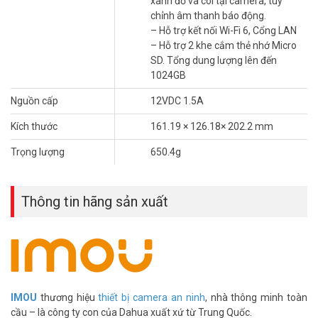
xanh đỏ và còi tại camera, tùy
chỉnh âm thanh báo động.
– Hỗ trợ kết nối Wi-Fi 6, Cổng LAN
Chất Lượng Hình Ảnh Sắc Nét Đỉnh Cao
– Hỗ trợ 2 khe cắm thẻ nhớ Micro
Điểm nổi bật của Camera Wifi IMOU IPC-S7UP-11M0WED chính là
SD. Tổng dung lượng lên đến
khả năng ghi hình siêu rõ nét với độ phân giải cao. Dù ngày hay
1024GB
đêm, bạn vẫn thấy mọi chi tiết nhờ công nghệ hồng ngoại tiên tiến.
Nguồn cấp
12VDC 1.5A
Muốn kiểm tra sân vườn hay góc phòng khách? Chỉ cần mở ứng
dụng IMOU trên điện thoại, mọi thứ đều nằm trong tầm tay.
Kích thước
161.19 × 126.18× 202.2 mm
Trọng lượng
650.4g
Thông tin hãng sản xuất
IMOU
thương hiệu
thiết bị camera an ninh
, nhà thông minh toàn
cầu – là công ty con của Dahua xuất xứ từ Trung Quốc.