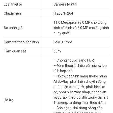
Sự Lựa Chọn Hoàn Hảo Cho Gia Đình Bạn
Loại thiết bị
Camera IP Wifi
Thiết Kế Đẹp Mắt, Dễ Dàng Lắp Đặt
Chuẩn nén
H.265/H.264
Camera Wifi IMOU IPC-S7UP-11M0WED không chỉ là thiết bị an
ninh mà còn là điểm nhấn tinh tế cho không gian sống. Với thiết kế
11.0 Megapixel (3.0 MP cho 2 ống
nhỏ gọn, màu sắc sang trọng, sản phẩm dễ dàng hòa hợp với mọi
Độ phân giải
kính cố định và 5.0 MP cho ống kính
phong cách nội thất. Điều tuyệt vời hơn? Bạn không cần là chuyên
quay quét)
gia kỹ thuật để lắp đặt. Chỉ vài bước đơn giản theo hướng dẫn cài
Camera theo ống kính
Loại 3.6mm
đặt Camera Wifi IMOU, bạn đã có thể đưa “người bảo vệ” này vào
hoạt động.
Tầm quan sát
30m
– Chống ngược sáng HDR
– Đàm thoại 2 chiều với mic và loa
tích hợp sẵn
– Hỗ trợ các tính năng thông minh
AI GoPlay: phát hiện chuyển động,
phát hiện con người, phát hiện xe
cộ, phát hiện xâm nhập, phát hiện
vượt rào, theo dõi đối tượng Smart
Hỗ trợ
Tracking, tự động Tour theo điểm
– Báo động chủ động bằng đèn