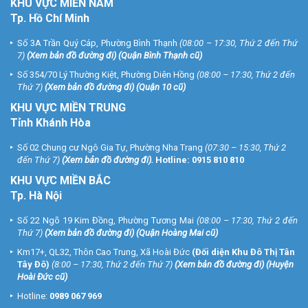
KHU
VỰC MIỀN NAM
Tp. Hồ Chí Minh
Số 3A Trần Quý Cáp, Phường Bình Thạnh
(08:00 – 17:30, Thứ 2 đến Thứ
7)
(
Xem bản đồ đường đi
) (Quận Bình Thạnh cũ)
Số 354/70 Lý Thường Kiệt, Phường Diên Hồng
(08:00 – 17:30, Thứ 2 đến
Thứ 7)
(
Xem bản đồ đường đi
) (Quận 10 cũ)
KHU VỰC MIỀN TRUNG
Tỉnh Khánh Hòa
Số 02 Chung cư Ngô Gia Tự, Phường Nha Trang
(07:30 – 15:30, Thứ 2
đến Thứ 7)
(
Xem bản đồ đường đi
).
Hotline:
0915 810 810
KHU VỰC MIỀN BẮC
Tp. Hà Nội
Số 22 Ngõ 19 Kim Đồng, Phường Tương Mai
(08:00 – 17:30, Thứ 2 đến
Thứ 7)
(
Xem bản đồ đường đi
) (Quận Hoàng Mai cũ)
Km17+, QL32, Thôn Cao Trung, Xã Hoài Đức
(Đối diện Khu Đô Thị Tân
Tây Đô)
(8:00 – 17:30, Thứ 2 đến Thứ 7)
(
Xem bản đồ đường đi
) (Huyện
Hoài Đức cũ)
Hotline:
0989 067 969