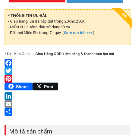
MỚI
* THÔNG TIN ƯU ĐÃI:
- Giao hàng, ưu đãi lắp đặt trong 20km: 250K
- MIỄN PHÍ hướng dẫn sử dụng từ xa.
- Đổi mới Miễn Phí trong 7 ngày. (
Xem chi tiết >>>
)
* Đặt Mua Online -
Giao Hàng COD kiểm hàng & thanh toán tận nơi
Facebook
Twitter
Pinterest
Share
Post
LinkedIn
Email
Share
Mô tả sản phẩm