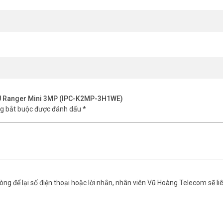
MOU Ranger Mini 3MP (IPC-K2MP-3H1WE)
ng bắt buộc được đánh dấu
*
 thoại của bạn khi phát hiện chuyển động, giúp bạn nhanh chóng phản ứ
ng để lại số điện thoại hoặc lời nhắn, nhân viên Vũ Hoàng Telecom sẽ liê
anger Mini 3MP
ng mối nguy hiểm tiềm ẩn, đặc biệt là khi bạn không có mặt tại nhà.