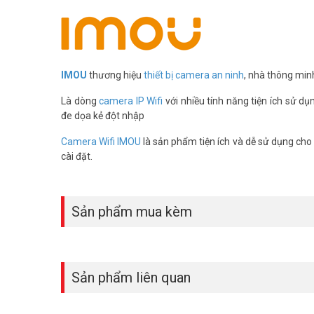
IMOU
thương hiệu
thiết bị camera an ninh
, nhà thông min
Kết nối Wifi tiện lợi:
Camera hỗ trợ kết nối Wifi 6 mạnh mẽ,
Là dòng
camera IP Wifi
với nhiều tính năng tiện ích sử dụ
bạn đang ở đâu.
đe dọa kẻ đột nhập
Chế độ xem ban đêm:
Trang bị đèn hồng ngoại, iMOU Ra
Camera Wifi IMOU
là sản phẩm tiện ích và dễ sử dụng cho g
24/7.
cài đặt.
Sản phẩm mua kèm
Sản phẩm liên quan