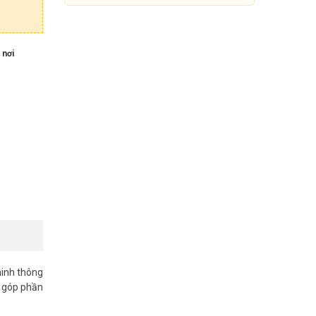
 nơi
Camera Wifi trong nhà iMOU
Ranger Mini 3MP (IPC-K2MP-
3H1WE)
ninh thông
489.000đ
1.069.000đ
n góp phần
Mua Ngay