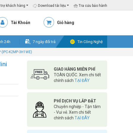
trợ khách hàng
Download tài liệu
Tra cứu bảo hành
Tài Khoản
Giỏ hàng
nh 24h
7 ngày đổi trả
Tin Công Nghệ
P (IPC-K2MP-3H1WE)
ini
GIAO HÀNG MIỄN PHÍ
TOÀN QUỐC. Xem chi tiết
chính sách
TẠI ĐÂY
PHÍ DỊCH VỤ LẮP ĐẶT
Chuyên nghiệp - Tận tâm
- Vui vẻ. Xem chi tiết
chính sách
TẠI ĐÂY