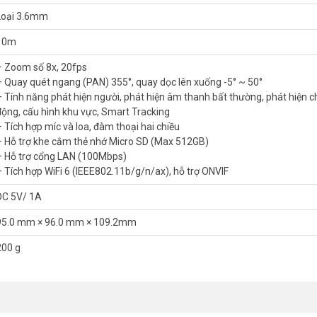
Loại 3.6mm
10m
– Zoom số 8x, 20fps
U Ranger Mini 3MP
– Quay quét ngang (PAN) 355°, quay dọc lên xuống -5° ~ 50°
P,
iMOU Ranger Mini
cung cấp hình ảnh rõ ràng, sắc nét với độ phân giải
– Tính năng phát hiện người, phát hiện âm thanh bất thường, phát hiện 
át.
động, cấu hình khu vực, Smart Tracking
– Tích hợp míc và loa, đàm thoại hai chiều
 độ và xoay dọc 90 độ, bạn có thể theo dõi toàn bộ không gian mà kh
– Hỗ trợ khe cắm thẻ nhớ Micro SD (Max 512GB)
– Hỗ trợ cổng LAN (100Mbps)
– Tích hợp WiFi 6 (IEEE802.11b/g/n/ax), hỗ trợ ONVIF
DC 5V/ 1A
95.0 mm × 96.0 mm × 109.2mm
200 g