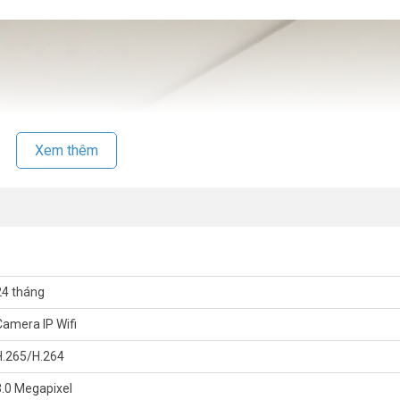
Xem thêm
24 tháng
Camera IP Wifi
H.265/H.264
3.0 Megapixel