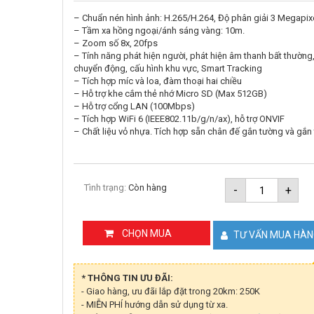
– Chuẩn nén hình ảnh: H.265/H.264, Độ phân giải 3 Megapix
– Tầm xa hồng ngoại/ánh sáng vàng: 10m.
– Zoom số 8x, 20fps
– Tính năng phát hiện người, phát hiện âm thanh bất thường,
chuyển động, cấu hình khu vực, Smart Tracking
– Tích hợp míc và loa, đàm thoại hai chiều
– Hỗ trợ khe cắm thẻ nhớ Micro SD (Max 512GB)
– Hỗ trợ cổng LAN (100Mbps)
– Tích hợp WiFi 6 (IEEE802.11b/g/n/ax), hỗ trợ ONVIF
– Chất liệu vỏ nhựa. Tích hợp sẵn chân đế gắn tường và gắn 
Camera
Tình trạng:
Còn hàng
-
+
Wifi
trong
nhà
iMOU
CHỌN MUA
TƯ VẤN MUA HÀ
Ranger
Mini
3MP
(IPC-
* THÔNG TIN ƯU ĐÃI:
K2MP-
- Giao hàng, ưu đãi lắp đặt trong 20km: 250K
3H1WE)
- MIỄN PHÍ hướng dẫn sử dụng từ xa.
số