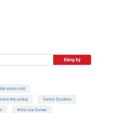
ời dùng.
của bạn.
i Vũ Hoàng
 (IPC-
iện khuôn mặt
amera nhà xưởng
Switch Scodeno
on
Khóa cửa Goman