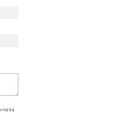
ng với các
n hệ trả