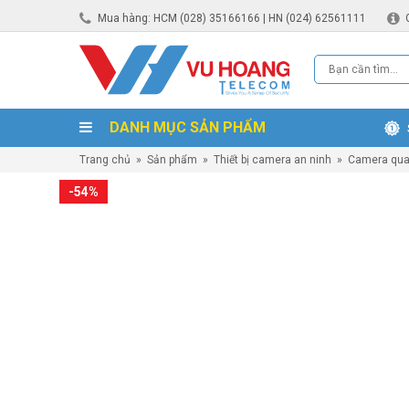
Mua hàng: HCM (028) 35166166 | HN (024) 62561111
DANH MỤC SẢN PHẨM
Trang chủ
»
Sản phẩm
»
Thiết bị camera an ninh
»
Camera qua
-54%