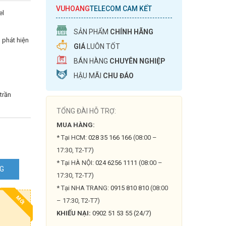
VUHOANG
TELECOM CAM KẾT
el
SẢN PHẨM
CHÍNH HÃNG
 phát hiện
GIÁ
LUÔN TỐT
BÁN HÀNG
CHUYÊN NGHIỆP
HẬU MÃI
CHU ĐÁO
trần
TỔNG ĐÀI HỖ TRỢ:
MUA HÀNG:
* Tại HCM:
028 35 166 166
(08:00 –
17:30, T2-T7)
* Tại HÀ NỘI:
024 6256 1111
(08:00 –
NG
17:30, T2-T7)
* Tại NHA TRANG:
0915 810 810
(08:00
MỚI
– 17:30, T2-T7)
KHIẾU NẠI:
0902 51 53 55 (24/7)