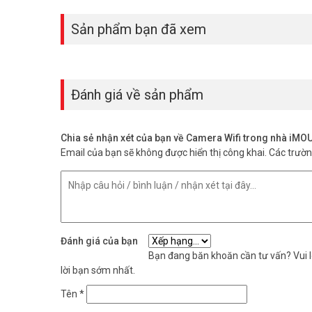
Sản phẩm bạn đã xem
Đánh giá về sản phẩm
Chia sẻ nhận xét của bạn về Camera Wifi trong nhà i
Email của bạn sẽ không được hiển thị công khai.
Các trườ
Thông báo thông minh:
Camera sẽ gửi thông báo tới điện
Đánh giá của bạn
tình huống bất ngờ.
Bạn đang băn khoăn cần tư vấn? Vui lò
lời bạn sớm nhất.
Lợi ích khi sử dụng camera Wifi iMOU R
Tên
*
An toàn và bảo mật: Giúp bảo vệ ngôi nhà của bạn khỏi nhữ