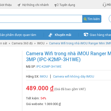
Hỗ 
Giới thiệu
Hệ thống chi nhánh
Tuyển dụng
Tìm kiếm
Sản phẩm được quan tâm
Khuyến mãi
Giao hàng nha
n sát
»
Camera 360 độ
»
IMOU
»
Camera Wifi trong nhà iMOU Ranger Mini 3M
Camera Wifi trong nhà iMOU Ranger M
3MP (IPC-K2MP-3H1WE)
Mã SP:
IPC-K2MP-3H1WE
Hãng SX:
IMOU
Camera wifi không dây IMOU
489.000
đ
(Giá đã bao gồm VAT)
Tiết kiệm:
54%
Giá website: 1.069.000
đ