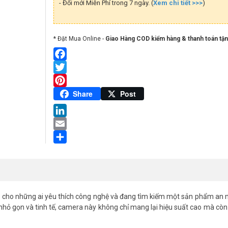
lượng
- Đổi mới Miễn Phí trong 7 ngày. (
Xem chi tiết >>>
)
* Đặt Mua Online -
Giao Hàng COD kiểm hàng & thanh toán tận
Facebook
Twitter
Pinterest
Share
Post
LinkedIn
Email
Share
 cho những ai yêu thích công nghệ và đang tìm kiếm một sản phẩm an 
nhỏ gọn và tinh tế, camera này không chỉ mang lại hiệu suất cao mà cò