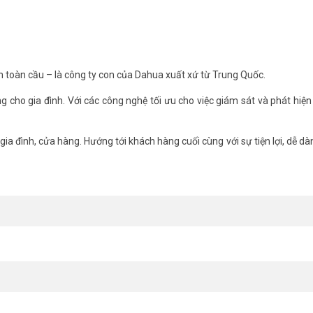
h toàn cầu – là công ty con của Dahua xuất xứ từ Trung Quốc.
 giúp bạn dễ dàng theo dõi hình ảnh trực tiếp qua ứng dụng trên điện tho
ng cho gia đình. Với các công nghệ tối ưu cho việc giám sát và phát hiện
nger Mini 3MP cho phép quan sát trong điều kiện ánh sáng yếu, đảm b
ia đình, cửa hàng. Hướng tới khách hàng cuối cùng với sự tiện lợi, dễ dàn