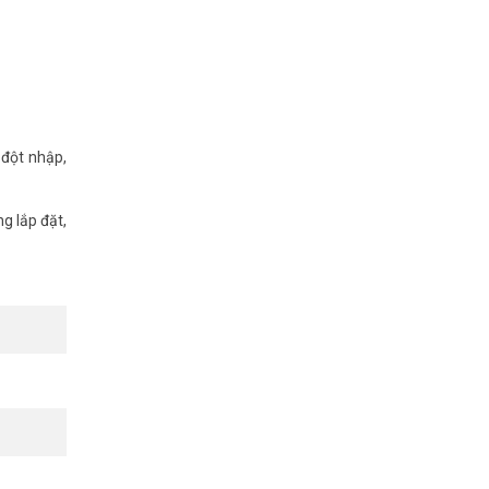
ại, bất kể
 đột nhập,
ảo an ninh
g lắp đặt,