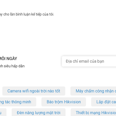
ăng điều khiển từ xa thông qua ứng dụng mang lại sự tiện lợi tối đa cho ngư
y cho lần bình luận kế tiếp của tôi.
ay cửa hàng, iMOU Ranger Mini đều có thể đáp ứng tốt nhu cầu giám sát 
a bạn ngay hôm nay với
Camera Wifi iMOU
Ranger Mini 3MP! Liên hệ vớ
g với giá ưu đãi nhất thị trường.
quay quét trong nhà iMOU Ranger Mini 3MP
MỖI NGÀY
nh siêu hấp dẫn
50°
Camera wifi ngoài trời nào tốt
Máy chấm công nhận d
ng, phát hiện chuyển động, cấu hình khu vực, Smart Tracking
ng tác thông minh
Báo trộm Hikvision
Lắp đặt c
u
Đèn năng lượng mặt trời
Thiết bị mạng Hikvisi