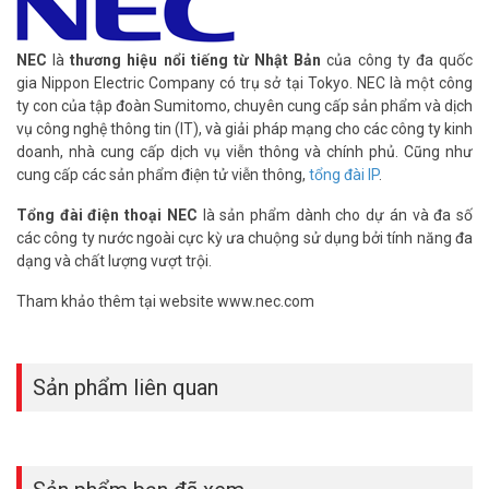
phòng và có thể đặt điện thoại này ở ngoài văn phòng sử dụng như
một máy nhánh nội bộ mở rộng từ xa.
– Tích hợp 01 port LAN RJ45 10/100Mbps, 01 khe cắm card nhớ
NEC
là
thương hiệu nổi tiếng từ Nhật Bản
của công ty đa quốc
mở rộng, 01 khe cắm card Voice Mail, 01 khe cắm card VoIP
gia Nippon Electric Company có trụ sở tại Tokyo. NEC là một công
Gateway, 01 khe cắm BUS card, 01 cổng kết nối với nguồn Accu dự
ty con của tập đoàn Sumitomo, chuyên cung cấp sản phẩm và dịch
phòng bên ngoài, 03 khe cắm card mở rộng thêm cho trung kế và
vụ công nghệ thông tin (IT), và giải pháp mạng cho các công ty kinh
máy nhánh (khe cuối chỉ cắm được card máy nhánh).
doanh, nhà cung cấp dịch vụ viễn thông và chính phủ. Cũng như
– Tích hợp sẵn chức năng trả lời tự động 01 kênh. Cho phép ghi âm
cung cấp các sản phẩm điện tử viễn thông,
tổng đài IP
.
đến 4 lời chào, cho phép lưu lại 10 tin nhắn (Voice mail) từ bên
ngoài. Tổng cộng thời gian ghi âm lời chào và tin nhắn lên đến 8
Tổng đài điện thoại NEC
là sản phẩm dành cho dự án và đa số
phút. Sử dụng thêm card có thể mở rộng đến 16 kênh trả lời tự
các công ty nước ngoài cực kỳ ưa chuộng sử dụng bởi tính năng đa
động, 48 lời chào, 128 hộp thư thoại với tổng thời gian ghi âm đến
dạng và chất lượng vượt trội.
40 giờ.
Tham khảo thêm tại website www.nec.com
– Hiển thị số điện thoại gọi đến trên tất cả máy nhánh.
– Có thể cài nhạc chuông cho từng số điện thoại gọi đến riêng biệt
giúp dễ dàng nhận diện cuộc gọi.
– Chức năng gọi đường dây nóng Hotline: Chỉ cần nhấc điện thoại,
Sản phẩm liên quan
hệ thống sẽ tự động gọi số điện thoại nội bộ hay số bên ngoài được
ấn định trước. Tính năng này rất tiện ích cho tiếp tân, bảo vệ…
– Chức năng quản lý và cấu hình trên nền Web rất tiện lợi cho việc
lắp đặt, vận hành.
– Chức năng giám sát Văn phòng, nhà riêng và chức năng di động