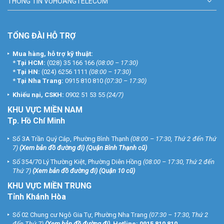
THÔNG TIN VUHOANGTELECOM
TỔNG ĐÀI HỖ TRỢ
Mua hàng, hỗ trợ kỹ thuật:
*
Tại HCM:
(028) 35 166 166
(08:00 – 17:30)
*
Tại HN:
(024) 6256 1111
(08:00 – 17:30)
*
Tại Nha Trang:
0915 810 810
(07:30 – 17:30)
Khiếu nại, CSKH:
0902 51 53 55
(24/7)
KHU
VỰC MIỀN NAM
Tp. Hồ Chí Minh
Số 3A Trần Quý Cáp, Phường Bình Thạnh
(08:00 – 17:30, Thứ 2 đến Thứ
7)
(
Xem bản đồ đường đi
) (Quận Bình Thạnh cũ)
Số 354/70 Lý Thường Kiệt, Phường Diên Hồng
(08:00 – 17:30, Thứ 2 đến
Thứ 7)
(
Xem bản đồ đường đi
) (Quận 10 cũ)
KHU VỰC MIỀN TRUNG
Tỉnh Khánh Hòa
Số 02 Chung cư Ngô Gia Tự, Phường Nha Trang
(07:30 – 17:30, Thứ 2
đến Thứ 7)
(
Xem bản đồ đường đi
).
Hotline:
0915 810 810