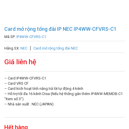
Card mở rộng tổng đài IP NEC IP4WW-CFVRS-C1
Mã SP:
IP4WW-CFVRS-C1
Hãng SX:
NEC
Card mở rộng tổng đài NEC
Giá liên hệ
– Card IP4WW-CFVRS-C1
– Card VRS CF
– Card kích hoạt tính năng trả lời tự động 4 kênh
– Hỗ trợ tối đa 16 kênh Disa (Nếu hệ thống gắn thêm IP4WW-MEMDB-C1
“Item số 3”)
– Nhà sản xuất : NEC (JAPAN)
Hết hàng