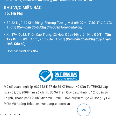
KHU VỰC MIỀN BẮC
Tp. Hà Nội
Số 22 Ngõ 19 Kim Đồng, Phường Tương Mai
(08:00 – 17:30, Thứ 2 đến
Thứ 7)
(
Xem bản đồ đường đi
) (Quận Hoàng Mai cũ)
Km17+, QL32, Thôn Cao Trung, Xã Hoài Đức
(Đối diện Khu Đô Thị Tân
Tây Đô)
(8:00 – 17:30, Thứ 2 đến Thứ 7)
(
Xem bản đồ đường đi
) (Huyện
Hoài Đức cũ)
Hotline:
0989 067 969
Mã số doanh nghiệp: 0306524177 do Sở Kế Hoạch và Đầu Tư TP.HCM cấp
ngày 02/01/2009. Trụ sở chính: Số 3A Trần Quý Cáp, Phường 12, Quận Bình
Thạnh, Thành phố Hồ Chí Minh 2008-2018. Bản quyền thuộc về Công Ty Cổ
Phần Vũ Hoàng Telecom - vuhoangtelecom.vn