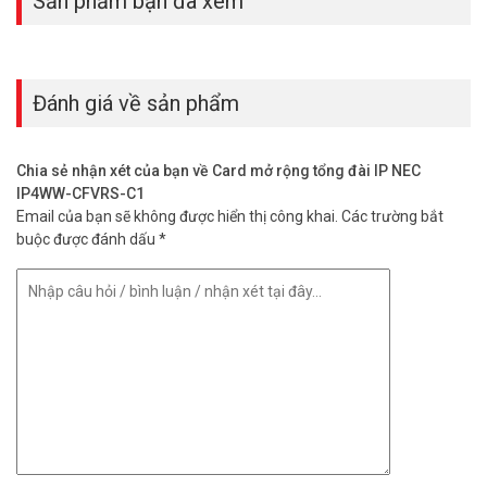
Sản phẩm bạn đã xem
cho máy nhánh.
– Cho phép theo dõi âm thanh trong phòng từ bên ngoài thông
qua card DISA bằng cách kích hoạt Micro của điện thoại kỹ thuật số
và cần phải có mật khẩu (sử dụng cho mục đích an ninh).
Đánh giá về sản phẩm
– Tính di động: Điện thoại di dộng có thể cài đặt như một máy
nhánh khi ra khỏi văn phòng. Chức năng này rất hữu ích cho các
nhân viên kinh doanh hoặc các doanh nhân thường xuyên đi ra
Chia sẻ nhận xét của bạn về Card mở rộng tổng đài IP NEC
ngoài.
IP4WW-CFVRS-C1
– Thông điệp cảnh báo tự động: Sử dụng máy nhánh như công cụ
Email của bạn sẽ không được hiển thị công khai.
Các trường bắt
để nhắc nhở. Các thông điệp hoặc lời thoại có thể được ghi âm
buộc được đánh dấu
*
trước và phát lại theo lịch định sẵn trên loa của điện thoại máy
nhánh để mô phỏng như đang có người hiện diện.
– Hỗ trợ cảm biến báo động: Lắp bộ cảm biến hồng ngoại hoặc bộ
cảm biến chuyển động. Khi có kẻ xâm nhập, hệ thống sẽ phát ra loa
điện thoại hoặc loa vô tuyến lời cảnh báo được ghi âm sẵn.
– Chức năng chuyển sang chế độ nghỉ Standby ngoài giờ làm việc
giúp tiết kiệm điện năng tiêu thụ.
– Thiết kế treo tường, lắp trên sàn nhà hoặc lắp trên Rack 19 inch
Liên hệ ngay với phòng kinh doanh Vuhoangtelecom để nhận
được Báo
Giá Tổng đài điện thoại IP NEC
tốt nhất thị trường.