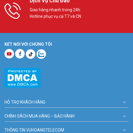
Dịch Vụ Chu Đáo
Giao hàng nhanh trong 24h
Hotline phục vụ cả T7 và CN
KẾT NỐI VỚI CHÚNG TÔI
HỖ TRỢ KHÁCH HÀNG
CHÍNH SÁCH MUA HÀNG – BẢO HÀNH
THÔNG TIN VUHOANGTELECOM