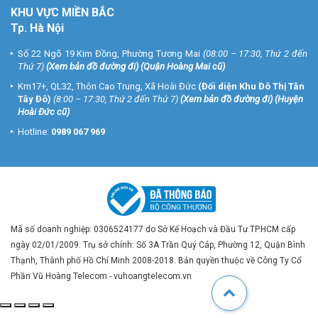
KHU VỰC MIỀN BẮC
Tp. Hà Nội
Số 22 Ngõ 19 Kim Đồng, Phường Tương Mai
(08:00 – 17:30, Thứ 2 đến
Thứ 7)
(
Xem bản đồ đường đi
) (Quận Hoàng Mai cũ)
Km17+, QL32, Thôn Cao Trung, Xã Hoài Đức
(Đối diện Khu Đô Thị Tân
Tây Đô)
(8:00 – 17:30, Thứ 2 đến Thứ 7)
(
Xem bản đồ đường đi
) (Huyện
Hoài Đức cũ)
Hotline:
0989 067 969
Mã số doanh nghiệp: 0306524177 do Sở Kế Hoạch và Đầu Tư TP.HCM cấp
ngày 02/01/2009. Trụ sở chính: Số 3A Trần Quý Cáp, Phường 12, Quận Bình
Thạnh, Thành phố Hồ Chí Minh 2008-2018. Bản quyền thuộc về Công Ty Cổ
Phần Vũ Hoàng Telecom - vuhoangtelecom.vn