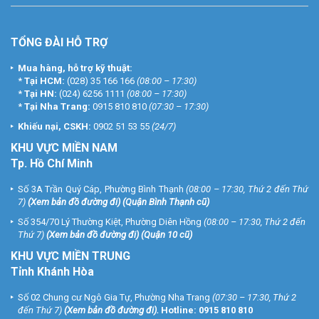
TỔNG ĐÀI HỖ TRỢ
Mua hàng, hỗ trợ kỹ thuật:
*
Tại HCM:
(028) 35 166 166
(08:00 – 17:30)
*
Tại HN:
(024) 6256 1111
(08:00 – 17:30)
*
Tại Nha Trang:
0915 810 810
(07:30 – 17:30)
Khiếu nại, CSKH:
0902 51 53 55
(24/7)
KHU
VỰC MIỀN NAM
Tp. Hồ Chí Minh
Số 3A Trần Quý Cáp, Phường Bình Thạnh
(08:00 – 17:30, Thứ 2 đến Thứ
7)
(
Xem bản đồ đường đi
) (Quận Bình Thạnh cũ)
Số 354/70 Lý Thường Kiệt, Phường Diên Hồng
(08:00 – 17:30, Thứ 2 đến
Thứ 7)
(
Xem bản đồ đường đi
) (Quận 10 cũ)
KHU VỰC MIỀN TRUNG
Tỉnh Khánh Hòa
Số 02 Chung cư Ngô Gia Tự, Phường Nha Trang
(07:30 – 17:30, Thứ 2
đến Thứ 7)
(
Xem bản đồ đường đi
).
Hotline:
0915 810 810