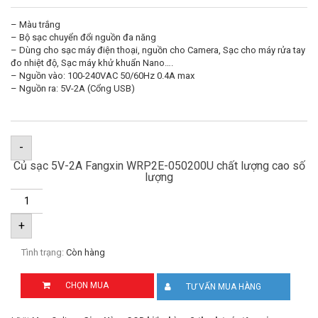
– Màu trắng
– Bộ sạc chuyển đổi nguồn đa năng
– Dùng cho sạc máy điện thoại, nguồn cho Camera, Sạc cho máy rửa tay
đo nhiệt độ, Sạc máy khử khuẩn Nano….
– Nguồn vào: 100-240VAC 50/60Hz 0.4A max
– Nguồn ra: 5V-2A (Cổng USB)
-
Củ sạc 5V-2A Fangxin WRP2E-050200U chất lượng cao số
lượng
+
Tình trạng:
Còn hàng
CHỌN MUA
TƯ VẤN MUA HÀNG