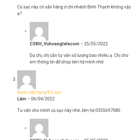
Củ sạc này có sẵn hàng ở chi nhánh Bình Thạnh không vậy
ạ?
Đặt hàng Online ngay củ sạc Fangxin WRP2E-050200U xin vui lòng
liên hệ HOTLINE 1900 9259 để được hỗ trợ nhanh nhất. Tham khảo
thêm thông tin tại
Facebook Vuhoangtelecom
nhé.
CSKH_Vuhoangtelecom
–
25/05/2022
Dạ chị, chị cần tư vấn số lượng bao nhiêu ạ. Chị cho
em thông tin để shop liên hệ mình nhé
Được xếp hạng
5
5 sao
Lâm
–
06/04/2022
Tư vấn cho mình củ sạc này nhé, liên hệ 0355697080