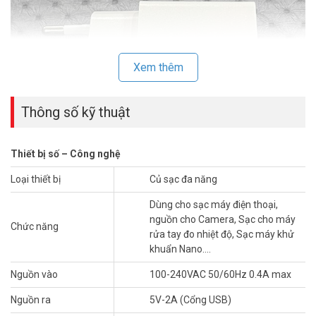
Xem thêm
Thông số kỹ thuật
Thiết bị số – Công nghệ
Được thiết kế siêu nhỏ gọn, tinh tế,
Adapter WRP2E-050200U
giúp
Loại thiết bị
Củ sạc đa năng
bạn có thể mang đến bất cứ nơi đâu. Chất liệu cao cấp cùng màu
Dùng cho sạc máy điện thoại,
trắng nổi bật mang đến sự sang trọng và độ bền bỉ cùng với thời
nguồn cho Camera, Sạc cho máy
gian.
Chức năng
rửa tay đo nhiệt độ, Sạc máy khử
khuẩn Nano….
Nguồn vào
100-240VAC 50/60Hz 0.4A max
Nguồn ra
5V-2A (Cổng USB)