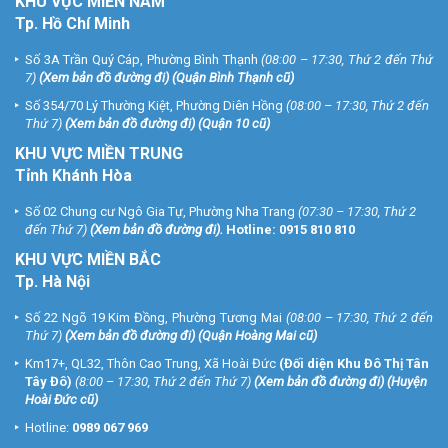
KHU
VỰC MIỀN NAM
Tp. Hồ Chí Minh
Số 3A Trần Quý Cáp, Phường Bình Thạnh
(08:00 – 17:30, Thứ 2 đến Thứ
7)
(
Xem bản đồ đường đi
) (Quận Bình Thạnh cũ)
Số 354/70 Lý Thường Kiệt, Phường Diên Hồng
(08:00 – 17:30, Thứ 2 đến
Thứ 7)
(
Xem bản đồ đường đi
) (Quận 10 cũ)
KHU VỰC MIỀN TRUNG
Tỉnh Khánh Hòa
Số 02 Chung cư Ngô Gia Tự, Phường Nha Trang
(07:30 – 17:30, Thứ 2
đến Thứ 7)
(
Xem bản đồ đường đi
).
Hotline:
0915 810 810
KHU VỰC MIỀN BẮC
Tp. Hà Nội
Số 22 Ngõ 19 Kim Đồng, Phường Tương Mai
(08:00 – 17:30, Thứ 2 đến
Thứ 7)
(
Xem bản đồ đường đi
) (Quận Hoàng Mai cũ)
Km17+, QL32, Thôn Cao Trung, Xã Hoài Đức
(Đối diện Khu Đô Thị Tân
Tây Đô)
(8:00 – 17:30, Thứ 2 đến Thứ 7)
(
Xem bản đồ đường đi
) (Huyện
Hoài Đức cũ)
Hotline:
0989 067 969