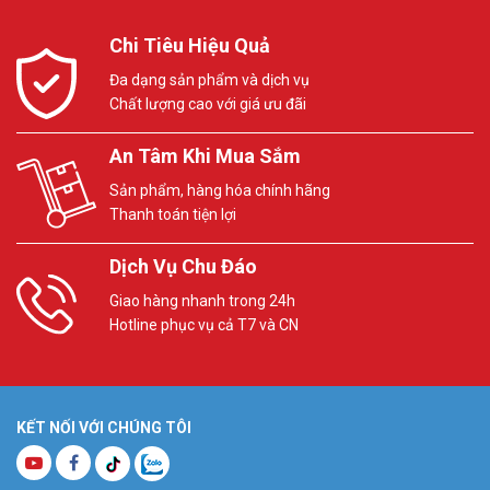
Chi Tiêu Hiệu Quả
Đa dạng sản phẩm và dịch vụ
Chất lượng cao với giá ưu đãi
An Tâm Khi Mua Sắm
Sản phẩm, hàng hóa chính hãng
Thanh toán tiện lợi
Dịch Vụ Chu Đáo
Giao hàng nhanh trong 24h
Hotline phục vụ cả T7 và CN
KẾT NỐI VỚI CHÚNG TÔI