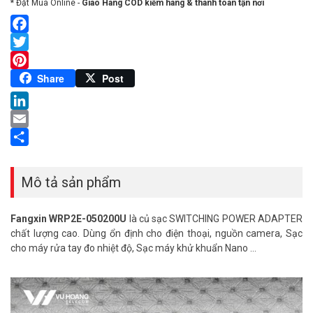
* Đặt Mua Online -
Giao Hàng COD kiểm hàng & thanh toán tận nơi
Facebook
Twitter
Pinterest
Share
Post
LinkedIn
Email
Share
Mô tả sản phẩm
Fangxin WRP2E-050200U
là củ sạc SWITCHING POWER ADAPTER
chất lượng cao. Dùng ổn định cho điện thoại, nguồn camera, Sạc
cho máy rửa tay đo nhiệt độ, Sạc máy khử khuẩn Nano …