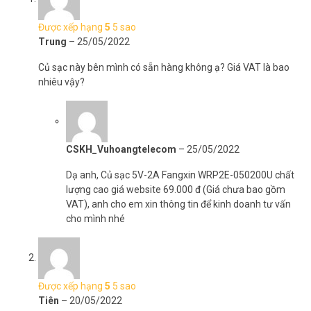
– Bộ sạc chuyển đổi nguồn đa năng
– Dùng cho sạc máy điện thoại, nguồn cho Camera, Sạc cho máy
Được xếp hạng
5
5 sao
rửa tay đo nhiệt độ, Sạc máy khử khuẩn Nano….
Trung
–
25/05/2022
– Nguồn vào: 100-240VAC 50/60Hz 0.4A max
– Nguồn ra: 5V-2A (Cổng USB)
Củ sạc này bên mình có sẵn hàng không ạ? Giá VAT là bao
– Kích thước sản phẩm: 59 * 33 * 23 (mm)
nhiêu vậy?
– Chất liệu: PC Firepro
– Xuất xứ: Trung Quốc
– Bảo hành: 12 tháng
CSKH_Vuhoangtelecom
–
25/05/2022
Dạ anh, Củ sạc 5V-2A Fangxin WRP2E-050200U chất
lượng cao giá website 69.000 đ (Giá chưa bao gồm
VAT), anh cho em xin thông tin để kinh doanh tư vấn
cho mình nhé
Được xếp hạng
5
5 sao
Tiên
–
20/05/2022