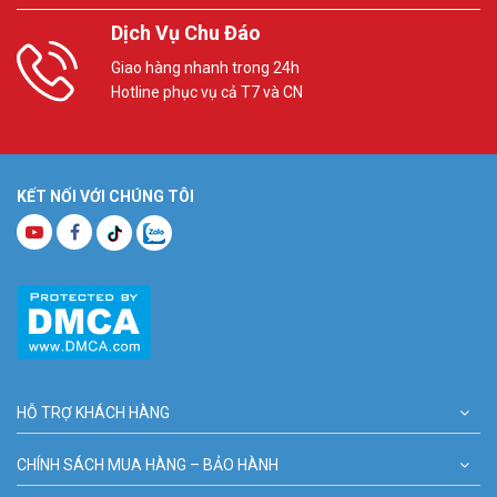
Dịch Vụ Chu Đáo
Giao hàng nhanh trong 24h
Hotline phục vụ cả T7 và CN
KẾT NỐI VỚI CHÚNG TÔI
HỖ TRỢ KHÁCH HÀNG
CHÍNH SÁCH MUA HÀNG – BẢO HÀNH