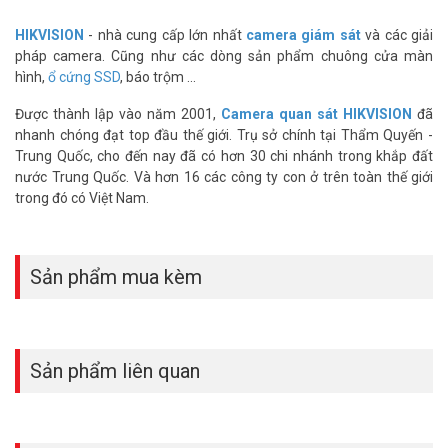
Bạn đang tìm kiếm một giải hữu ích giúp quản lý nhân sự, nhanh
chóng và an toàn. Việc lắp đặt bộ kiểm soát vào ra là phương án tối
HIKVISION
- nhà cung cấp lớn nhất
camera giám sát
và các giải
ưu nhất vừa giúp bạn tiết kiệm chi phí vừa theo dõi được toàn bộ
pháp camera. Cũng như các dòng sản phẩm chuông cửa màn
quá trình làm việc của nhân viên. Vuhoangtelecom với hơn 15 kinh
hình,
ổ cứng SSD
, báo trộm ...
nghiệm chuyên cung cấp các giải pháp camera an ninh, máy chấm
công, khóa cửa thông minh của các hãng sản xuất nổi tiếng trên
Được thành lập vào năm 2001,
Camera quan sát HIKVISION
đã
thế giới tại Việt Nam. Đến với chúng tôi bạn sẽ được trải nghiệm
nhanh chóng đạt top đầu thế giới. Trụ sở chính tại Thẩm Quyến -
những sảm phẩm chính hãng chất lượng 100% cùng với những
Trung Quốc, cho đến nay đã có hơn 30 chi nhánh trong khắp đất
dịch vụ hậu mãi tốt nhất.
nước Trung Quốc. Và hơn 16 các công ty con ở trên toàn thế giới
trong đó có Việt Nam.
Đặt mua hàng Online ngay Hikvision DS-K1802EK mới nhất, xin vui
lòng liên hệ HOTLINE
1900.9259
để được hỗ trợ tốt nhất. Tham
khảo thêm hình ảnh tại
Facebook Vuhoangtelecom
nhé.
Sản phẩm mua kèm
Sản phẩm liên quan