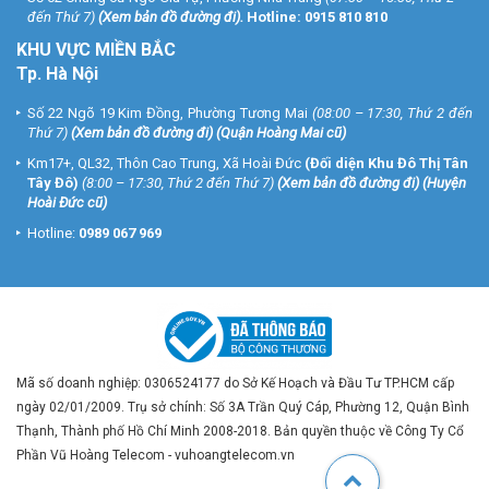
đến Thứ 7)
(
Xem bản đồ đường đi
).
Hotline:
0915 810 810
KHU VỰC MIỀN BẮC
Tp. Hà Nội
Số 22 Ngõ 19 Kim Đồng, Phường Tương Mai
(08:00 – 17:30, Thứ 2 đến
Thứ 7)
(
Xem bản đồ đường đi
) (Quận Hoàng Mai cũ)
Km17+, QL32, Thôn Cao Trung, Xã Hoài Đức
(Đối diện Khu Đô Thị Tân
Tây Đô)
(8:00 – 17:30, Thứ 2 đến Thứ 7)
(
Xem bản đồ đường đi
) (Huyện
Hoài Đức cũ)
Hotline:
0989 067 969
Mã số doanh nghiệp: 0306524177 do Sở Kế Hoạch và Đầu Tư TP.HCM cấp
ngày 02/01/2009. Trụ sở chính: Số 3A Trần Quý Cáp, Phường 12, Quận Bình
Thạnh, Thành phố Hồ Chí Minh 2008-2018. Bản quyền thuộc về Công Ty Cổ
Phần Vũ Hoàng Telecom - vuhoangtelecom.vn