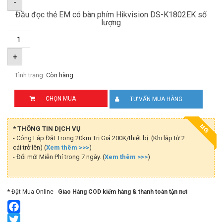
-
Đầu đọc thẻ EM có bàn phím Hikvision DS-K1802EK số
lượng
+
Tình trạng:
Còn hàng
CHỌN MUA
TƯ VẤN MUA HÀNG
MỚI
* THÔNG TIN DỊCH VỤ
- Công Lắp Đặt Trong 20km Trị Giá 200K/thiết bị. (Khi lắp từ 2
cái trở lên) (
Xem thêm >>>
)
- Đổi mới Miễn Phí trong 7 ngày. (
Xem thêm >>>
)
* Đặt Mua Online -
Giao Hàng COD kiểm hàng & thanh toán tận nơi
Facebook