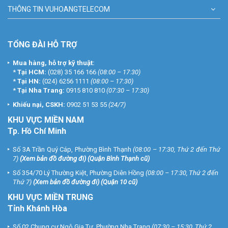
THÔNG TIN VUHOANGTELECOM
TỔNG ĐÀI HỖ TRỢ
Mua hàng, hỗ trợ kỹ thuật:
*
Tại HCM:
(028) 35 166 166
(08:00 – 17:30)
*
Tại HN:
(024) 6256 1111
(08:00 – 17:30)
*
Tại Nha Trang:
0915 810 810
(07:30 – 17:30)
Khiếu nại, CSKH:
0902 51 53 55
(24/7)
KHU
VỰC MIỀN NAM
Tp. Hồ Chí Minh
Số 3A Trần Quý Cáp, Phường Bình Thạnh
(08:00 – 17:30, Thứ 2 đến Thứ
7)
(
Xem bản đồ đường đi
) (Quận Bình Thạnh cũ)
Số 354/70 Lý Thường Kiệt, Phường Diên Hồng
(08:00 – 17:30, Thứ 2 đến
Thứ 7)
(
Xem bản đồ đường đi
) (Quận 10 cũ)
KHU VỰC MIỀN TRUNG
Tỉnh Khánh Hòa
Số 02 Chung cư Ngô Gia Tự, Phường Nha Trang
(07:30 – 15:30, Thứ 2