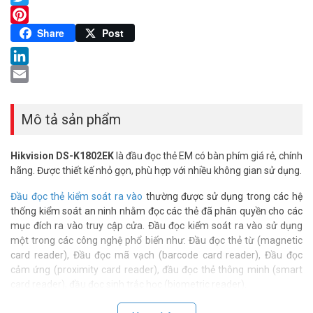
Twitter
Pinterest
Share
Post
LinkedIn
Email
Mô tả sản phẩm
Hikvision DS-K1802EK
là đầu đọc thẻ EM có bàn phím giá rẻ, chính
hãng. Được thiết kế nhỏ gọn, phù hợp với nhiều không gian sử dụng.
Đầu đọc thẻ kiểm soát ra vào
thường được sử dụng trong các hệ
thống kiểm soát an ninh nhằm đọc các thẻ đã phân quyền cho các
mục đích ra vào truy cập cửa. Đầu đọc kiểm soát ra vào sử dụng
một trong các công nghệ phổ biến như: Đầu đọc thẻ từ (magnetic
card reader), Đầu đọc mã vạch (barcode card reader), Đầu đọc
cảm ứng (proximity card reader), đầu đọc thẻ thông minh (smart
card reader), đầu đọc sinh trắc học (biometric reader).
Đầu đọc thẻ Hikvision
có thiết kế nhỏ gọn, phù hợp với nhiều không