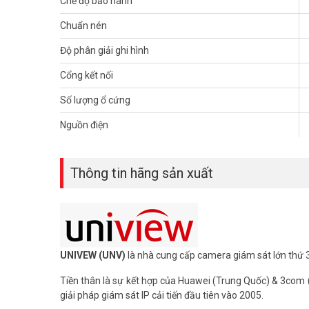
Chế độ bảo hành
– Xuất xứ: Trung Quốc.
– Bảo hành: 24 tháng.
Chuẩn nén
Để cập nhật thông tin giá đầu ghi hình UNV mới nhất, quý
Độ phân giải ghi hình
Tham khảo các kênh thông tin khác:
Cổng kết nối
– Facebook:
https://www.facebook.com/vuhoangteleco
– Youtube:
https://www.youtube.com/c/VuhoangTVChan
Số lượng ổ cứng
– Website:
https://vuhoangtelecom.vn/
Nguồn điện
Thông tin hãng sản xuất
UNIVEW (UNV)
là nhà cung cấp camera giám sát lớn thứ 3
Tiền thân là sự kết hợp của Huawei (Trung Quốc) & 3com (Mỹ
giải pháp giám sát IP cải tiến đầu tiên vào 2005.