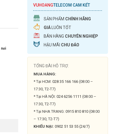
VUHOANG
TELECOM CAM KẾT
SẢN PHẨM
CHÍNH HÃNG
GIÁ
LUÔN TỐT
BÁN HÀNG
CHUYÊN NGHIỆP
HẬU MÃI
CHU ĐÁO
 nơi
TỔNG ĐÀI HỖ TRỢ:
MUA HÀNG:
* Tại HCM:
028 35 166 166
(08:00 –
17:30, T2-T7)
* Tại HÀ NỘI:
024 6256 1111
(08:00 –
17:30, T2-T7)
* Tại NHA TRANG:
0915 810 810
(08:00
– 17:30, T2-T7)
KHIẾU NẠI:
0902 51 53 55 (24/7)