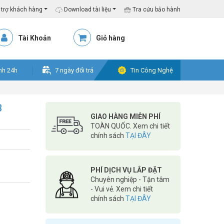
trợ khách hàng
Download tài liệu
Tra cứu bảo hành
Tài Khoản
Giỏ hàng
nh 24h
7 ngày đổi trả
Tin Công Nghệ
B
GIAO HÀNG MIỄN PHÍ
TOÀN QUỐC. Xem chi tiết
chính sách
TẠI ĐÂY
PHÍ DỊCH VỤ LẮP ĐẶT
Chuyên nghiệp - Tận tâm
- Vui vẻ. Xem chi tiết
chính sách
TẠI ĐÂY