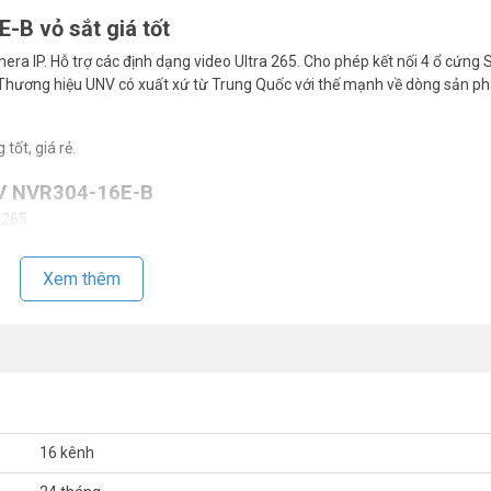
-B vỏ sắt giá tốt
ra IP. Hỗ trợ các định dạng video Ultra 265. Cho phép kết nối 4 ổ cứng
Thương hiệu UNV có xuất xứ từ Trung Quốc với thế mạnh về dòng sản ph
tốt, giá rẻ.
NV NVR304-16E-B
a265.
HDMI với độ phân giải 4K.
Xem thêm
ị 4K (3840×2160). 2 cổng USB2.0, 1 cổng USB 3.0.
và nguồn.
huẩn H.265.
MP/ 1080p/960p/720p/D1/2CIF/CIF.
ào, ra.
16 kênh