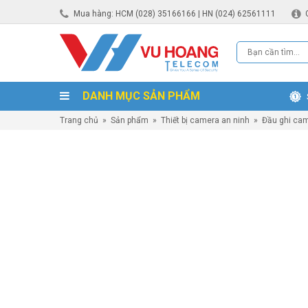
Mua hàng: HCM (028) 35166166 | HN (024) 62561111
DANH MỤC SẢN PHẨM
Trang chủ
»
Sản phẩm
»
Thiết bị camera an ninh
»
Đầu ghi ca