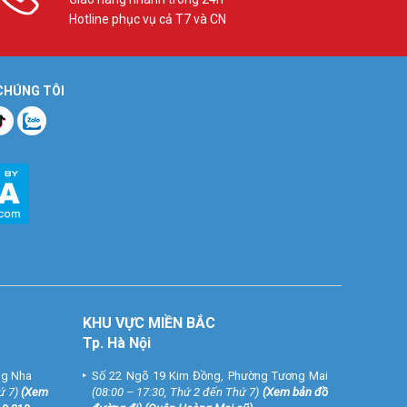
Hotline phục vụ cả T7 và CN
 CHÚNG TÔI
KHU VỰC MIỀN BẮC
Tp. Hà Nội
ng Nha
Số 22 Ngõ 19 Kim Đồng, Phường Tương Mai
ứ 7)
(
Xem
(08:00 – 17:30, Thứ 2 đến Thứ 7)
(
Xem bản đồ