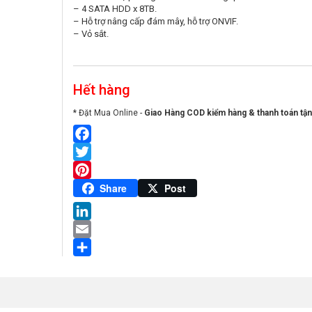
– 4 SATA HDD x 8TB.
– Hỗ trợ nâng cấp đám mây, hỗ trợ ONVIF.
– Vỏ sắt.
Hết hàng
* Đặt Mua Online -
Giao Hàng COD kiểm hàng & thanh toán tận
Facebook
Twitter
Pinterest
Share
Post
LinkedIn
Email
Share