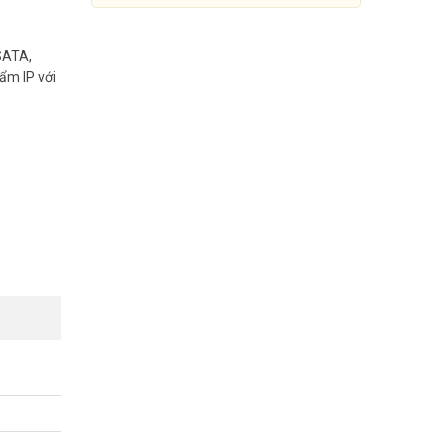
 SATA,
ẩm IP với
Đầu ghi IP 16 kênh UNV
NVR304-16E-B
Đang cập nhật giá
Mua Ngay