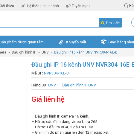
Hỗ 
Giới thiệu
Hệ thống chi nhánh
Tuyển dụng
Tìm kiếm
Sản phẩm được quan tâm
Khuyến mãi
Giao hàng nha
mera
»
Đầu ghi hình IP
»
UNV
»
Đầu ghi IP 16 kênh UNV NVR304-16E-B
Đầu ghi IP 16 kênh UNV NVR304-16E-
Mã SP:
NVR304-16E-B
Hãng SX:
UNV
Đầu ghi hình IP UNV
Giá liên hệ
– Đầu ghi hình IP camera 16 kênh.
– Hỗ trợ các định dạng video Ultra 265.
– Hỗ trợ 1 đầu ra VGA, 2 đầu ra HDMI.
– Ghi hình độ phân giải lên đến 12 megapixel.