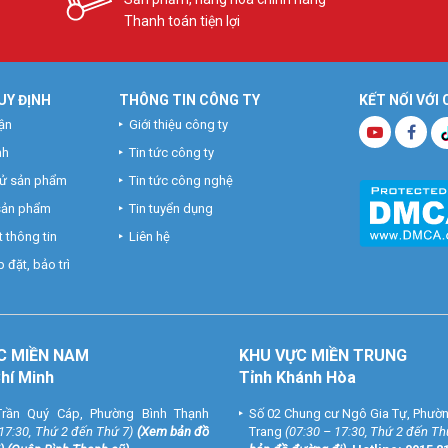
Thanh toán tiện lợi
UY ĐỊNH
THÔNG TIN CÔNG TY
KẾT NỐI VỚI
ận
Giới thiệu công ty
nh
Tin tức công ty
hử sản phẩm
Tin tức công nghệ
 sản phẩm
Tin tuyển dụng
 thông tin
Liên hệ
 đặt, bảo trì
C MIỀN NAM
KHU VỰC MIỀN TRUNG
Chí Minh
Tỉnh Khánh Hòa
rần Quý Cáp, Phường Bình Thạnh
Số 02 Chung cư Ngô Gia Tự, Phườ
 17:30, Thứ 2 đến Thứ 7)
(
Xem bản đồ
Trang
(07:30 – 17:30, Thứ 2 đến Th