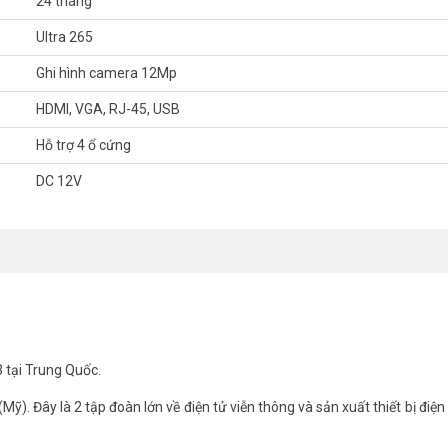
24 tháng
Ultra 265
 khách hàng vui lòng liên hệ HOTLINE 1900 9259 để được hỗ trợ tốt nhất.
Ghi hình camera 12Mp
HDMI, VGA, RJ-45, USB
m/
nel
Hỗ trợ 4 ổ cứng
DC 12V
 tại Trung Quốc.
). Đây là 2 tập đoàn lớn về điện tử viễn thông và sản xuất thiết bị điện 