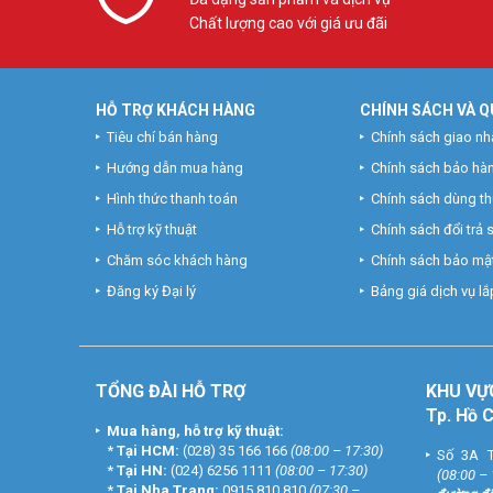
Chất lượng cao với giá ưu đãi
HỖ TRỢ KHÁCH HÀNG
CHÍNH SÁCH VÀ Q
Tiêu chí bán hàng
Chính sách giao nh
Hướng dẫn mua hàng
Chính sách bảo hà
Hình thức thanh toán
Chính sách dùng t
Hỗ trợ kỹ thuật
Chính sách đổi trả
Chăm sóc khách hàng
Chính sách bảo mật
Đăng ký Đại lý
Bảng giá dịch vụ lắp
TỔNG ĐÀI HỖ TRỢ
KHU
VỰ
Tp. Hồ 
Mua hàng, hỗ trợ kỹ thuật:
*
Tại HCM:
(028) 35 166 166
(08:00 – 17:30)
Số 3A T
*
Tại HN:
(024) 6256 1111
(08:00 – 17:30)
(08:00 –
*
Tại Nha Trang:
0915 810 810
(07:30 –