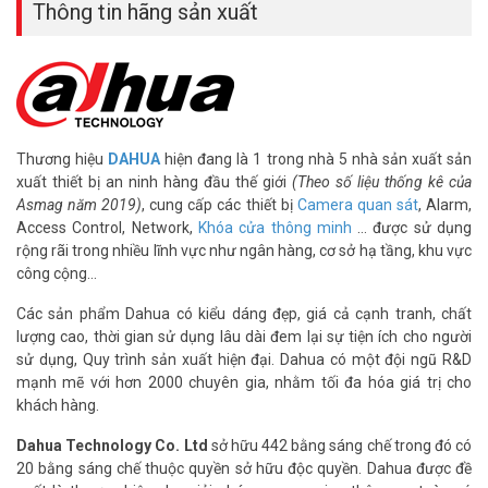
Thông tin hãng sản xuất
– Điện áp DC12V
– Công suất 7W
– Kích thước Φ106mm×93.7mm
– Trọng lượng 0.58KG
– Xuất xứ: Trung Quốc
– Bảo hành 24 tháng
– Địa chỉ bán sản phẩm: tại 4 chi nhánh Vuhoangtelecom TpHCM &
Thương hiệu
DAHUA
hiện đang là 1 trong nhà 5 nhà sản xuất sản
Hà Nội
xuất thiết bị an ninh hàng đầu thế giới
(Theo số liệu thống kê của
Asmag năm 2019)
, cung cấp các thiết bị
Camera quan sát
, Alarm,
Video hướng dẫn cách ghi âm trên camera HDCVI Dahua tích
Access Control, Network,
Khóa cửa thông minh
… được sử dụng
hợp Mic
rộng rãi trong nhiều lĩnh vực như ngân hàng, cơ sở hạ tầng, khu vực
công cộng…
Các sản phẩm Dahua có kiểu dáng đẹp, giá cả cạnh tranh, chất
lượng cao, thời gian sử dụng lâu dài đem lại sự tiện ích cho người
sử dụng, Quy trình sản xuất hiện đại. Dahua có một đội ngũ R&D
mạnh mẽ với hơn 2000 chuyên gia, nhằm tối đa hóa giá trị cho
khách hàng.
Dahua Technology Co. Ltd
sở hữu 442 bằng sáng chế trong đó có
20 bằng sáng chế thuộc quyền sở hữu độc quyền. Dahua được đề