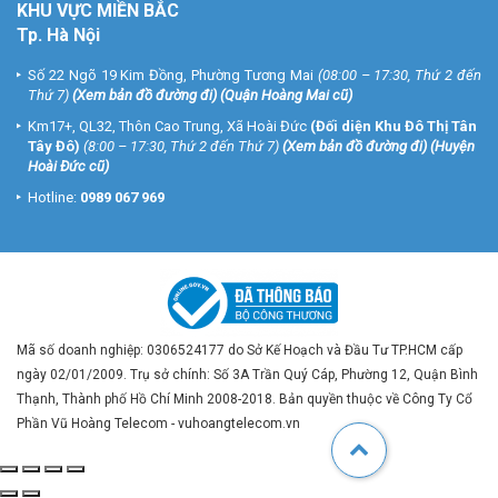
KHU VỰC MIỀN BẮC
Tp. Hà Nội
Số 22 Ngõ 19 Kim Đồng, Phường Tương Mai
(08:00 – 17:30, Thứ 2 đến
Thứ 7)
(
Xem bản đồ đường đi
) (Quận Hoàng Mai cũ)
Km17+, QL32, Thôn Cao Trung, Xã Hoài Đức
(Đối diện Khu Đô Thị Tân
Tây Đô)
(8:00 – 17:30, Thứ 2 đến Thứ 7)
(
Xem bản đồ đường đi
) (Huyện
Hoài Đức cũ)
Hotline:
0989 067 969
Mã số doanh nghiệp: 0306524177 do Sở Kế Hoạch và Đầu Tư TP.HCM cấp
ngày 02/01/2009. Trụ sở chính: Số 3A Trần Quý Cáp, Phường 12, Quận Bình
Thạnh, Thành phố Hồ Chí Minh 2008-2018. Bản quyền thuộc về Công Ty Cổ
Phần Vũ Hoàng Telecom - vuhoangtelecom.vn