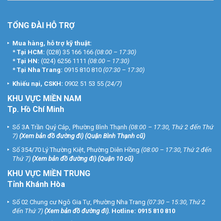
TỔNG ĐÀI HỖ TRỢ
Mua hàng, hỗ trợ kỹ thuật:
*
Tại HCM:
(028) 35 166 166
(08:00 – 17:30)
*
Tại HN:
(024) 6256 1111
(08:00 – 17:30)
*
Tại Nha Trang:
0915 810 810
(07:30 – 17:30)
Khiếu nại, CSKH:
0902 51 53 55
(24/7)
KHU
VỰC MIỀN NAM
Tp. Hồ Chí Minh
Số 3A Trần Quý Cáp, Phường Bình Thạnh
(08:00 – 17:30, Thứ 2 đến Thứ
7)
(
Xem bản đồ đường đi
) (Quận Bình Thạnh cũ)
Số 354/70 Lý Thường Kiệt, Phường Diên Hồng
(08:00 – 17:30, Thứ 2 đến
Thứ 7)
(
Xem bản đồ đường đi
) (Quận 10 cũ)
KHU VỰC MIỀN TRUNG
Tỉnh Khánh Hòa
Số 02 Chung cư Ngô Gia Tự, Phường Nha Trang
(07:30 – 15:30, Thứ 2
đến Thứ 7)
(
Xem bản đồ đường đi
).
Hotline:
0915 810 810