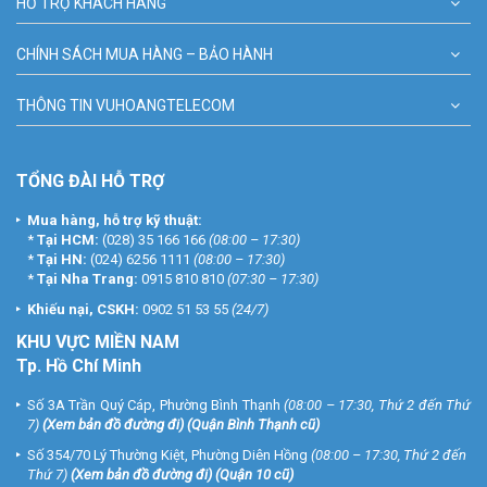
HỖ TRỢ KHÁCH HÀNG
CHÍNH SÁCH MUA HÀNG – BẢO HÀNH
THÔNG TIN VUHOANGTELECOM
TỔNG ĐÀI HỖ TRỢ
Mua hàng, hỗ trợ kỹ thuật:
*
Tại HCM:
(028) 35 166 166
(08:00 – 17:30)
*
Tại HN:
(024) 6256 1111
(08:00 – 17:30)
*
Tại Nha Trang:
0915 810 810
(07:30 – 17:30)
Khiếu nại, CSKH:
0902 51 53 55
(24/7)
KHU
VỰC MIỀN NAM
Tp. Hồ Chí Minh
Số 3A Trần Quý Cáp, Phường Bình Thạnh
(08:00 – 17:30, Thứ 2 đến Thứ
7)
(
Xem bản đồ đường đi
) (Quận Bình Thạnh cũ)
Số 354/70 Lý Thường Kiệt, Phường Diên Hồng
(08:00 – 17:30, Thứ 2 đến
Thứ 7)
(
Xem bản đồ đường đi
) (Quận 10 cũ)