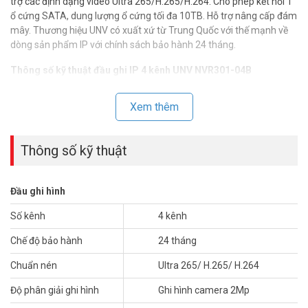
trợ các định dạng video Ultra 265/H.265/H.264. Cho phép kết nối 1
ổ cứng SATA, dung lượng ổ cứng tối đa 10TB. Hỗ trợ nâng cấp đám
mây. Thương hiệu UNV có xuất xứ từ Trung Quốc với thế mạnh về
dòng sản phẩm IP với chính sách bảo hành 24 tháng.
Thông số kỹ thuật đầu ghi IP 4 kênh UNV NVR301-04B
– Hỗ trợ các định dạng video Ultra 265/H.265/H.264.
– 4 kênh đầu vào.
Xem thêm
– Hỗ trợ Camera IP của bên thứ ba với chuẩn ONVIF: Profile S,
Profile G, Profile C, Profile Q, Profile A, Profile T
– Hỗ trợ 1 kênh HDMI, 1 kên VGA.
Thông số kỹ thuật
– Kết xuất đồng thời HDMI và VGA.
– Ghi hình độ phân giải lên đến 2 megapixel.
– 1 SATA HDD lên đến 10TB.
Đầu ghi hình
– Hỗ trợ nâng cấp đám mây.
– Chất liệu: vỏ sắt.
Số kênh
4 kênh
– Xuất xứ: Trung Quốc.
Chế độ bảo hành
24 tháng
– Bảo hành: 24 tháng.
Chuẩn nén
Ultra 265/ H.265/ H.264
Để cập nhật thông tin giá đầu ghi hình UNV mới nhất, quý khách
hàng vui lòng liên hệ HOTLINE 1900 9259 để được hỗ trợ tốt nhất.
Độ phân giải ghi hình
Ghi hình camera 2Mp