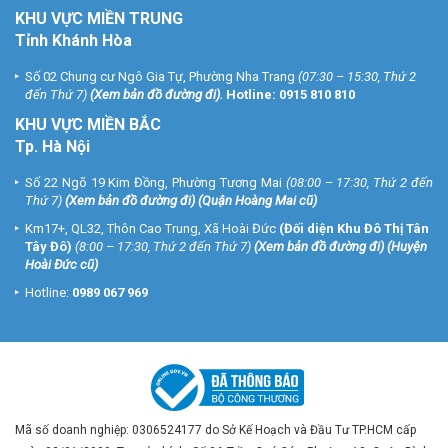
KHU VỰC MIỀN TRUNG
Tỉnh Khánh Hòa
Số 02 Chung cư Ngô Gia Tự, Phường Nha Trang
(07:30 – 15:30, Thứ 2
đến Thứ 7)
(
Xem bản đồ đường đi
).
Hotline:
0915 810 810
KHU VỰC MIỀN BẮC
Tp. Hà Nội
Số 22 Ngõ 19 Kim Đồng, Phường Tương Mai
(08:00 – 17:30, Thứ 2 đến
Thứ 7)
(
Xem bản đồ đường đi
) (Quận Hoàng Mai cũ)
Km17+, QL32, Thôn Cao Trung, Xã Hoài Đức
(Đối diện Khu Đô Thị Tân
Tây Đô)
(8:00 – 17:30, Thứ 2 đến Thứ 7)
(
Xem bản đồ đường đi
) (Huyện
Hoài Đức cũ)
Hotline:
0989 067 969
Mã số doanh nghiệp: 0306524177 do Sở Kế Hoạch và Đầu Tư TP.HCM cấp