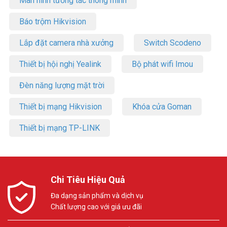
Màn hình tương tác thông minh
Báo trộm Hikvision
Lắp đặt camera nhà xưởng
Switch Scodeno
Thiết bị hội nghị Yealink
Bộ phát wifi Imou
Đèn năng lượng mặt trời
Thiết bị mạng Hikvision
Khóa cửa Goman
Thiết bị mạng TP-LINK
Chi Tiêu Hiệu Quả
Đa dạng sản phẩm và dịch vụ
Chất lượng cao với giá ưu đãi