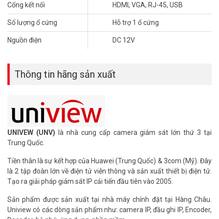
Tham khảo các kênh thông tin khác:
Cổng kết nối
HDMI, VGA, RJ-45, USB
– Facebook:
https://www.facebook.com/vuhoangtelecom/
– Youtube:
https://www.youtube.com/c/VuhoangTVChannel
Số lượng ổ cứng
Hỗ trợ 1 ổ cứng
– Website:
https://vuhoangtelecom.vn/
Nguồn điện
DC 12V
Thông tin hãng sản xuất
UNIVEW (UNV)
là nhà cung cấp camera giám sát lớn thứ 3 tại
Trung Quốc.
Tiền thân là sự kết hợp của Huawei (Trung Quốc) & 3com (Mỹ). Đây
là 2 tập đoàn lớn về điện tử viễn thông và sản xuất thiết bị điện tử.
Tạo ra giải pháp giám sát IP cải tiến đầu tiên vào 2005.
Sản phẩm được sản xuất tại nhà máy chính đặt tại Hàng Châu.
Uniview có các dòng sản phẩm như: camera IP, đầu ghi IP, Encoder,