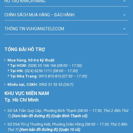
HỖ TRỢ KHÁCH HÀNG
CHÍNH SÁCH MUA HÀNG – BẢO HÀNH
THÔNG TIN VUHOANGTELECOM
TỔNG ĐÀI HỖ TRỢ
Mua hàng, hỗ trợ kỹ thuật:
*
Tại HCM:
(028) 35 166 166
(08:00 – 17:30)
*
Tại HN:
(024) 6256 1111
(08:00 – 17:30)
*
Tại Nha Trang:
0915 810 810
(07:30 – 17:30)
Khiếu nại, CSKH:
0902 51 53 55
(24/7)
KHU
VỰC MIỀN NAM
Tp. Hồ Chí Minh
Số 3A Trần Quý Cáp, Phường Bình Thạnh
(08:00 – 17:30, Thứ 2 đến Thứ
7)
(
Xem bản đồ đường đi
) (Quận Bình Thạnh cũ)
Số 354/70 Lý Thường Kiệt, Phường Diên Hồng
(08:00 – 17:30, Thứ 2 đến
Thứ 7)
(
Xem bản đồ đường đi
) (Quận 10 cũ)