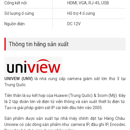
– Hỗ trợ xem đồng thời 128 người dùng.
Cổng kết nối
HDMI, VGA, RJ-45, USB
– Miễn phí 1 host chính hãng trọn đời sản phẩm.
Số lượng ổ cứng
Hỗ trợ 4 ổ cứng
– Chất liệu: vỏ sắt.
– Xuất xứ: Trung Quốc.
Nguồn điện
DC 12V
– Bảo hành: 24 tháng.
Để cập nhật thông tin giá đầu ghi hình UNV mới nhất, quý khách
hàng vui lòng liên hệ HOTLINE 1900 9259 để được hỗ trợ tốt nhất.
Thông tin hãng sản xuất
Tham khảo các kênh thông tin khác:
– Facebook:
https://www.facebook.com/vuhoangtelecom/
– Youtube:
https://www.youtube.com/c/VuhoangTVChannel
– Website:
https://vuhoangtelecom.vn/
UNIVEW (UNV)
là nhà cung cấp camera giám sát lớn thứ 3 tại
Trung Quốc.
Tiền thân là sự kết hợp của Huawei (Trung Quốc) & 3com (Mỹ). Đây
là 2 tập đoàn lớn về điện tử viễn thông và sản xuất thiết bị điện tử.
Tạo ra giải pháp giám sát IP cải tiến đầu tiên vào 2005.
Sản phẩm được sản xuất tại nhà máy chính đặt tại Hàng Châu.
Uniview có các dòng sản phẩm như: camera IP, đầu ghi IP, Encoder,