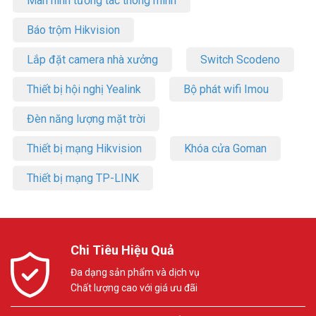
Màn hình tương tác thông minh
Báo trộm Hikvision
Lắp đặt camera nhà xưởng
Switch Scodeno
Thiết bị hội nghị Yealink
Bộ phát wifi Imou
Đèn năng lượng mặt trời
Thiết bị mạng Hikvision
Khóa cửa Goman
Thiết bị mạng TP-LINK
Chi Tiêu Hiệu Quả
Đa dạng sản phẩm và dịch vụ
Chất lượng cao với giá ưu đãi