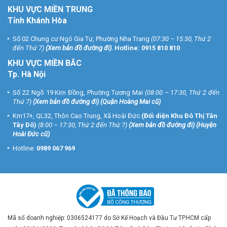
KHU VỰC MIỀN TRUNG
Tỉnh Khánh Hòa
Số 02 Chung cư Ngô Gia Tự, Phường Nha Trang
(07:30 – 15:30, Thứ 2
đến Thứ 7)
(
Xem bản đồ đường đi
).
Hotline:
0915 810 810
KHU VỰC MIỀN BẮC
Tp. Hà Nội
Số 22 Ngõ 19 Kim Đồng, Phường Tương Mai
(08:00 – 17:30, Thứ 2 đến
Thứ 7)
(
Xem bản đồ đường đi
) (Quận Hoàng Mai cũ)
Km17+, QL32, Thôn Cao Trung, Xã Hoài Đức
(Đối diện Khu Đô Thị Tân
Tây Đô)
(8:00 – 17:30, Thứ 2 đến Thứ 7)
(
Xem bản đồ đường đi
) (Huyện
Hoài Đức cũ)
Hotline:
0989 067 969
Mã số doanh nghiệp: 0306524177 do Sở Kế Hoạch và Đầu Tư TP.HCM cấp