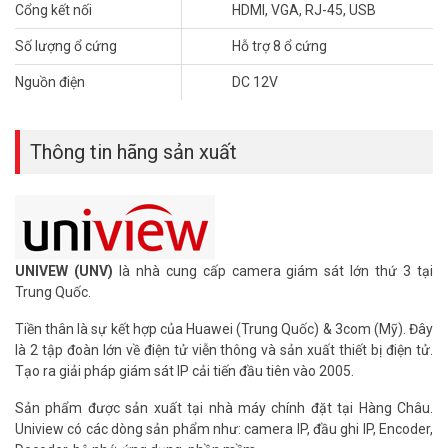
12MP/8MP/6MP/5MP/4MP/3MP/1080p/960p/720p/D1/2CIF/CIF.
Cổng kết nối
HDMI, VGA, RJ-45, USB
– Hỗ trợ 16 cổng vào và 4 cổng ra báo động, 1 cổng audio vào, ra.
Số lượng ổ cứng
Hỗ trợ 8 ổ cứng
– Hỗ trợ xem đồng thời 128 người dùng.
– Chất liệu: vỏ sắt.
Nguồn điện
DC 12V
– Xuất xứ: Trung Quốc.
– Bảo hành: 24 tháng.
Để cập nhật thông tin giá đầu ghi hình UNV mới nhất, quý khách
Thông tin hãng sản xuất
hàng vui lòng liên hệ HOTLINE 1900 9259 để được hỗ trợ tốt nhất.
Tham khảo các kênh thông tin khác:
– Facebook:
https://www.facebook.com/vuhoangtelecom/
– Youtube:
https://www.youtube.com/c/VuhoangTVChannel
– Website:
https://vuhoangtelecom.vn/
UNIVEW (UNV)
là nhà cung cấp camera giám sát lớn thứ 3 tại
Trung Quốc.
Tiền thân là sự kết hợp của Huawei (Trung Quốc) & 3com (Mỹ). Đây
là 2 tập đoàn lớn về điện tử viễn thông và sản xuất thiết bị điện tử.
Tạo ra giải pháp giám sát IP cải tiến đầu tiên vào 2005.
Sản phẩm được sản xuất tại nhà máy chính đặt tại Hàng Châu.
Uniview có các dòng sản phẩm như: camera IP, đầu ghi IP, Encoder,