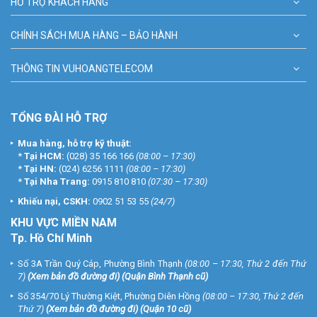
HỖ TRỢ KHÁCH HÀNG
CHÍNH SÁCH MUA HÀNG – BẢO HÀNH
THÔNG TIN VUHOANGTELECOM
TỔNG ĐÀI HỖ TRỢ
Mua hàng, hỗ trợ kỹ thuật:
*
Tại HCM:
(028) 35 166 166
(08:00 – 17:30)
*
Tại HN:
(024) 6256 1111
(08:00 – 17:30)
*
Tại Nha Trang:
0915 810 810
(07:30 – 17:30)
Khiếu nại, CSKH:
0902 51 53 55
(24/7)
KHU
VỰC MIỀN NAM
Tp. Hồ Chí Minh
Số 3A Trần Quý Cáp, Phường Bình Thạnh
(08:00 – 17:30, Thứ 2 đến Thứ
7)
(
Xem bản đồ đường đi
) (Quận Bình Thạnh cũ)
Số 354/70 Lý Thường Kiệt, Phường Diên Hồng
(08:00 – 17:30, Thứ 2 đến
Thứ 7)
(
Xem bản đồ đường đi
) (Quận 10 cũ)