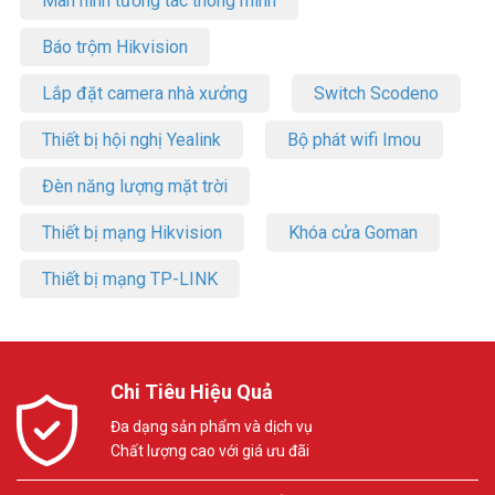
Màn hình tương tác thông minh
Báo trộm Hikvision
Lắp đặt camera nhà xưởng
Switch Scodeno
Thiết bị hội nghị Yealink
Bộ phát wifi Imou
Đèn năng lượng mặt trời
Thiết bị mạng Hikvision
Khóa cửa Goman
Thiết bị mạng TP-LINK
Chi Tiêu Hiệu Quả
Đa dạng sản phẩm và dịch vụ
Chất lượng cao với giá ưu đãi