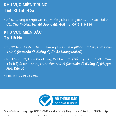
KHU VỰC MIỀN TRUNG
Tỉnh Khánh Hòa
Số 02 Chung cư Ngô Gia Tự, Phường Nha Trang
(07:30 – 15:30, Thứ 2
đến Thứ 7)
(
Xem bản đồ đường đi
).
Hotline:
0915 810 810
KHU VỰC MIỀN BẮC
Tp. Hà Nội
Số 22 Ngõ 19 Kim Đồng, Phường Tương Mai
(08:00 – 17:30, Thứ 2 đến
Thứ 7)
(
Xem bản đồ đường đi
) (Quận Hoàng Mai cũ)
Km17+, QL32, Thôn Cao Trung, Xã Hoài Đức
(Đối diện Khu Đô Thị Tân
Tây Đô)
(8:00 – 17:30, Thứ 2 đến Thứ 7)
(
Xem bản đồ đường đi
) (Huyện
Hoài Đức cũ)
Hotline:
0989 067 969
Mã số doanh nghiệp: 0306524177 do Sở Kế Hoạch và Đầu Tư TP.HCM cấp