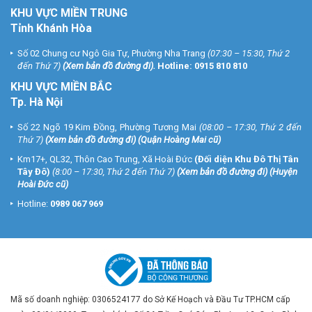
KHU VỰC MIỀN TRUNG
Tỉnh Khánh Hòa
Số 02 Chung cư Ngô Gia Tự, Phường Nha Trang
(07:30 – 15:30, Thứ 2
đến Thứ 7)
(
Xem bản đồ đường đi
).
Hotline:
0915 810 810
KHU VỰC MIỀN BẮC
Tp. Hà Nội
Số 22 Ngõ 19 Kim Đồng, Phường Tương Mai
(08:00 – 17:30, Thứ 2 đến
Thứ 7)
(
Xem bản đồ đường đi
) (Quận Hoàng Mai cũ)
Km17+, QL32, Thôn Cao Trung, Xã Hoài Đức
(Đối diện Khu Đô Thị Tân
Tây Đô)
(8:00 – 17:30, Thứ 2 đến Thứ 7)
(
Xem bản đồ đường đi
) (Huyện
Hoài Đức cũ)
Hotline:
0989 067 969
Mã số doanh nghiệp: 0306524177 do Sở Kế Hoạch và Đầu Tư TP.HCM cấp