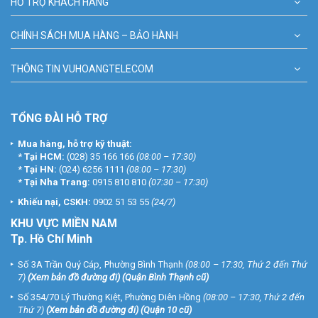
HỖ TRỢ KHÁCH HÀNG
CHÍNH SÁCH MUA HÀNG – BẢO HÀNH
THÔNG TIN VUHOANGTELECOM
TỔNG ĐÀI HỖ TRỢ
Mua hàng, hỗ trợ kỹ thuật:
*
Tại HCM:
(028) 35 166 166
(08:00 – 17:30)
*
Tại HN:
(024) 6256 1111
(08:00 – 17:30)
*
Tại Nha Trang:
0915 810 810
(07:30 – 17:30)
Khiếu nại, CSKH:
0902 51 53 55
(24/7)
KHU
VỰC MIỀN NAM
Tp. Hồ Chí Minh
Số 3A Trần Quý Cáp, Phường Bình Thạnh
(08:00 – 17:30, Thứ 2 đến Thứ
7)
(
Xem bản đồ đường đi
) (Quận Bình Thạnh cũ)
Số 354/70 Lý Thường Kiệt, Phường Diên Hồng
(08:00 – 17:30, Thứ 2 đến
Thứ 7)
(
Xem bản đồ đường đi
) (Quận 10 cũ)