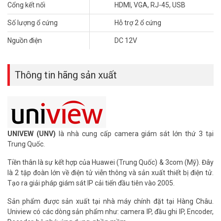
Cổng kết nối
HDMI, VGA, RJ-45, USB
– Chất liệu: vỏ sắt.
– Xuất xứ: Trung Quốc.
Số lượng ổ cứng
Hỗ trợ 2 ổ cứng
– Bảo hành: 24 tháng.
Nguồn điện
DC 12V
Để cập nhật thông tin giá đầu ghi hình UNV mới nhất, quý khách
hàng vui lòng liên hệ HOTLINE 1900 9259 để được hỗ trợ tốt nhất.
Tham khảo các kênh thông tin khác:
Thông tin hãng sản xuất
– Facebook:
https://www.facebook.com/vuhoangtelecom/
– Youtube:
https://www.youtube.com/c/VuhoangTVChannel
– Website:
https://vuhoangtelecom.vn/
UNIVEW (UNV)
là nhà cung cấp camera giám sát lớn thứ 3 tại
Trung Quốc.
Tiền thân là sự kết hợp của Huawei (Trung Quốc) & 3com (Mỹ). Đây
là 2 tập đoàn lớn về điện tử viễn thông và sản xuất thiết bị điện tử.
Tạo ra giải pháp giám sát IP cải tiến đầu tiên vào 2005.
Sản phẩm được sản xuất tại nhà máy chính đặt tại Hàng Châu.
Uniview có các dòng sản phẩm như: camera IP, đầu ghi IP, Encoder,