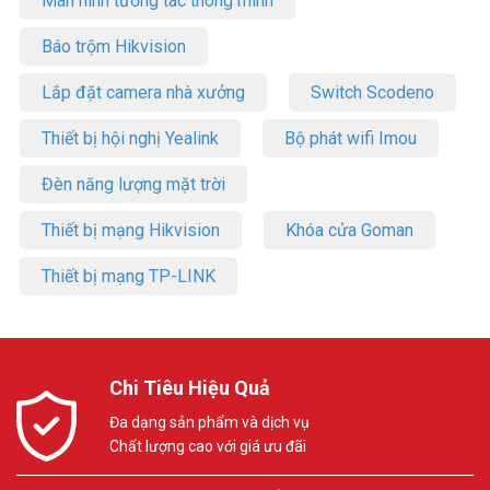
Màn hình tương tác thông minh
Báo trộm Hikvision
Lắp đặt camera nhà xưởng
Switch Scodeno
Thiết bị hội nghị Yealink
Bộ phát wifi Imou
Đèn năng lượng mặt trời
Thiết bị mạng Hikvision
Khóa cửa Goman
Thiết bị mạng TP-LINK
Chi Tiêu Hiệu Quả
Đa dạng sản phẩm và dịch vụ
Chất lượng cao với giá ưu đãi