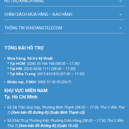
HỖ TRỢ KHÁCH HÀNG
CHÍNH SÁCH MUA HÀNG – BẢO HÀNH
THÔNG TIN VUHOANGTELECOM
TỔNG ĐÀI HỖ TRỢ
Mua hàng, hỗ trợ kỹ thuật:
*
Tại HCM:
(028) 35 166 166
(08:00 – 17:30)
*
Tại HN:
(024) 6256 1111
(08:00 – 17:30)
*
Tại Nha Trang:
0915 810 810
(07:30 – 17:30)
Khiếu nại, CSKH:
0902 51 53 55
(24/7)
KHU
VỰC MIỀN NAM
Tp. Hồ Chí Minh
Số 3A Trần Quý Cáp, Phường Bình Thạnh
(08:00 – 17:30, Thứ 2 đến Thứ
7)
(
Xem bản đồ đường đi
) (Quận Bình Thạnh cũ)
Số 354/70 Lý Thường Kiệt, Phường Diên Hồng
(08:00 – 17:30, Thứ 2 đến
Thứ 7)
(
Xem bản đồ đường đi
) (Quận 10 cũ)