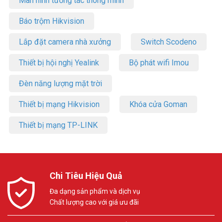
Màn hình tương tác thông minh
Báo trộm Hikvision
Lắp đặt camera nhà xưởng
Switch Scodeno
Thiết bị hội nghị Yealink
Bộ phát wifi Imou
Đèn năng lượng mặt trời
Thiết bị mạng Hikvision
Khóa cửa Goman
Thiết bị mạng TP-LINK
Chi Tiêu Hiệu Quả
Đa dạng sản phẩm và dịch vụ
Chất lượng cao với giá ưu đãi