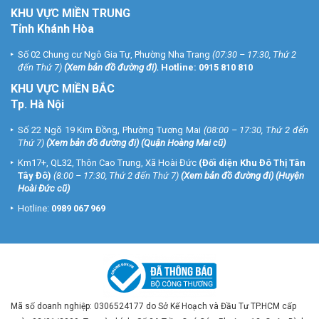
KHU VỰC MIỀN TRUNG
Tỉnh Khánh Hòa
Số 02 Chung cư Ngô Gia Tự, Phường Nha Trang
(07:30 – 17:30, Thứ 2
đến Thứ 7)
(
Xem bản đồ đường đi
).
Hotline:
0915 810 810
KHU VỰC MIỀN BẮC
Tp. Hà Nội
Số 22 Ngõ 19 Kim Đồng, Phường Tương Mai
(08:00 – 17:30, Thứ 2 đến
Thứ 7)
(
Xem bản đồ đường đi
) (Quận Hoàng Mai cũ)
Km17+, QL32, Thôn Cao Trung, Xã Hoài Đức
(Đối diện Khu Đô Thị Tân
Tây Đô)
(8:00 – 17:30, Thứ 2 đến Thứ 7)
(
Xem bản đồ đường đi
) (Huyện
Hoài Đức cũ)
Hotline:
0989 067 969
Mã số doanh nghiệp: 0306524177 do Sở Kế Hoạch và Đầu Tư TP.HCM cấp