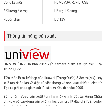
Để cập nhật thông tin giá đầu ghi hình UNV mới nhất, quý khách
Cổng kết nối
HDMI, VGA, RJ-45, USB
hàng vui lòng liên hệ HOTLINE 1900 9259 để được hỗ trợ tốt nhất.
Số lượng ổ cứng
Hỗ trợ 1 ổ cứng
Tham khảo các kênh thông tin khác:
– Facebook:
https://www.facebook.com/vuhoangtelecom/
Nguồn điện
DC 12V
– Youtube:
https://www.youtube.com/c/VuhoangTVChannel
– Website:
https://vuhoangtelecom.vn/
Thông tin hãng sản xuất
UNIVEW (UNV)
là nhà cung cấp camera giám sát lớn thứ 3 tại
Trung Quốc.
Tiền thân là sự kết hợp của Huawei (Trung Quốc) & 3com (Mỹ). Đây
là 2 tập đoàn lớn về điện tử viễn thông và sản xuất thiết bị điện tử.
Tạo ra giải pháp giám sát IP cải tiến đầu tiên vào 2005.
Sản phẩm được sản xuất tại nhà máy chính đặt tại Hàng Châu.
Uniview có các dòng sản phẩm như: camera IP, đầu ghi IP, Encoder,