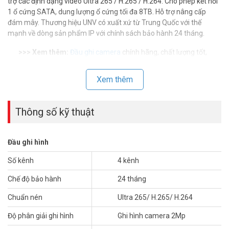
trợ các định dạng video Ultra 265 / H.265 / H.264. Cho phép kết nối
1 ổ cứng SATA, dung lượng ổ cứng tối đa 8TB. Hỗ trợ nâng cấp
đám mây. Thương hiệu UNV có xuất xứ từ Trung Quốc với thế
mạnh về dòng sản phẩm IP với chính sách bảo hành 24 tháng.
>>> Xem thêm:
Đầu ghi camera
chính hãng, chất lượng tốt,
giá rẻ.
Xem thêm
Thông số kỹ thuật đầu ghi IP 4 kênh UNV NVR301-04LB
– Hỗ trợ các định dạng video Ultra 265/ H.265/ H.264.
– 4 kênh đầu vào.
Thông số kỹ thuật
– Hỗ trợ Camera IP của bên thứ ba với chuẩn ONVIF: Profile S,
Profile G, Profile C, Profile Q, Profile A, Profile T
– Hỗ trợ 1 kênh HDMI, 1 kên VGA.
Đầu ghi hình
– Kết xuất đồng thời HDMI và VGA.
– Ghi hình độ phân giải lên đến 2 megapixel.
Số kênh
4 kênh
– 1 SATA HDD lên đến 8TB.
– Hỗ trợ nâng cấp đám mây.
Chế độ bảo hành
24 tháng
– Chất liệu: vỏ nhựa.
Chuẩn nén
Ultra 265/ H.265/ H.264
– Xuất xứ: Trung Quốc.
– Bảo hành: 24 tháng.
Độ phân giải ghi hình
Ghi hình camera 2Mp