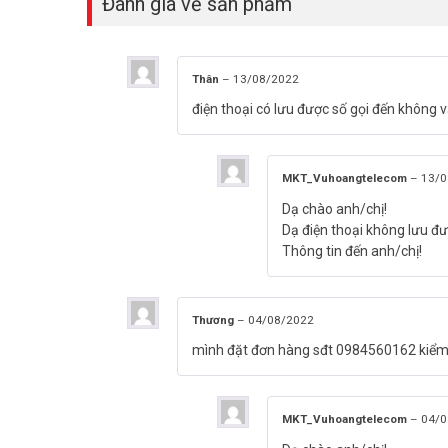
Đánh giá về sản phẩm
Thân
–
13/08/2022
điện thoại có lưu được số gọi đến không 
MKT_Vuhoangtelecom
–
13/0
Dạ chào anh/chị!
Dạ điện thoại không lưu đư
Thông tin đến anh/chị!
Thương
–
04/08/2022
mình đặt đơn hàng sđt 0984560162 kiểm 
MKT_Vuhoangtelecom
–
04/0