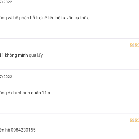
7/2022
g và bộ phận hỗ trợ sẽ liên hệ tư vấn cụ thể ạ
Được
 11 không mình qua lấy
hạn
7/2022
àng ở chi nhánh quận 11 ạ
Được
liên hệ 0984230155
hạn