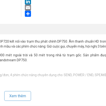
LinkedIn
Email
Share
P720 kết nối vào trạm thu phát chính DP750. Âm thanh chuẩn HD tron
nh mầu và các phím chức năng: Giữ cuộc gọi, chuyển máy, hội nghị 3 bên
300 mét ngoài trời và 50 mét trong nhà từ trạm gốc. Sản phẩm được
Grandstream DP750.
g/đơn, 4 phím chức năng chuyên dụng cho SEND, POWER / END, SPEA
Xem thêm
 dòng cho mỗi thiết bị cầm tay