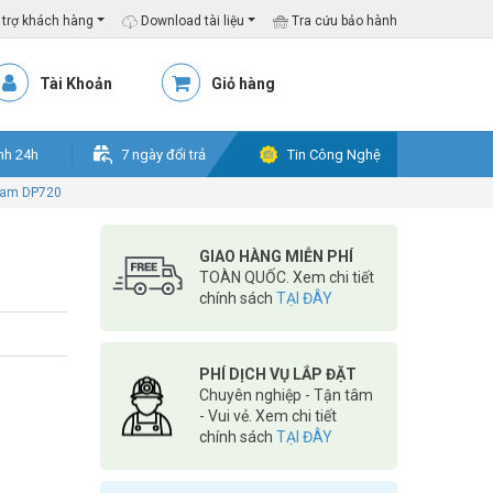
trợ khách hàng
Download tài liệu
Tra cứu bảo hành
Tài Khoản
Giỏ hàng
nh 24h
7 ngày đổi trả
Tin Công Nghệ
ream DP720
GIAO HÀNG MIỄN PHÍ
TOÀN QUỐC. Xem chi tiết
chính sách
TẠI ĐÂY
PHÍ DỊCH VỤ LẮP ĐẶT
Chuyên nghiệp - Tận tâm
- Vui vẻ. Xem chi tiết
chính sách
TẠI ĐÂY