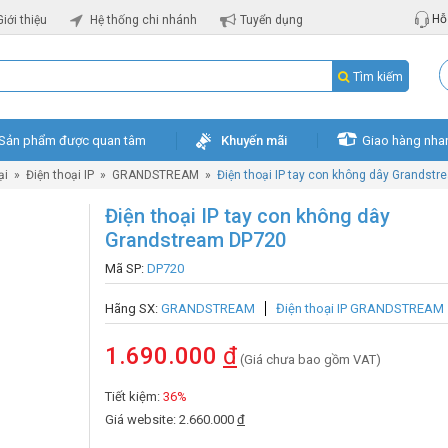
Hỗ 
Giới thiệu
Hệ thống chi nhánh
Tuyển dụng
Tìm kiếm
Sản phẩm được quan tâm
Khuyến mãi
Giao hàng nha
ại
»
Điện thoại IP
»
GRANDSTREAM
»
Điện thoại IP tay con không dây Grandst
Điện thoại IP tay con không dây
Grandstream DP720
Mã SP:
DP720
Hãng SX:
GRANDSTREAM
Điện thoại IP GRANDSTREAM
1.690.000
đ
(Giá chưa bao gồm VAT)
Tiết kiệm:
36%
Giá website: 2.660.000
đ