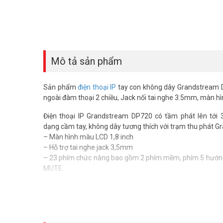
Mô tả sản phẩm
Sản phẩm
điện thoại IP
tay con không dây Grandstream D
ngoài đàm thoại 2 chiều, Jack nối tai nghe 3.5mm, màn hì
Điện thoại IP Grandstream DP720 có tầm phát lên tới 
dạng cầm tay, không dây tương thích với trạm thu phát 
– Màn hình màu LCD 1,8 inch
– Hỗ trợ tai nghe jack 3,5mm
– 23 phím chức năng bao gồm 2 phím mềm, phím 5 hướn
MUTE.
Tính năng điện thoại IP tay con DP720
– Lên đến 10 tài khoản SIP cho mỗi hệ thống và lên đến 10
– HD Audio