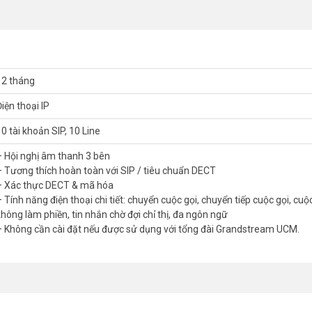
ếp cuộc gọi, cuộc gọi chờ, không làm phiền, tin nhắn chờ đợi chỉ thị, đa ng
dstream UCM.
12 tháng
ông dây Grandstream DP720
iện thoại IP
0 tài khoản SIP, 10 Line
t trong nhà
– Hội nghị âm thanh 3 bên
ọi, nhật ký cuộc gọi, quay số linh hoạt, trả lời tự động
– Tương thích hoàn toàn với SIP / tiêu chuẩn DECT
ài
– Xác thực DECT & mã hóa
uyền thống, Croatia, Cộng hòa Séc, Đan Mạch, Hà Lan, Anh, Estonia,
 Tính năng điện thoại chi tiết: chuyển cuộc gọi, chuyển tiếp cuộc gọi, cuộ
Bản, Hàn Quốc, Na Uy, Ba Lan, Bồ Đào Nha, Romani, Nga, Slovekia, Tâ
không làm phiền, tin nhắn chờ đợi chỉ thị, đa ngôn ngữ
– Không cần cài đặt nếu được sử dụng với tổng đài Grandstream UCM.
ất, xin vui lòng liên hệ HOTLINE
1900.9259
để được hỗ trợ tốt nhất.