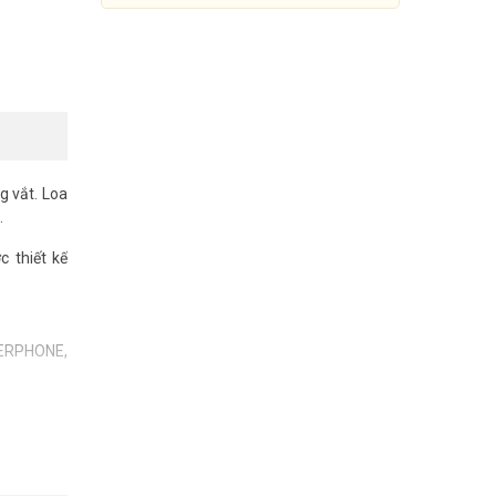
g vắt. Loa
.
 thiết kế
KERPHONE,
Điện thoại IP tay con không
dây Grandstream DP720
1.690.000đ
2.660.000đ
Mua Ngay