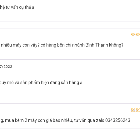
hệ tư vấn cụ thể ạ
Được
ao nhiêu máy con vậy? có hàng bên chi nhánh Bình Thạnh không?
hạn
7/2022
 quy mô và sản phẩm hiện đang sẵn hàng ạ
Được
ông, mua kèm 2 máy con giá bao nhiêu, tư vấn qua zalo 0343256243
hạn