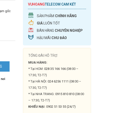
VUHOANG
TELECOM CAM KẾT
trạm gốc
SẢN PHẨM
CHÍNH HÃNG
GIÁ
LUÔN TỐT
BÁN HÀNG
CHUYÊN NGHIỆP
HẬU MÃI
CHU ĐÁO
TỔNG ĐÀI HỖ TRỢ:
MUA HÀNG:
NG
* Tại HCM:
028 35 166 166
(08:00 –
17:30, T2-T7)
am
 nơi
* Tại HÀ NỘI:
024 6256 1111
(08:00 –
17:30, T2-T7)
* Tại NHA TRANG:
0915 810 810
(08:00
– 17:30, T2-T7)
KHIẾU NẠI:
0902 51 53 55 (24/7)