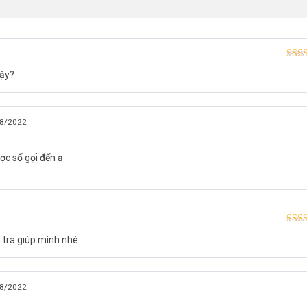
Được
vậy?
hạn
8/2022
ợc số gọi đến ạ
Được
tra giúp mình nhé
hạn
8/2022