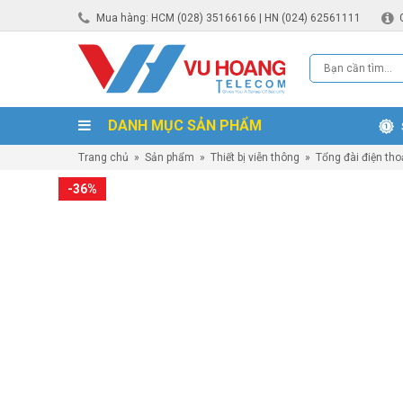
Mua hàng: HCM (028) 35166166 | HN (024) 62561111
DANH MỤC SẢN PHẨM
Trang chủ
»
Sản phẩm
»
Thiết bị viễn thông
»
Tổng đài điện tho
-36%