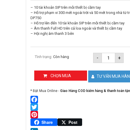
– 10 tài khoản SIP trên mỗi thiết bị cầm tay
– Hỗ trợ phạm vi 300 mét ngoài trời và 50 mét trong nhà từ 
DP750
– Hỗ trợ lên đến 10 tài khoản SIP trên mỗi thiết bị cầm tay
– Âm thanh Full HD trên cả loa ngoài và thiết bị cầm tay
– Hội nghị âm thanh 3 bên
Điện
Tình trạng:
Còn hàng
-
+
thoại
IP
tay
con
CHỌN MUA
TƯ VẤN MUA HÀ
không
dây
Grandstre
* Đặt Mua Online -
Giao Hàng COD kiểm hàng & thanh toán tận
DP720
số
lượng
Facebook
Twitter
Pinterest
Share
Post