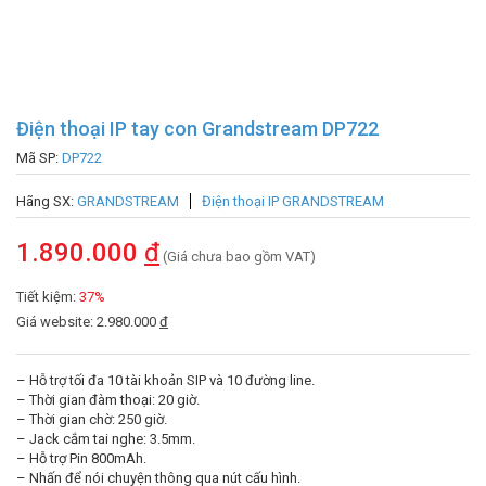
Điện thoại IP tay con Grandstream DP722
Mã SP:
DP722
Hãng SX:
GRANDSTREAM
Điện thoại IP GRANDSTREAM
1.890.000
đ
(Giá chưa bao gồm VAT)
Tiết kiệm:
37%
Giá website: 2.980.000
đ
– Hỗ trợ tối đa 10 tài khoản SIP và 10 đường line.
– Thời gian đàm thoại: 20 giờ.
– Thời gian chờ: 250 giờ.
– Jack cắm tai nghe: 3.5mm.
– Hỗ trợ Pin 800mAh.
– Nhấn để nói chuyện thông qua nút cấu hình.