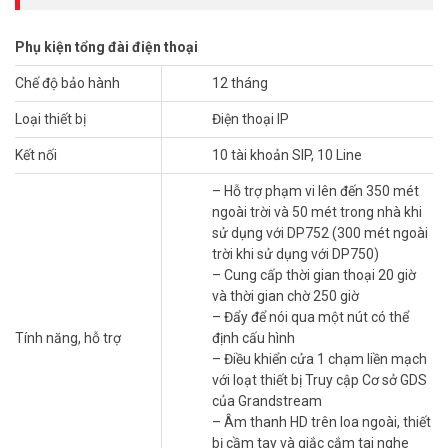
Phụ kiện tổng đài điện thoại
Chế độ bảo hành
12 tháng
Hỗ trợ phạm vi lên tới 350 mét ngoài trời và 50 mét trong nhà khi
Loại thiết bị
Điện thoại IP
được sử dụng với DP752 (300 mét ngoài trời khi được sử dụng với
DP750)
Kết nối
10 tài khoản SIP, 10 Line
Thông số kỹ thuật điện thoại IP Grandstream
– Hỗ trợ phạm vi lên đến 350 mét
DP722
ngoài trời và 50 mét trong nhà khi
sử dụng với DP752 (300 mét ngoài
– Kết nối vào trạm thu phát DP752.
trời khi sử dụng với DP750)
– Màn hình màu hiển thị: 1.8 inch (128×160) color LCD with 2
– Cung cấp thời gian thoại 20 giờ
programmable soft keys.
và thời gian chờ 250 giờ
– Hỗ trợ tối đa 10 tài khoản SIP và 10 đường line trên mỗi thiết bị
– Đẩy để nói qua một nút có thể
cầm tay cũng như tính năng cho phép đàm thoại hội nghị 3 chiều.
Tính năng, hỗ trợ
định cấu hình
– Thời gian đàm thoại: 20 giờ.
– Điều khiển cửa 1 chạm liền mạch
– Thời gian chờ: 250 giờ.
với loạt thiết bị Truy cập Cơ sở GDS
– Jack cắm tai nghe: 3.5mm.
của Grandstream
– Hỗ trợ Pin 800mAh.
– Âm thanh HD trên loa ngoài, thiết
– Nhấn để nói chuyện thông qua nút cấu hình.
bị cầm tay và giắc cắm tai nghe
– Seamless 1-touch door control with Grandstream’s GDS series