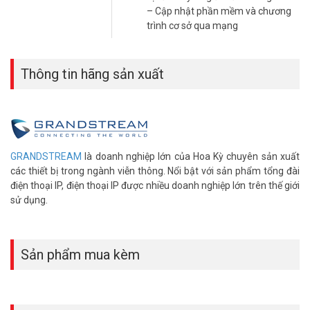
– Cập nhật phần mềm và chương
of Facility Access devices
trình cơ sở qua mạng
– Âm thanh HD trên loa, điện thoại và giắc tai nghe
– Hỗ trợ đổ chuông xoay vòng.
– Sử dụng trong nhà: 30 – 50 mét.
Thông tin hãng sản xuất
– Sử dụng ngoài trời: 250 – 350 mét.
– Danh bạ 300 số.
– Hỗ trợ phạm vi phát tín hiệu ngoài trời lên đến 350 mét và trong
nhà 50 mét khi được sử dụng với DP752 (300 mét ngoài trời khi
được sử dụng với DP750).
– Sản phẩm chính hãng Grandstream của Mỹ.
GRANDSTREAM
là doanh nghiệp lớn của Hoa Kỳ chuyên sản xuất
– Sản xuất tại Trung Quốc.
các thiết bị trong ngành viễn thông. Nổi bật với sản phẩm tổng đài
– Bảo hành: 12 tháng.
điện thoại IP, điện thoại IP được nhiều doanh nghiệp lớn trên thế giới
*** Xem thêm:
Thiết bị viễn thông
|
Tổng đài điện thoại
|
Điện thoại
sử dụng.
IP
Đặt mua Online ngay sản phẩm Grandstream DP722 mới nhất, xin
Sản phẩm mua kèm
vui lòng liên hệ HOTLINE
1900.9259
để được hỗ trợ tốt nhất. Tham
khảo thêm hình ảnh tại
Facebook Vuhoangtelecom
nhé!