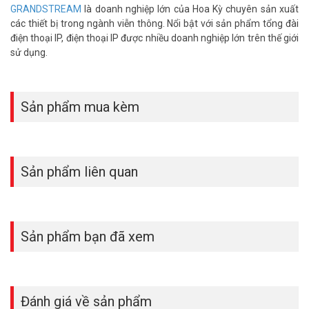
Đặt mua Online ngay sản phẩm Grandstream DP730 mới nhất, xin
GRANDSTREAM
là doanh nghiệp lớn của Hoa Kỳ chuyên sản xuất
vui lòng liên hệ HOTLINE
1900.9259
để được hỗ trợ tốt nhất. Tham
các thiết bị trong ngành viễn thông. Nổi bật với sản phẩm tổng đài
khảo thêm hình ảnh tại
Facebook Vuhoangtelecom
nhé!
điện thoại IP, điện thoại IP được nhiều doanh nghiệp lớn trên thế giới
sử dụng.
Sản phẩm mua kèm
Sản phẩm liên quan
Sản phẩm bạn đã xem
Đánh giá về sản phẩm