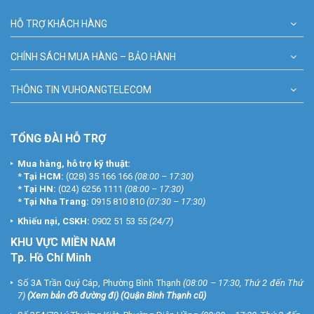
HỖ TRỢ KHÁCH HÀNG
CHÍNH SÁCH MUA HÀNG – BẢO HÀNH
THÔNG TIN VUHOANGTELECOM
TỔNG ĐÀI HỖ TRỢ
Mua hàng, hỗ trợ kỹ thuật:
*
Tại HCM:
(028) 35 166 166
(08:00 – 17:30)
*
Tại HN:
(024) 6256 1111
(08:00 – 17:30)
*
Tại Nha Trang:
0915 810 810
(07:30 – 17:30)
Khiếu nại, CSKH:
0902 51 53 55
(24/7)
KHU
VỰC MIỀN NAM
Tp. Hồ Chí Minh
Số 3A Trần Quý Cáp, Phường Bình Thạnh
(08:00 – 17:30, Thứ 2 đến Thứ
7)
(
Xem bản đồ đường đi
) (Quận Bình Thạnh cũ)