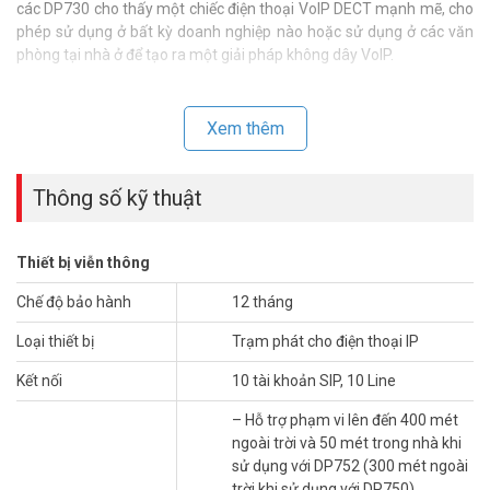
các DP730 cho thấy một chiếc điện thoại VoIP DECT mạnh mẽ, cho
phép sử dụng ở bất kỳ doanh nghiệp nào hoặc sử dụng ở các văn
phòng tại nhà ở để tạo ra một giải pháp không dây VoIP.
Xem thêm
Thông số kỹ thuật
Thiết bị viễn thông
Chế độ bảo hành
12 tháng
Loại thiết bị
Trạm phát cho điện thoại IP
Kết nối
10 tài khoản SIP, 10 Line
Cho phép sử dụng ở bất kỳ doanh nghiệp nào hoặc sử dụng ở các
văn phòng tại nhà ở để tạo ra một giải pháp không dây VoIP.
– Hỗ trợ phạm vi lên đến 400 mét
ngoài trời và 50 mét trong nhà khi
Thông số kỹ thuật điện thoại IP tay con
sử dụng với DP752 (300 mét ngoài
Grandstream DP730
trời khi sử dụng với DP750)