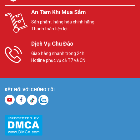
An Tâm Khi Mua Sắm
Sản phẩm, hàng hóa chính hãng
Thanh toán tiện lợi
Dịch Vụ Chu Đáo
Giao hàng nhanh trong 24h
Hotline phục vụ cả T7 và CN
KẾT NỐI VỚI CHÚNG TÔI