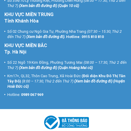
Số 354/70 Lý Thường Kiệt, Phường Diên Hồng
(08:00 – 17:30, Thứ 2 đến
Thứ 7)
(
Xem bản đồ đường đi
) (Quận 10 cũ)
KHU VỰC MIỀN TRUNG
Tỉnh Khánh Hòa
Số 02 Chung cư Ngô Gia Tự, Phường Nha Trang
(07:30 – 15:30, Thứ 2
đến Thứ 7)
(
Xem bản đồ đường đi
).
Hotline:
0915 810 810
KHU VỰC MIỀN BẮC
Tp. Hà Nội
Số 22 Ngõ 19 Kim Đồng, Phường Tương Mai
(08:00 – 17:30, Thứ 2 đến
Thứ 7)
(
Xem bản đồ đường đi
) (Quận Hoàng Mai cũ)
Km17+, QL32, Thôn Cao Trung, Xã Hoài Đức
(Đối diện Khu Đô Thị Tân
Tây Đô)
(8:00 – 17:30, Thứ 2 đến Thứ 7)
(
Xem bản đồ đường đi
) (Huyện
Hoài Đức cũ)
Hotline:
0989 067 969