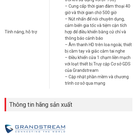
– Kết nối vào trạm thu phát DP752.
– Cung cấp thời gian đàm thoại 40
– Hỗ trợ sử dụng 10 tài khoản SIP, 10 đường line kết nối trên mỗi
giờ và thời gian chờ 500 giờ
thiết bị cầm tay cũng như tính năng cho phép đàm thoại hội nghị 3
– Nút nhấn để nói chuyên dụng,
bên.
cảm biến gia tốc và tiệm cận tích
– Màn hình màu hiểu thị: LCD 2.4 inch (240 x 320) color LCD with 3
Tính năng, hỗ trợ
hợp để điều khiển bằng cử chỉ và
programmable soft keys.
thông báo cảnh báo
– Âm thanh HD cả trên thiết bị cầm tay và loa ngoài.
– Âm thanh HD trên loa ngoài, thiết
– Phạm vi phát tín hiệu ngoài trời lên đến 400 mét và trong nhà 50
bị cầm tay và giắc cắm tai nghe
mét.
– Điều khiển cửa 1 chạm liền mạch
– Seamless 1-touch door control with Grandstream’s GDS series
với loạt thiết bị Truy cập Cơ sở GDS
of Facility Access devices.
của Grandstream
– Thời gian chờ: 250 giờ.
– Cập nhật phần mềm và chương
– Thời gian đàm thoại: 20 giờ.
trình cơ sở qua mạng
– Danh bạ 300 số.
– Hỗ trợ phạm vi phát tín hiệu ngoài trời lên đến 400 mét và trong
nhà 50 mét khi được sử dụng với DP752 (300 mét ngoài trời khi
Thông tin hãng sản xuất
được sử dụng với DP750).
– Sản phẩm chính hãng Grandstream của Mỹ.
– Sản xuất tại Trung Quốc.
– Bảo hành: 12 tháng.