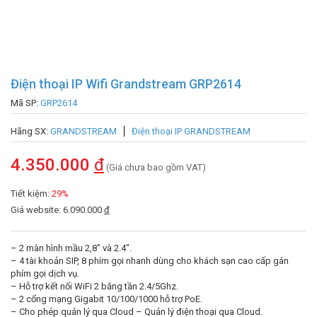
Điện thoại IP Wifi Grandstream GRP2614
Mã SP:
GRP2614
Hãng SX:
GRANDSTREAM
Điện thoại IP GRANDSTREAM
4.350.000
đ
(Giá chưa bao gồm VAT)
Tiết kiệm:
29%
Giá website: 6.090.000
đ
– 2 màn hình mầu 2,8″ và 2.4″.
– 4 tài khoản SIP, 8 phím gọi nhanh dùng cho khách sạn cao cấp gán
phím gọi dịch vụ.
– Hỗ trợ kết nối WiFi 2 băng tần 2.4/5Ghz.
– 2 cổng mạng Gigabit 10/100/1000 hỗ trợ PoE.
– Cho phép quản lý qua Cloud – Quản lý điện thoại qua Cloud.