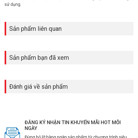
– Facebook:
https://www.facebook.com/vuhoangtelecom/
sử dụng.
– Youtube:
https://www.youtube.com/c/VuhoangTVChannel
– Website:
https://vuhoangtelecom.vn/
Sản phẩm liên quan
Sản phẩm bạn đã xem
Đánh giá về sản phẩm
ĐĂNG KÝ NHẬN TIN KHUYẾN MÃI HOT MỖI
NGÀY
Đừng bỏ lỡ hàng ngàn sản phẩm từ chương trình siêu