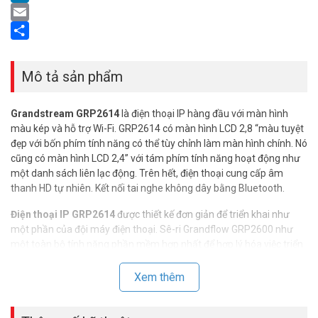
LinkedIn
Email
Share
Mô tả sản phẩm
Grandstream GRP2614
là điện thoại IP hàng đầu với màn hình
màu kép và hỗ trợ Wi-Fi. GRP2614 có màn hình LCD 2,8 “màu tuyệt
đẹp với bốn phím tính năng có thể tùy chỉnh làm màn hình chính. Nó
cũng có màn hình LCD 2,4” với tám phím tính năng hoạt động như
một danh sách liên lạc động. Trên hết, điện thoại cung cấp âm
thanh HD tự nhiên. Kết nối tai nghe không dây bằng Bluetooth.
Điện thoại IP GRP2614
được thiết kế đơn giản để triển khai như
một phần của đội máy điện thoại. Sê-ri Grandflow GRP2600 như
một toàn bộ tính năng phần mềm hợp nhất để hợp lý hóa việc triển
khai. GRP2614 hỗ trợ Wi-Fi để bố trí linh hoạt trong văn phòng. Nó
cũng có hai cổng Gigabit Ethernet và hỗ trợ PoE.
Xem thêm
Thông số kỹ thuật điện thoại IP Wifi