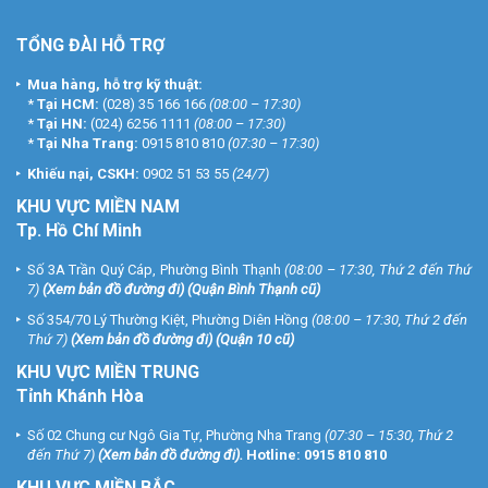
TỔNG ĐÀI HỖ TRỢ
Mua hàng, hỗ trợ kỹ thuật:
*
Tại HCM:
(028) 35 166 166
(08:00 – 17:30)
*
Tại HN:
(024) 6256 1111
(08:00 – 17:30)
*
Tại Nha Trang:
0915 810 810
(07:30 – 17:30)
Khiếu nại, CSKH:
0902 51 53 55
(24/7)
KHU
VỰC MIỀN NAM
Tp. Hồ Chí Minh
Số 3A Trần Quý Cáp, Phường Bình Thạnh
(08:00 – 17:30, Thứ 2 đến Thứ
7)
(
Xem bản đồ đường đi
) (Quận Bình Thạnh cũ)
Số 354/70 Lý Thường Kiệt, Phường Diên Hồng
(08:00 – 17:30, Thứ 2 đến
Thứ 7)
(
Xem bản đồ đường đi
) (Quận 10 cũ)
KHU VỰC MIỀN TRUNG
Tỉnh Khánh Hòa
Số 02 Chung cư Ngô Gia Tự, Phường Nha Trang
(07:30 – 15:30, Thứ 2
đến Thứ 7)
(
Xem bản đồ đường đi
).
Hotline:
0915 810 810
KHU VỰC MIỀN BẮC