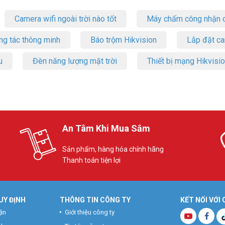
Camera wifi ngoài trời nào tốt
Máy chấm công nhận d
ng tác thông minh
Báo trộm Hikvision
Lắp đặt c
u
Đèn năng lượng mặt trời
Thiết bị mạng Hikvisi
An Tâm Khi Mua Sắm
Sản phẩm, hàng hóa chính hãng
Thanh toán tiện lợi
UY ĐỊNH
THÔNG TIN CÔNG TY
KẾT NỐI VỚI
ận
Giới thiệu công ty