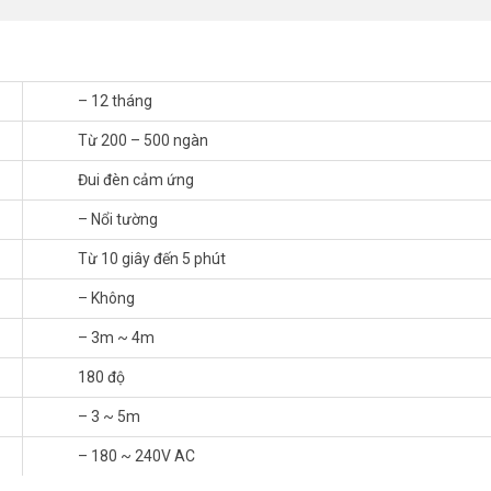
2000lux). RSE27 điều chỉnh được bán kính cảm ứng 3-5m. Khi trời sáng 
– 12 tháng
c)
Từ 200 – 500 ngàn
Đui đèn cảm ứng
– Nổi tường
Từ 10 giây đến 5 phút
iá rẻ
– Không
g vòng 7 ngày kể từ ngày mua nếu do lỗi kỹ thuật với điều kiện hàng c
– 3m ~ 4m
t sai và sử dụng sai hướng dẫn sử dụng.
180 độ
– 3 ~ 5m
– 180 ~ 240V AC