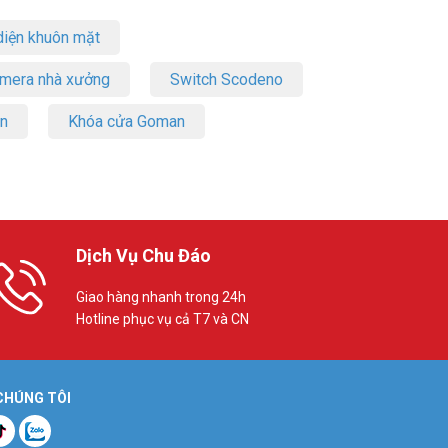
iện khuôn mặt
amera nhà xưởng
Switch Scodeno
on
Khóa cửa Goman
Dịch Vụ Chu Đáo
Giao hàng nhanh trong 24h
Hotline phục vụ cả T7 và CN
 CHÚNG TÔI