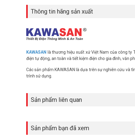
– Các trường hợp do thiên tai, hỏa hoạn không được bảo 
Thông tin hãng sản xuất
– Sử dụng ở môi trường bụi ẩm, hóa chất gây rỉ sét làm 
Để cập nhật thông tin giá thiết bị điện thông minh Kawa mơ
khảo thêm hình ảnh tại
vuhoangtelecom.vn
nhé.
KAWASAN
là thương hiệu xuất xứ Việt Nam của công ty
điện tự động, an toàn và tiết kiệm điện cho gia đình, văn 
Các sản phẩm KAWASAN là dựa trên sự nghiên cứu và tìm
trình sử dụng.
Sản phẩm liên quan
Sản phẩm bạn đã xem