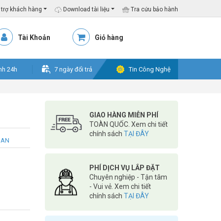
trợ khách hàng
Download tài liệu
Tra cứu bảo hành
Tài Khoản
Giỏ hàng
nh 24h
7 ngày đổi trả
Tin Công Nghệ
GIAO HÀNG MIỄN PHÍ
TOÀN QUỐC. Xem chi tiết
chính sách
TẠI ĐÂY
SAN
PHÍ DỊCH VỤ LẮP ĐẶT
Chuyên nghiệp - Tận tâm
- Vui vẻ. Xem chi tiết
chính sách
TẠI ĐÂY