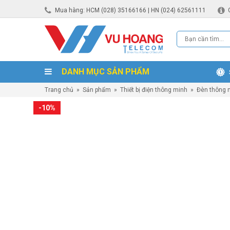
Mua hàng: HCM (028) 35166166 | HN (024) 62561111
DANH MỤC SẢN PHẨM
Trang chủ
»
Sản phẩm
»
Thiết bị điện thông minh
»
Đèn thông 
-10%