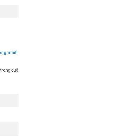
 Tham
hông minh
,
 trong quá