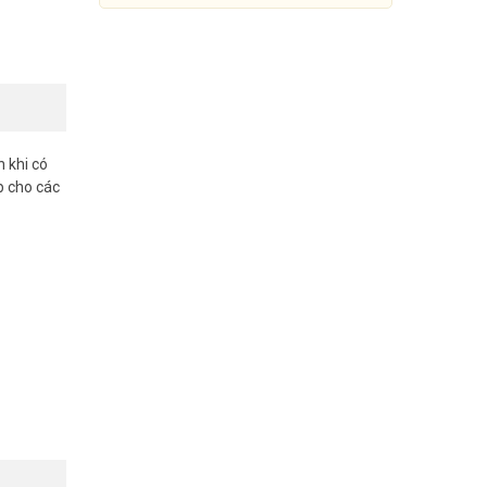
n khi có
p cho các
Đui đèn cảm ứng vi sóng Kawa
RSE27
297.000đ
330.000đ
Mua Ngay