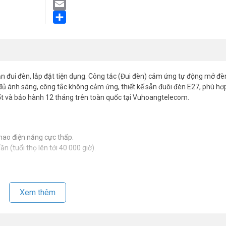
LinkedIn
Email
Share
sẵn đui đèn, lắp đặt tiện dụng. Công tắc (Đui đèn) cảm ứng tự động mở đè
có đủ ánh sáng, công tắc không cảm ứng, thiết kế sẵn đuôi đèn E27, phù hơ
ốt và bảo hành 12 tháng trên toàn quốc tại Vuhoangtelecom.
hao điện năng cực thấp.
n (tuổi thọ lên tới 40 000 giờ).
 ứng vi sóng Kawa RSE27
Xem thêm