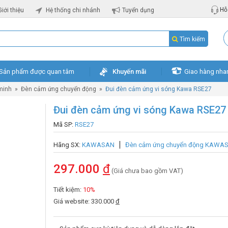
Hỗ 
Giới thiệu
Hệ thống chi nhánh
Tuyển dụng
Tìm kiếm
Sản phẩm được quan tâm
Khuyến mãi
Giao hàng nha
minh
»
Đèn cảm ứng chuyển động
»
Đui đèn cảm ứng vi sóng Kawa RSE27
Đui đèn cảm ứng vi sóng Kawa RSE27
Mã SP:
RSE27
Hãng SX:
KAWASAN
Đèn cảm ứng chuyển động KAWA
297.000
đ
(Giá chưa bao gồm VAT)
Tiết kiệm:
10%
Giá website: 330.000
đ