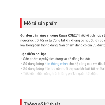
Mô tả sản phẩm
Đui đèn cảm ứng vi sóng Kawa RSE27
thiết kế tích hợp 
người lúc trời tối và tự động tắt khi không có người. Khi 
loại bóng đèn thông dụng. Sản phẩm đang có giá ưu đãi t
Đặc điểm nổi bật
– Sản phẩm cực kỳ tiện dụng và dễ dàng lắp đặt.
– Sử dụng bóng
đèn thông minh
cho độ sáng cao với tiêu 
– Sử dụng bóng đèn led nên tuổi thọ cao khi bật tắt nhiều lầ
– Tiết kiệm điện năng tránh lãng phí khi quên tắt điện.
Thông số kỹ thuật của đui đèn cảm
– Kiểu thiết kế: Lắp nổi tường
– Chiều cao lắp đặt: 3-4mét.
– Bán kính cảm ứng: 3-5mét
Thông số kỹ thuật
– Góc quét cảm ứng: 180 độ