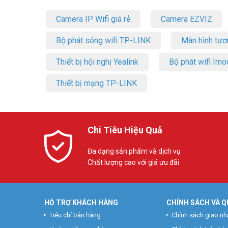
Camera IP Wifi giá rẻ
Camera EZVIZ
Bộ phát sóng wifi TP-LINK
Màn hình tươ
Thiết bị hội nghị Yealink
Bộ phát wifi Imo
Thiết bị mạng TP-LINK
Chi Tiêu Hiệu Quả
Đa dạng sản phẩm và dịch vụ
Chất lượng cao với giá ưu đãi
HỖ TRỢ KHÁCH HÀNG
CHÍNH SÁCH VÀ Q
Tiêu chí bán hàng
Chính sách giao nh