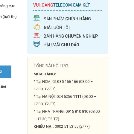
VUHOANG
TELECOM CAM KẾT
 năng cực
 (tuổi thọ
SẢN PHẨM
CHÍNH HÃNG
GIÁ
LUÔN TỐT
BÁN HÀNG
CHUYÊN NGHIỆP
HẬU MÃI
CHU ĐÁO
TỔNG ĐÀI HỖ TRỢ:
NG
MUA HÀNG:
* Tại HCM:
028 35 166 166
(08:00 –
 nơi
17:30, T2-T7)
* Tại HÀ NỘI:
024 6256 1111
(08:00 –
17:30, T2-T7)
* Tại NHA TRANG:
0915 810 810
(08:00
– 17:30, T2-T7)
KHIẾU NẠI:
0902 51 53 55 (24/7)