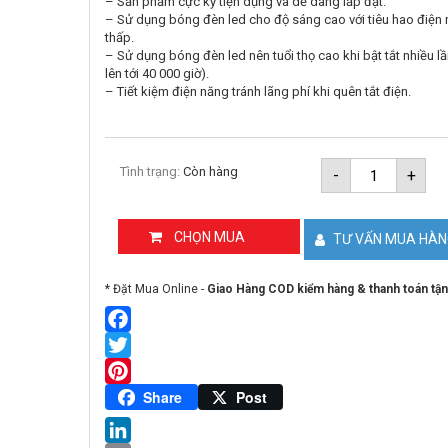
– Sản phẩm cực kỳ tiện dụng và dễ dàng lắp đặt.
– Sử dụng bóng đèn led cho độ sáng cao với tiêu hao điện
thấp.
– Sử dụng bóng đèn led nên tuổi thọ cao khi bật tắt nhiều lần
lên tới 40 000 giờ).
– Tiết kiệm điện năng tránh lãng phí khi quên tắt điện.
Đui
Tình trạng:
Còn hàng
-
+
đèn
cảm
ứng
vi
CHỌN MUA
TƯ VẤN MUA HÀ
sóng
Kawa
RSE27
* Đặt Mua Online -
Giao Hàng COD kiểm hàng & thanh toán tận
số
lượng
Facebook
Twitter
Pinterest
Share
Post