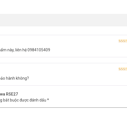
Được
hẩm này, liên hệ 0984105409
hạn
Được
 bảo hành không?
hạn
Kawa RSE27
ng bắt buộc được đánh dấu
*