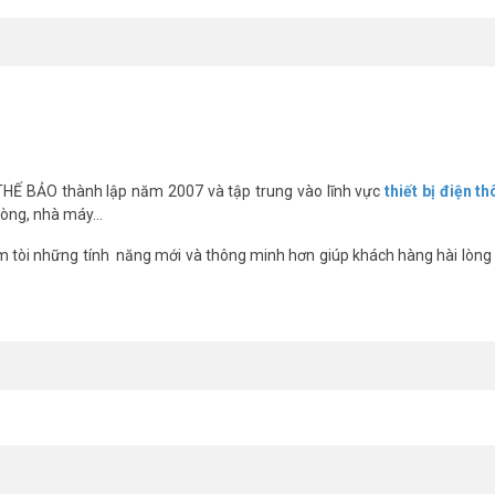
hành
hỏng mạch.
́i nhất, xin vui lòng liên hệ HOTLINE 1900.9259 để được hỗ trợ tốt nhất.
 THẾ BẢO thành lập năm 2007 và tập trung vào lĩnh vực
thiết bị điện t
phòng, nhà máy…
 tòi những tính năng mới và thông minh hơn giúp khách hàng hài lòng