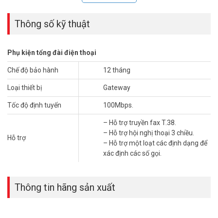
HT812
– Khả năng sử dụng tổng đài IP Grandstream UCM loạt để dự
Thông số kỹ thuật
phòng Zero Configuration.
– Hỗ trợ truyền fax T.38.
– Hỗ trợ hội nghị thoại 3 chiều.
Phụ kiện tổng đài điện thoại
– Hỗ trợ một loạt các định dạng để xác định các số gọi.
Chế độ bảo hành
12 tháng
– Tốc độ định tuyến lên đến 100Mbps.
– Nguồn cấp: 100-240VAC, 50-60Hz.
Loại thiết bị
Gateway
– Kích thước: 73.1 x 67.2 x 123.9mm
– Trọng lượng: 300g
Tốc độ định tuyến
100Mbps.
– Sản phẩm chính hãng Grandstream của Mỹ.
– Sản xuất tại Trung Quốc.
– Hỗ trợ truyền fax T.38.
– Bảo hành: 12 tháng.
– Hỗ trợ hội nghị thoại 3 chiều.
Hỗ trợ
– Hỗ trợ một loạt các định dạng để
Đặt hàng mua ngay sản phẩm GRANDSTREAM HT812 mới nhất,
xác định các số gọi.
xin vui lòng liên hệ HOTLINE 1900.9259 để được hỗ trợ chu đáo.
Tham khảo thêm sản phẩm tại website
vuhoangtelecom.vn
nhé !
Thông tin hãng sản xuất