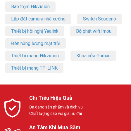
Báo trộm Hikvision
Lắp đặt camera nhà xưởng
Switch Scodeno
Thiết bị hội nghị Yealink
Bộ phát wifi Imou
Đèn năng lượng mặt trời
Thiết bị mạng Hikvision
Khóa cửa Goman
Thiết bị mạng TP-LINK
Chi Tiêu Hiệu Quả
Đa dạng sản phẩm và dịch vụ
Chất lượng cao với giá ưu đãi
An Tâm Khi Mua Sắm