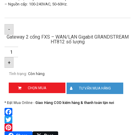
– Nguồn cấp: 100-240VAC, 50-60Hz.
-
Gateway 2 cổng FXS – WAN/LAN Gigabit GRANDSTREAM
HT812 số lượng
+
Tình trạng:
Còn hàng
CHỌN MUA
TƯ VẤN MUA HÀNG
* Đặt Mua Online -
Giao Hàng COD kiểm hàng & thanh toán tận nơi
Facebook
Twitter