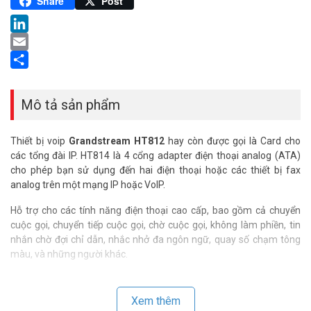
Pinterest
Share
Post
LinkedIn
Email
Share
Mô tả sản phẩm
Thiết bị voip
Grandstream HT812
hay còn được gọi là Card cho
các tổng đài IP. HT814 là 4 cổng adapter điện thoại analog (ATA)
cho phép bạn sử dụng đến hai điện thoại hoặc các thiết bị fax
analog trên một mạng IP hoặc VoIP.
Hỗ trợ cho các tính năng điện thoại cao cấp, bao gồm cả chuyển
cuộc gọi, chuyển tiếp cuộc gọi, chờ cuộc gọi, không làm phiền, tin
nhắn chờ đợi chỉ dẫn, nhắc nhở đa ngôn ngữ, quay số chạm tông
màu, và những người khác.
Thông số kỹ thuật Gateway 2 cổng FXS –
WAN/LAN Gigabit GRANDSTREAM
Xem thêm