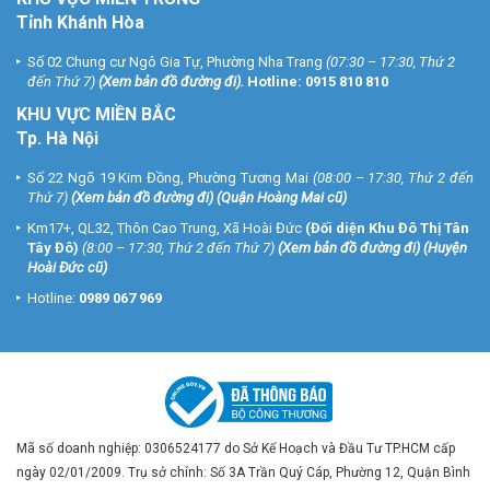
Tỉnh Khánh Hòa
Số 02 Chung cư Ngô Gia Tự, Phường Nha Trang
(07:30 – 17:30, Thứ 2
đến Thứ 7)
(
Xem bản đồ đường đi
).
Hotline:
0915 810 810
KHU VỰC MIỀN BẮC
Tp. Hà Nội
Số 22 Ngõ 19 Kim Đồng, Phường Tương Mai
(08:00 – 17:30, Thứ 2 đến
Thứ 7)
(
Xem bản đồ đường đi
) (Quận Hoàng Mai cũ)
Km17+, QL32, Thôn Cao Trung, Xã Hoài Đức
(Đối diện Khu Đô Thị Tân
Tây Đô)
(8:00 – 17:30, Thứ 2 đến Thứ 7)
(
Xem bản đồ đường đi
) (Huyện
Hoài Đức cũ)
Hotline:
0989 067 969
Mã số doanh nghiệp: 0306524177 do Sở Kế Hoạch và Đầu Tư TP.HCM cấp
ngày 02/01/2009. Trụ sở chính: Số 3A Trần Quý Cáp, Phường 12, Quận Bình