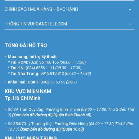
CHÍNH SÁCH MUA HÀNG – BẢO HÀNH
THÔNG TIN VUHOANGTELECOM
TỔNG ĐÀI HỖ TRỢ
Mua hàng, hỗ trợ kỹ thuật:
*
Tại HCM:
(028) 35 166 166
(08:00 – 17:30)
*
Tại HN:
(024) 6256 1111
(08:00 – 17:30)
*
Tại Nha Trang:
0915 810 810
(07:30 – 17:30)
Khiếu nại, CSKH:
0902 51 53 55
(24/7)
KHU
VỰC MIỀN NAM
Tp. Hồ Chí Minh
Số 3A Trần Quý Cáp, Phường Bình Thạnh
(08:00 – 17:30, Thứ 2 đến Thứ
7)
(
Xem bản đồ đường đi
) (Quận Bình Thạnh cũ)
Số 354/70 Lý Thường Kiệt, Phường Diên Hồng
(08:00 – 17:30, Thứ 2 đến
Thứ 7)
(
Xem bản đồ đường đi
) (Quận 10 cũ)
KHU VỰC MIỀN TRUNG