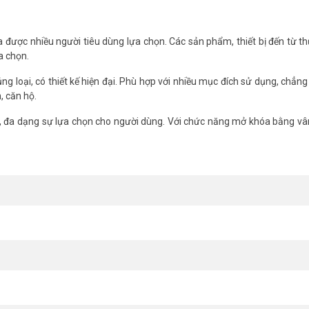
minh cho khách sạn PHGLOCK RF8136 (Đen)
 được nhiều người tiêu dùng lựa chọn. Các sản phẩm, thiết bị đến từ t
a chọn.
g.
ợp khẩn cấp.
g loại, có thiết kế hiện đại. Phù hợp với nhiều mục đích sử dụng, chẳn
a chưa đóng chặt, chống cạy cửa.
, căn hộ.
tùy tần suất sử dụng).
, đa dạng sự lựa chọn cho người dùng. Với chức năng mở khóa bằng vâ
t tâm 70mm).
u sản phẩm bị lỗi kỹ thuật do nhà sản xuất Quý khách sẽ được đổi sả
n vui lòng liên hệ HOTLINE
1900.9259
để được hỗ trợ tốt nhất. Tham 