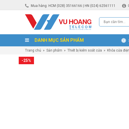
Mua hàng: HCM (028) 35166166 | HN (024) 62561111
DANH MỤC SẢN PHẨM
Trang chủ
»
Sản phẩm
»
Thiết bị kiểm soát cửa
»
Khóa cửa điệ
-25%