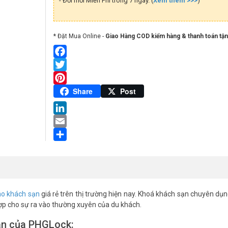
- Đổi mới Miễn Phí trong 7 ngày. (
Xem thêm >>>
)
* Đặt Mua Online -
Giao Hàng COD kiểm hàng & thanh toán tận
Facebook
Twitter
Pinterest
Share
Post
LinkedIn
Email
Share
ho khách sạn
giá rẻ trên thị trường hiện nay. Khoá khách sạn chuyên dụ
ù hợp cho sự ra vào thường xuyên của du khách.
ạn của PHGLock: