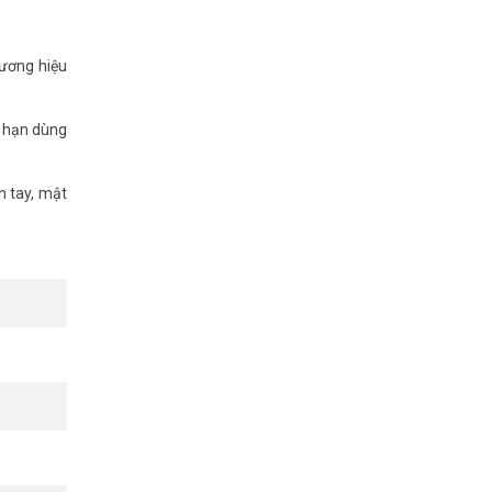
hương hiệu
g hạn dùng
n tay, mật
n phẩm mới
khảo thêm