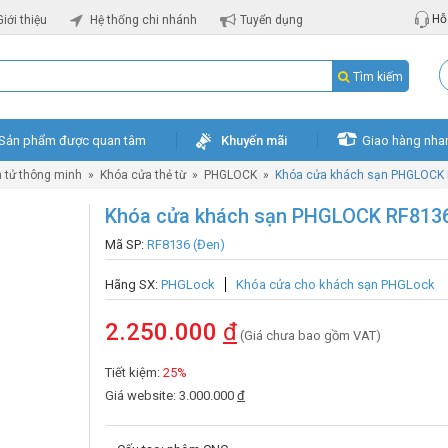
Hỗ 
Giới thiệu
Hệ thống chi nhánh
Tuyển dụng
Tìm kiếm
Sản phẩm được quan tâm
Khuyến mãi
Giao hàng nha
n tử thông minh
»
Khóa cửa thẻ từ
»
PHGLOCK
»
Khóa cửa khách sạn PHGLOCK 
Khóa cửa khách sạn PHGLOCK RF8136
Mã SP:
RF8136 (Đen)
Hãng SX:
PHGLock
Khóa cửa cho khách sạn PHGLock
2.250.000
đ
(Giá chưa bao gồm VAT)
Tiết kiệm:
25%
Giá website: 3.000.000
đ