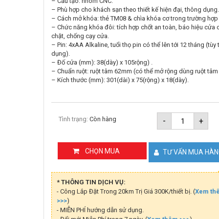
– Cấu tạo: nhôm CNC.
– Phù hợp cho khách sạn theo thiết kế hiện đại, thông dụng.
– Cách mở khóa: thẻ TM08 & chìa khóa cơ trong trường hợp
– Chức năng khóa đôi: tích hợp chốt an toàn, báo hiệu cửa
chặt, chống cạy cửa.
– Pin: 4xAA Alkaline, tuổi thọ pin có thể lên tới 12 tháng (tùy
dụng).
– Đố cửa (mm): 38(dày) x 105rộng) .
– Chuẩn ruột: ruột tâm 62mm (có thể mở rộng dùng ruột tâ
– Kích thước (mm): 301(dài) x 75(rộng) x 18(dày).
Khóa
Tình trạng:
Còn hàng
-
+
cửa
khách
sạn
PHGLOCK
CHỌN MUA
TƯ VẤN MUA HÀ
RF8136
(Đen)
số
lượng
* THÔNG TIN DỊCH VỤ:
- Công Lắp Đặt Trong 20km Trị Giá 300K/thiết bị. (
Xem th
>>>
)
- MIỄN PHÍ hướng dẫn sử dụng.