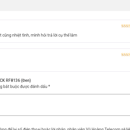
Được
 cũng nhiệt tình, mình hỏi trả lời cụ thể lắm
hạn
Được
hạn
OCK RF8136 (Đen)
ng bắt buộc được đánh dấu
*
ng để lại số điện thoại hoặc lời nhắn, nhân viên Vũ Hoàng Telecom sẽ liê