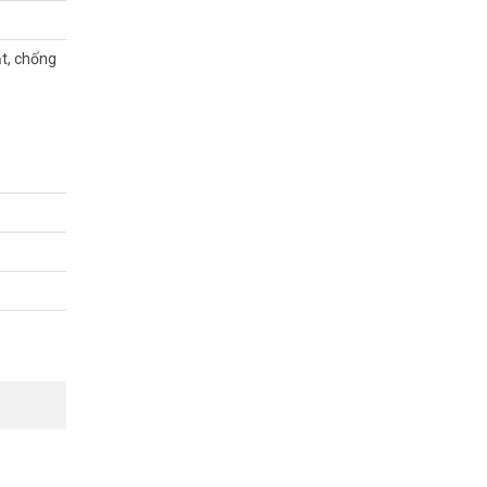
ặt, chống
dòng khoá
u như bình
i, dễ dàng
h 24 tháng