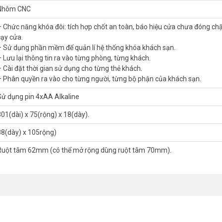
Nhôm CNC
– Chức năng khóa đôi: tích hợp chốt an toàn, báo hiệu cửa chưa đóng ch
cạy cửa.
– Sử dụng phần mềm để quản lí hệ thống khóa khách sạn.
– Lưu lại thông tin ra vào từng phòng, từng khách.
– Cài đặt thời gian sử dụng cho từng thẻ khách.
– Phân quyền ra vào cho từng người, từng bộ phận của khách sạn.
Sử dụng pin 4xAA Alkaline
301(dài) x 75(rộng) x 18(dày).
38(dày) x 105rộng)
Ruột tâm 62mm (có thể mở rộng dùng ruột tâm 70mm).
ong trường hợp khẩn cấp.
Khoá điện tử PHGLOCK RF8136 (Đen)
thuộc 
ng mẫu khoá có thiết kế đơn giản, chắc chắc với chất liệu nhôm CNC. Nế
rơi bất kể lúc nào.
Khóa thông minh
RF8136 (Đen) có thêm thẻ từ, tiện lợ
nh năng bảo mật hơn. Bạn có thể tham khảo giá bán ưu đãi và bảo hàn
 yêu cầu và lưu ý cần biết!