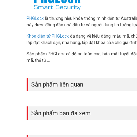
Thông số kỹ thuật khóa cửa thông 
PHGLock
là thương hiệu khóa thông minh đến từ Australia
– Cấu tạo: nhôm CNC.
này được đông đảo nhà đầu tư và người dùng tin tưởng lự
– Phù hợp cho khách sạn theo thiết kế hiện đại, thông dụn
– Cách mở khóa: thẻ TM08 & chìa khóa cơ trong trường h
Khóa điện tử PHGLock
đa dạng về kiểu dáng, mẫu mã, chủn
– Chức năng khóa đôi: tích hợp chốt an toàn, báo hiệu cử
lắp đặt khách sạn, nhà hàng, lắp đặt khóa cửa cho gia đình
– Pin: 4xAA Alkaline, tuổi thọ pin có thể lên tới 12 tháng (
– Đố cửa (mm): 38(dày) x 105rộng)
Sản phẩm PHGLock có độ an toàn cao, bảo mật tuyệt đối
– Chuẩn ruột: Ruột tâm 62mm (có thể mở rộng dùng ruộ
mã, thẻ từ …
– Kích thước (mm): 301(dài) x 75(rộng) x 18(dày).
– Xuất xứ: Australia.
– Bảo hành: 24 tháng.
Sản phẩm liên quan
*** Xem thêm:
Cách thay pin khóa cửa điện tử đúng cách
Chính sách bảo hành khóa PHGLOCK:
Trong 15 ngày nế
100%.
Sản phẩm bạn đã xem
Đặt mua hàng Online ngay khóa PHGLOCK RF8136 (Đen) xi
thông tin tại
Facebook Vuhoangtelecom
nhé.