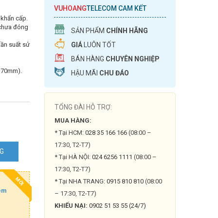
VUHOANG
TELECOM CAM KẾT
 khẩn cấp.
 chưa đóng
SẢN PHẨM
CHÍNH HÃNG
 tần suất sử
GIÁ
LUÔN TỐT
BÁN HÀNG
CHUYÊN NGHIỆP
m 70mm).
HẬU MÃI
CHU ĐÁO
TỔNG ĐÀI HỖ TRỢ:
MUA HÀNG:
* Tại HCM:
028 35 166 166
(08:00 –
17:30, T2-T7)
NG
* Tại HÀ NỘI:
024 6256 1111
(08:00 –
17:30, T2-T7)
MỚI
* Tại NHA TRANG:
0915 810 810
(08:00
êm
– 17:30, T2-T7)
KHIẾU NẠI:
0902 51 53 55 (24/7)