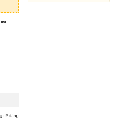
 nơi
Khóa cửa khách sạn PHGLOCK
RF8136 (Đen)
2.250.000đ
ng dễ dàng
3.000.000đ
Mua Ngay