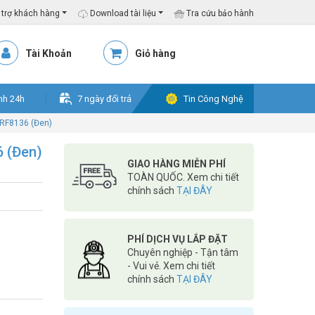
trợ khách hàng
Download tài liệu
Tra cứu bảo hành
Tài Khoản
Giỏ hàng
nh 24h
7 ngày đổi trả
Tin Công Nghệ
RF8136 (Đen)
 (Đen)
GIAO HÀNG MIỄN PHÍ
TOÀN QUỐC. Xem chi tiết
chính sách
TẠI ĐÂY
PHÍ DỊCH VỤ LẮP ĐẶT
Chuyên nghiệp - Tận tâm
- Vui vẻ. Xem chi tiết
chính sách
TẠI ĐÂY