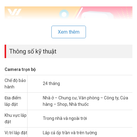
Xem thêm
Thông số kỹ thuật
Camera trọn bộ
Chế độ bảo
24 tháng
Trọn bộ camera Wifi không dây DAHUA giá rẻ
độ phân giải cao
hành
hồng ngoại siêu sáng. Ghi hình bằng thẻ nhớ với hình ảnh sắc nét
Địa điểm
Nhà ở – Chung cư, Văn phòng – Công ty, Cửa
thật tuyệt vời. Với sản phẩm tinh tế, thẩm mỹ cùng chất lượng và
lắp đặt
hàng – Shop, Nhà thuốc
độ ổn định cao với chi phí Siêu Tiết Kiệm. Phù hợp cho gia đình, văn
phòng nhỏ, nhà trẻ, shop, cửa hàng nhỏ.
Khu vực lắp
Trong nhà và ngoài trời
đặt
I. THÔNG TIN LẮP ĐẶT CAMERA WIFI DAHUA
DHI-K15P GIÁ RẺ CHO GIA ĐÌNH – SHOP
Vị trí lắp đặt
Lắp cả ốp trần và trên tường