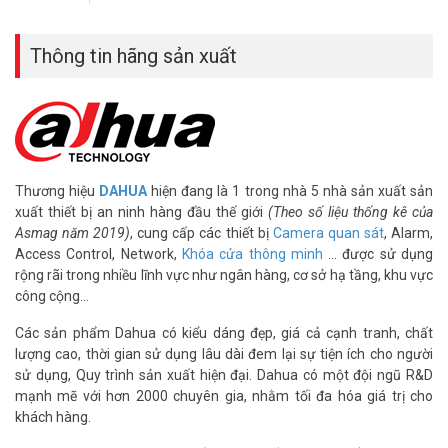
– 01 Camera DHI-K15P: Sản phẩm thiết kế thân trụ; độ phân giải
1.3 megapixel, tầm quan sát xa 10m, tích hợp míc và loa, đàm
Thông tin hãng sản xuất
thoại 2 chiều, tích hợp cảm biến chuyển động PIR.
– Khuyến mãi dây điện nguồn Cadivi: Số lượng 10m mét.
– Miễn phí công lắp đặt thiết bị, căn chỉnh góc theo yêu cầu.
– Miễn phí cài đặt xem qua mạng, cài đặt app Dahua xem camera
qua mạng trên điện thoại Smartphone
– Miễn phí hướng dẫn sử dụng và hướng dẫn bảo quản hệ thống 1
lần miễn phí.
Thương hiệu
DAHUA
hiện đang là 1 trong nhà 5 nhà sản xuất sản
xuất thiết bị an ninh hàng đầu thế giới
(Theo số liệu thống kê của
** ƯU ĐÃI: Tặng thẻ nhớ chuyên dụng 32GB chính hãng
Asmag năm 2019)
, cung cấp các thiết bị
Camera quan sát
, Alarm,
Giá lắp đặt bộ camera Wifi DAHUA DHI-
Access Control, Network,
Khóa cửa thông minh
… được sử dụng
rộng rãi trong nhiều lĩnh vực như ngân hàng, cơ sở hạ tầng, khu vực
K15P tham khảo
công cộng…
Gói camera IP Wifi Hikvision
Phí t
Các sản phẩm Dahua có kiểu dáng đẹp, giá cả cạnh tranh, chất
DHI-K15P + thẻ nhớ 32GB
lượng cao, thời gian sử dụng lâu dài đem lại sự tiện ích cho người
sử dụng, Quy trình sản xuất hiện đại. Dahua có một đội ngũ R&D
Camera quan sát DAHUA
thương hiệu nổi tiếng bán chạy số 3 toàn
mạnh mẽ với hơn 2000 chuyên gia, nhằm tối đa hóa giá trị cho
cầu hiện nay. Hiểu được thị hiếu yêu cầu này đưa ra sản
khách hàng.
phẩm Camera IP WIFI Dahua DHI-K15P với nhiều ưu điểm như có
micro và loa để đàm thoại 2 chiều, hỗ trợ tính năng cảm biến