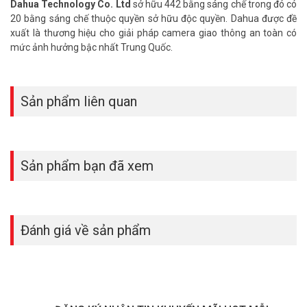
Dahua Technology Co. Ltd
sở hữu 442 bằng sáng chế trong đó có
chuyển động chống động vật PIR khoảng cách 6m, độ phân giải
20 bằng sáng chế thuộc quyền sở hữu độc quyền. Dahua được đề
HD960P với giá thành hợp lí được khách hàng tin yêu. Dòng
camera
xuất là thương hiệu cho giải pháp camera giao thông an toàn có
Wifi thông minh
thiết kế gọn nhẹ, thẩm mỹ là sự lựa chọn hàng đầu
mức ảnh hưởng bậc nhất Trung Quốc.
cho gia đình, văn phòng, công ty, nhà thuốc tây …
>> Xem thêm:
Tư vấn lắp đặt camera quan sát khách hàng cần
biết
Sản phẩm liên quan
II. HÌNH ẢNH SẢN PHẨM CAMERA IP KHÔNG DÂY THỰC TẾ
Sản phẩm bạn đã xem
Camera IP Wifi Dahua DHI-K15P nhỏ gọn, nhiều tính năng thông
minh cho gia đình dễ sử dụng
Đánh giá về sản phẩm
Thông tin tiêu chuẩn lắp đặt camera tại
Vuhoangtelecom
* Tiêu chuẩn Gói SILVER
– Tiêu chuẩn theo gói được Vuhoangtelecom cung cấp hoặc khách