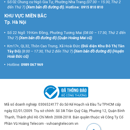
Số 02 Chung cư Ngô Gia Tự, Phường Nha Trang
(07:30 – 15:30, Thứ 2
đến Thứ 7)
(
Xem bản đồ đường đi
).
Hotline:
0915 810 810
KHU VỰC MIỀN BẮC
Tp. Hà Nội
Số 22 Ngõ 19 Kim Đồng, Phường Tương Mai
(08:00 – 17:30, Thứ 2 đến
Thứ 7)
(
Xem bản đồ đường đi
) (Quận Hoàng Mai cũ)
Km17+, QL32, Thôn Cao Trung, Xã Hoài Đức
(Đối diện Khu Đô Thị Tân
Tây Đô)
(8:00 – 17:30, Thứ 2 đến Thứ 7)
(
Xem bản đồ đường đi
) (Huyện
Hoài Đức cũ)
Hotline:
0989 067 969
Mã số doanh nghiệp: 0306524177 do Sở Kế Hoạch và Đầu Tư TP.HCM cấp
ngày 02/01/2009. Trụ sở chính: Số 3A Trần Quý Cáp, Phường 12, Quận Bình
Thạnh, Thành phố Hồ Chí Minh 2008-2018. Bản quyền thuộc về Công Ty Cổ
Phần Vũ Hoàng Telecom - vuhoangtelecom.vn