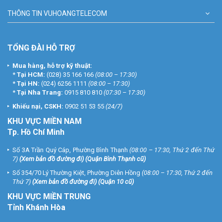
THÔNG TIN VUHOANGTELECOM
VUHOANGTELECOM chi nhánh 1
Số 3A Trần Quý Cáp, P.12, Q. Bình Thạnh, Tp.Hồ Chí Minh
Điện thoại: (028) 35 166 166
TỔNG ĐÀI HỖ TRỢ
VUHOANGTELECOM chi nhánh 2
Số 49 Lãnh Binh Thăng, Phường 12, Quận 11, Tp.Hồ Chí Minh
Mua hàng, hỗ trợ kỹ thuật:
Điện thoại: (028) 39 625 555
*
Tại HCM:
(028) 35 166 166
(08:00 – 17:30)
*
Tại HN:
(024) 6256 1111
(08:00 – 17:30)
VUHOANGTELECOM chi nhánh 3
*
Tại Nha Trang:
0915 810 810
(07:30 – 17:30)
Số 23 Ngõ 113 Phố Vĩnh Hồ, Quận Đống Đa, Thành phố Hà Nội
Khiếu nại, CSKH:
0902 51 53 55
(24/7)
Điện thoại: (024) 6256 1111
KHU
VỰC MIỀN NAM
Tp. Hồ Chí Minh
VUHOANGTELECOM chi nhánh 4
246 Giáp Bát, P. Giáp Bát, Q. Hoàng Mai, Thành phố Hà Nội
Số 3A Trần Quý Cáp, Phường Bình Thạnh
(08:00 – 17:30, Thứ 2 đến Thứ
Điện thoại: (024) 3273 6666
7)
(
Xem bản đồ đường đi
) (Quận Bình Thạnh cũ)
Tổng đài Chăm Sóc Khách Hàng Miễn Phí:
1900 9259
(Giờ hành
Số 354/70 Lý Thường Kiệt, Phường Diên Hồng
(08:00 – 17:30, Thứ 2 đến
chính)
Thứ 7)
(
Xem bản đồ đường đi
) (Quận 10 cũ)
Website:
https://vuhoangtelecom.vn/
KHU VỰC MIỀN TRUNG
Page Lắp Đặt Camera Quan Sát:
Tỉnh Khánh Hòa
https://www.facebook.com/lapdatcameragiamsatvhs