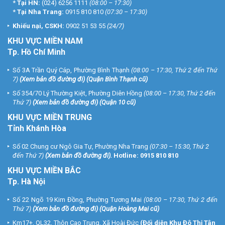
*
Tại HN:
(024) 6256 1111
(08:00 – 17:30)
Điện thoại: (024) 6256 1111
*
Tại Nha Trang:
0915 810 810
(07:30 – 17:30)
Khiếu nại, CSKH:
0902 51 53 55
(24/7)
VUHOANGTELECOM chi nhánh 4
246 Giáp Bát, P. Giáp Bát, Q. Hoàng Mai, Thành phố Hà Nội
KHU
VỰC MIỀN NAM
Điện thoại: (024) 3273 6666
Tp. Hồ Chí Minh
Tổng đài Chăm Sóc Khách Hàng Miễn Phí:
1900 9259
(Giờ hành
Số 3A Trần Quý Cáp, Phường Bình Thạnh
(08:00 – 17:30, Thứ 2 đến Thứ
chính)
7)
(
Xem bản đồ đường đi
) (Quận Bình Thạnh cũ)
Website:
https://vuhoangtelecom.vn/
Số 354/70 Lý Thường Kiệt, Phường Diên Hồng
(08:00 – 17:30, Thứ 2 đến
Page Lắp Đặt Camera Quan Sát:
Thứ 7)
(
Xem bản đồ đường đi
) (Quận 10 cũ)
https://www.facebook.com/lapdatcameragiamsatvhs
KHU VỰC MIỀN TRUNG
Tỉnh Khánh Hòa
Số 02 Chung cư Ngô Gia Tự, Phường Nha Trang
(07:30 – 15:30, Thứ 2
đến Thứ 7)
(
Xem bản đồ đường đi
).
Hotline:
0915 810 810
KHU VỰC MIỀN BẮC
Tp. Hà Nội
Số 22 Ngõ 19 Kim Đồng, Phường Tương Mai
(08:00 – 17:30, Thứ 2 đến
Thứ 7)
(
Xem bản đồ đường đi
) (Quận Hoàng Mai cũ)
Km17+, QL32, Thôn Cao Trung, Xã Hoài Đức
(Đối diện Khu Đô Thị Tân