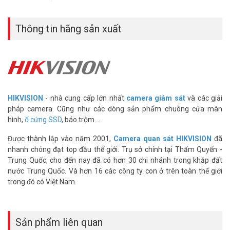
– Miễn phí hướng dẫn sử dụng và hướng dẫn bảo quản hệ thống 1
lần miễn phí.
Thông tin hãng sản xuất
** ƯU ĐÃI: Tặng thẻ nhớ chuyên dụng 32GB chính hãng
Giá lắp đặt bộ camera Wifi Hikvision HKI-
2U21FD-IW tham khảo
Gói camera IP Wifi Hikvision
HIKVISION
- nhà cung cấp lớn nhất
camera giám sát
và các giải
HKI-2Q01EFD-IW + thẻ nhớ 32GB
pháp camera. Cũng như các dòng sản phẩm chuông cửa màn
hình,
ổ cứng SSD
, báo trộm ...
Camera Hikvision
thương hiệu nổi tiếng bán chạy số 1 toàn cầu
hiện nay. Hiểu được thị hiếu yêu cầu này đưa ra sản phẩm
Camera
Được thành lập vào năm 2001,
Camera quan sát HIKVISION
đã
IP WIFI HIKVISION HKI-2U21FD-IW
với nhiều ưu điểm như xoay 4
nhanh chóng đạt top đầu thế giới. Trụ sở chính tại Thẩm Quyến -
chiều, có micro và loa để đàm thoại 2 chiều. Độ phân giải Full
Trung Quốc, cho đến nay đã có hơn 30 chi nhánh trong khắp đất
HD720P với giá thành hợp lí được khách hàng tin yêu. Dòng
camera
nước Trung Quốc. Và hơn 16 các công ty con ở trên toàn thế giới
không dây giá rẻ
HKI-2U21FD-IW thiết kế gọn nhẹ, thẩm mỹ. Đây là
trong đó có Việt Nam.
sự lựa chọn hàng đầu cho gia đình, văn phòng, công ty, nhà thuốc
tây …
>> Tham khảo thêm:
Trọn bộ camera quan sát giá Siêu Tiết
Sản phẩm liên quan
Kiệm