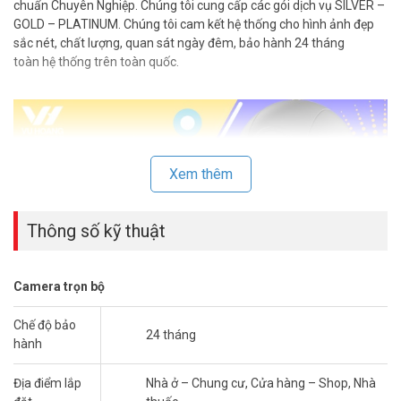
chuẩn Chuyên Nghiệp. Chúng tôi cung cấp các gói dịch vụ SILVER –
GOLD – PLATINUM. Chúng tôi cam kết hệ thống cho hình ảnh đẹp
sắc nét, chất lượng, quan sát ngày đêm, bảo hành 24 tháng
toàn hệ thống trên toàn quốc.
Xem thêm
Thông số kỹ thuật
Camera trọn bộ
Chế độ bảo
Trọn bộ Camera Wifi không dây Dahua giá rẻ
, độ phân giải siêu
24 tháng
hành
cao hồng ngoại siêu sáng. Ghi hình bằng thẻ nhớ với hình ảnh sắc
nét thật tuyệt vời. Với sản phẩm tinh tế, thẩm mỹ cùng chất lượng
Địa điểm lắp
Nhà ở – Chung cư, Cửa hàng – Shop, Nhà
và độ ổn định cao với chi phí Siêu Tiết Kiệm.