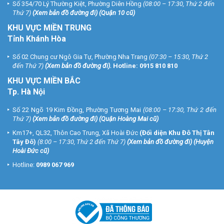
Website:
https://vuhoangtelecom.vn/
Số 354/70 Lý Thường Kiệt, Phường Diên Hồng
(08:00 – 17:30, Thứ 2 đến
Page Lắp Đặt Camera Quan Sát:
Thứ 7)
(
Xem bản đồ đường đi
) (Quận 10 cũ)
https://www.facebook.com/lapdatcameragiamsatvhs
KHU VỰC MIỀN TRUNG
Tỉnh Khánh Hòa
Số 02 Chung cư Ngô Gia Tự, Phường Nha Trang
(07:30 – 15:30, Thứ 2
đến Thứ 7)
(
Xem bản đồ đường đi
).
Hotline:
0915 810 810
KHU VỰC MIỀN BẮC
Tp. Hà Nội
Số 22 Ngõ 19 Kim Đồng, Phường Tương Mai
(08:00 – 17:30, Thứ 2 đến
Thứ 7)
(
Xem bản đồ đường đi
) (Quận Hoàng Mai cũ)
Km17+, QL32, Thôn Cao Trung, Xã Hoài Đức
(Đối diện Khu Đô Thị Tân
Tây Đô)
(8:00 – 17:30, Thứ 2 đến Thứ 7)
(
Xem bản đồ đường đi
) (Huyện
Hoài Đức cũ)
Hotline:
0989 067 969