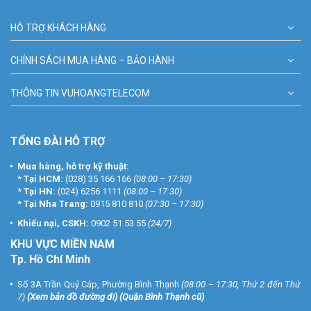
IV. THÔNG TIN LIÊN HỆ ĐĂNG KÝ GÓI LẮP ĐẶT:
HỖ TRỢ KHÁCH HÀNG
Hệ thống chi nhánh trên toàn quốc:
CHÍNH SÁCH MUA HÀNG – BẢO HÀNH
VUHOANGTELECOM chi nhánh 1
Số 3A Trần Quý Cáp, P.12, Q. Bình Thạnh, Tp.Hồ Chí Minh
Điện thoại: (028) 35 166 166
THÔNG TIN VUHOANGTELECOM
VUHOANGTELECOM chi nhánh 2
Số 49 Lãnh Binh Thăng, Phường 12, Quận 11, Tp.HCM
TỔNG ĐÀI HỖ TRỢ
Điện thoại: (028) 39 625 555
Mua hàng, hỗ trợ kỹ thuật:
VUHOANGTELECOM chi nhánh 3
*
Tại HCM:
(028) 35 166 166
(08:00 – 17:30)
Số 23 Ngõ 113 Phố Vĩnh Hồ, Quận Đống Đa, Thành phố Hà Nội
*
Tại HN:
(024) 6256 1111
(08:00 – 17:30)
Điện thoại: (024) 6256 1111
*
Tại Nha Trang:
0915 810 810
(07:30 – 17:30)
Khiếu nại, CSKH:
0902 51 53 55
(24/7)
VUHOANGTELECOM chi nhánh 4
246 Giáp Bát, P. Giáp Bát, Q. Hoàng Mai, Tp.HN
KHU
VỰC MIỀN NAM
Điện thoại: (024) 3273 6666
Tp. Hồ Chí Minh
Tổng đài Chăm Sóc Khách Hàng Miễn Phí:
1900 9259
(Giờ hành
Số 3A Trần Quý Cáp, Phường Bình Thạnh
(08:00 – 17:30, Thứ 2 đến Thứ
7)
(
Xem bản đồ đường đi
) (Quận Bình Thạnh cũ)
chính)