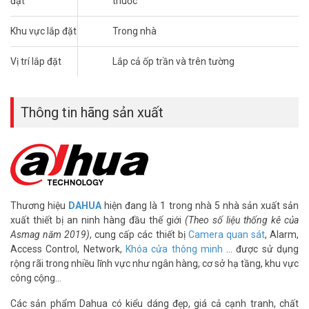
đặt
thuốc
I. THÔNG TIN LẮP ĐẶT CAMERA WIFI DAHUA
Khu vực lắp đặt
Trong nhà
DHI-A22P GIÁ RẺ (SILVER D42019-5)
– 01 Camera DHI-A22P: Sản phẩm thiết kế thân trụ; độ phân giải
Vị trí lắp đặt
Lắp cả ốp trần và trên tường
2.0 megapixel. Cho tầm quan sát xa 10m, tích hợp míc và loa, đàm
thoại 2 chiều, tích hợp Wi-Fi.
– Khuyến mãi dây điện nguồn Cadivi: Số lượng 10m mét.
Thông tin hãng sản xuất
– Miễn phí công lắp đặt thiết bị, căn chỉnh góc theo yêu cầu.
– Miễn phí cài đặt xem qua mạng, cài đặt app Dahua xem camera
qua mạng trên điện thoại Smartphone
– Miễn phí hướng dẫn sử dụng và hướng dẫn bảo quản hệ thống 1
lần miễn phí.
** ƯU ĐÃI: Tặng thẻ nhớ chuyên dụng 32GB chính hãng
Thương hiệu
DAHUA
hiện đang là 1 trong nhà 5 nhà sản xuất sản
xuất thiết bị an ninh hàng đầu thế giới
(Theo số liệu thống kê của
Giá lắp đặt camera Wifi Dahua DHI-A22P trọn
Asmag năm 2019)
, cung cấp các thiết bị
Camera quan sát
, Alarm,
gói + tặng thẻ nhớ chính hãng
Access Control, Network,
Khóa cửa thông minh
… được sử dụng
rộng rãi trong nhiều lĩnh vực như ngân hàng, cơ sở hạ tầng, khu vực
Phí theo trọn gói Vũ
Gói camera IP Wifi
công cộng…
Hoàng
DHI-A22P + thẻ nhớ 32GB
1.340.000đ
Các sản phẩm Dahua có kiểu dáng đẹp, giá cả cạnh tranh, chất