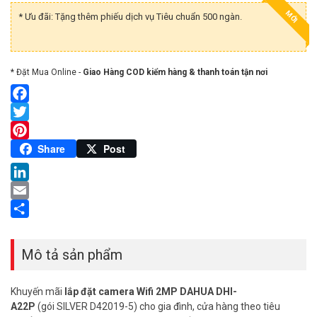
MỚI
* Ưu đãi: Tặng thêm phiếu dịch vụ Tiêu chuẩn 500 ngàn.
* Đặt Mua Online -
Giao Hàng COD kiểm hàng & thanh toán tận nơi
Facebook
Twitter
Pinterest
Share
Post
LinkedIn
Email
Share
Mô tả sản phẩm
Khuyến mãi
lắp đặt camera Wifi 2MP DAHUA DHI-
A22P
(gói SILVER D42019-5) cho gia đình, cửa hàng theo tiêu