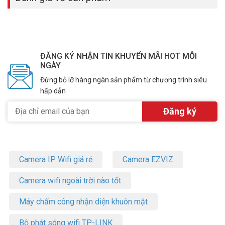
III. THÔNG TIN TIÊU CHUẨN LẮP ĐẶT TẠI VŨ
HOÀNG TELECOM
* Tiêu chuẩn Gói SILVER
– Tiêu chuẩn theo gói được Vuhoangtelecom cung cấp hoặc khách
ĐĂNG KÝ NHẬN TIN KHUYẾN MÃI HOT MỖI
hàng lựa chọn (Chỉ sử dụng sản phẩm và vật tư chính hãng)
NGÀY
– Dịch vụ Bảo Hành: KHÔNG BẢO HÀNH TẬN NƠI. Chỉ bảo hành thiết
Đừng bỏ lỡ hàng ngàn sản phẩm từ chương trình siêu
bị chính theo tiêu chuẩn nhà sản xuất tại hệ thống Vũ Hoàng trên
hấp dẫn
toàn quốc.
– Tặng PHIẾU DỊCH VỤ TIÊU CHUẨN: Được xử lý miễn phí tất cả các
lỗi kể cả do người sử dụng mà kỹ thuật không thể khắc phục từ xa
được (Xử lý trong giờ hành chính, trong vòng 24h làm việc)
+ Dưới 10 triệu: TẶNG 1 PHIẾU
+ Trên 10 triệu: TẶNG 2 PHIẾU
Camera IP Wifi giá rẻ
Camera EZVIZ
*Tiêu Chuẩn Về Dịch Vụ lắp đặt tại
Vuhoangtelecom
Camera wifi ngoài trời nào tốt
B1: Tiêu chuẩn về dịch vụ tư vấn, thiết kế và lắp đặt
– Được tư vấn kỹ trước khi đưa ra phương án, giải pháp thi công lắp
Máy chấm công nhận diện khuôn mặt
đặt đảm bảo tiêu chuẩn kỹ thuật, an toàn, hiệu quả, tính thẩm mỹ
cao.
Bộ phát sóng wifi TP-LINK