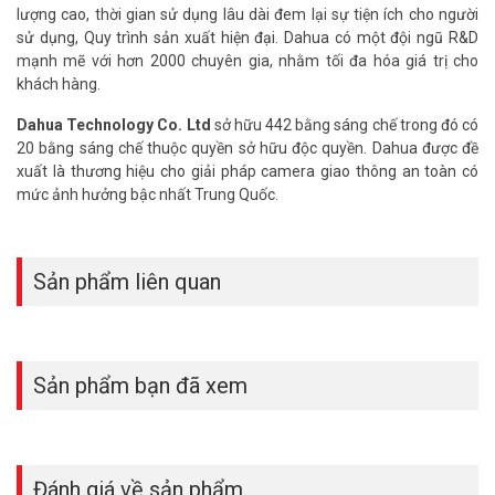
lượng cao, thời gian sử dụng lâu dài đem lại sự tiện ích cho người
Camera quan sát DAHUA
thương hiệu nổi tiếng bán chạy số 3 toàn
sử dụng, Quy trình sản xuất hiện đại. Dahua có một đội ngũ R&D
cầu hiện nay. Hiểu được thị hiếu yêu cầu này đưa ra sản
mạnh mẽ với hơn 2000 chuyên gia, nhằm tối đa hóa giá trị cho
phẩm Camera IP WIFI Dahua DHI-A22P với nhiều ưu điểm như xoay
khách hàng.
4 chiều, có micro và loa để đàm thoại 2 chiều, độ phân giải Full
HD1080P với giá thành hợp lí được khách hàng tin yêu.
Dahua Technology Co. Ltd
sở hữu 442 bằng sáng chế trong đó có
Dòng camera thông minh thiết kế gọn nhẹ, thẩm mỹ là sự lựa chọn
20 bằng sáng chế thuộc quyền sở hữu độc quyền. Dahua được đề
hàng đầu cho gia đình, văn phòng, công ty, nhà thuốc tây.
xuất là thương hiệu cho giải pháp camera giao thông an toàn có
mức ảnh hưởng bậc nhất Trung Quốc.
>> Tham khảo thêm:
Trọn bộ camera quan sát giá Siêu Tiết
Kiệm
——————————————————————–
Sản phẩm liên quan
II. HÌNH ẢNH SẢN PHẨM CAMERA IP KHÔNG DÂY DHI-
A22P THỰC TẾ
Sản phẩm bạn đã xem
Camera IP Wifi Dahua A2P nhỏ gọn, nhiều tính năng thông minh
cho gia đình dễ sử dụng.
Đánh giá về sản phẩm