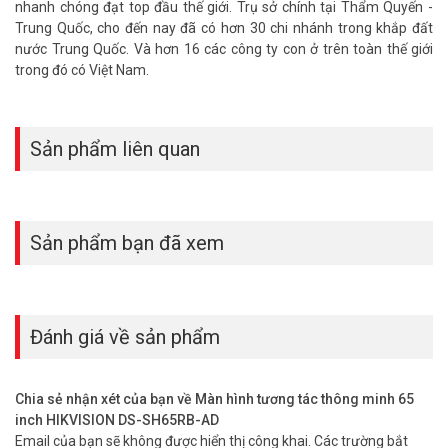
– Tốc Độ Làm Tươi: 60Hz
nhanh chóng đạt top đầu thế giới. Trụ sở chính tại Thẩm Quyến -
– Góc Nhìn: 178° (H) / 178° (Dọc)
Trung Quốc, cho đến nay đã có hơn 30 chi nhánh trong khắp đất
– Thời Gian Làm Việc: 7*16H
nước Trung Quốc. Và hơn 16 các công ty con ở trên toàn thế giới
– Điểm Chạm: Cảm ứng đa điểm tối đa 45 điểm
trong đó có Việt Nam.
– Thời Gian Phản Hồi Chạm” ＜ 10 mili giây
– Chạm Vào Chính Xác: ± 1 mm ( ≥ 90% diện tích tiếp xúc)
– Hệ điều hành: Android 11
Sản phẩm liên quan
– Bộ Xử Lý: A72*2 + A53*4, 1,8 GHz
– Bộ nhớ: 4GB RAM + 64GB ROM.
– Chức Năng Camera: Chuyển đổi thông minh giữa hệ thống
Android và OPS
– Camera 8MP tích hợp đảm bảo hình ảnh rõ nét hơn và 6 mảng
Sản phẩm bạn đã xem
micrô mang đến cho bạn trải nghiệm tuyệt vời.
– Mic thu âm đa hướng, chống ồn chống nhiễu; bắt âm thanh
khoảng cách tới 8m.
– Tích hợp 2 Loa 16W
Đánh giá về sản phẩm
– Đầu Vào Video Và Âm Thanh: HDMI IN × 2, MAX 4K @30 Hz, LINE
IN × 1
– Đầu Ra Video Và Âm Thanh: HDMI OUT（HDMI 2.0) × 1, MAX 4K
Chia sẻ nhận xét của bạn về Màn hình tương tác thông minh 65
@60 Hz, LINE OUT × 1
inch HIKVISION DS-SH65RB-AD
– Giao Diện Điều Khiển: RS-232 × 1, Touch-USB × 1
Email của bạn sẽ không được hiển thị công khai.
Các trường bắt
– Giao Diện Mạng: RJ45 (cổng 1000 Mbps) × 2