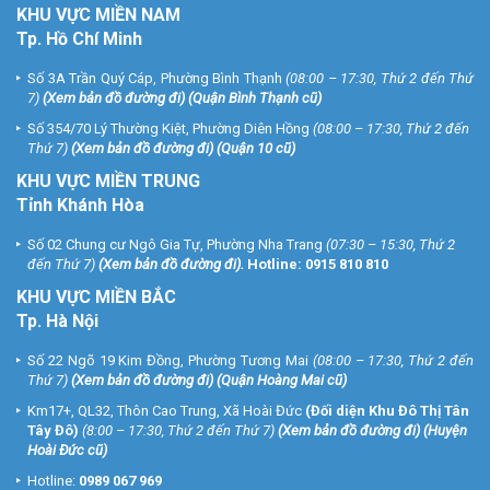
KHU
VỰC MIỀN NAM
Tp. Hồ Chí Minh
Số 3A Trần Quý Cáp, Phường Bình Thạnh
(08:00 – 17:30, Thứ 2 đến Thứ
7)
(
Xem bản đồ đường đi
) (Quận Bình Thạnh cũ)
Số 354/70 Lý Thường Kiệt, Phường Diên Hồng
(08:00 – 17:30, Thứ 2 đến
Thứ 7)
(
Xem bản đồ đường đi
) (Quận 10 cũ)
KHU VỰC MIỀN TRUNG
Tỉnh Khánh Hòa
Số 02 Chung cư Ngô Gia Tự, Phường Nha Trang
(07:30 – 15:30, Thứ 2
đến Thứ 7)
(
Xem bản đồ đường đi
).
Hotline:
0915 810 810
KHU VỰC MIỀN BẮC
Tp. Hà Nội
Số 22 Ngõ 19 Kim Đồng, Phường Tương Mai
(08:00 – 17:30, Thứ 2 đến
Thứ 7)
(
Xem bản đồ đường đi
) (Quận Hoàng Mai cũ)
Km17+, QL32, Thôn Cao Trung, Xã Hoài Đức
(Đối diện Khu Đô Thị Tân
Tây Đô)
(8:00 – 17:30, Thứ 2 đến Thứ 7)
(
Xem bản đồ đường đi
) (Huyện
Hoài Đức cũ)
Hotline:
0989 067 969