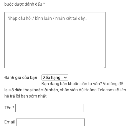
buộc được đánh dấu
*
– Giao Diện Truyền Dữ Liệu: USB-C × 1, USB-A × 2 ở mặt trước, USB-
A × 2 ở mặt sau
– Nguồn cấp: AC100-240V, 50/60 Hz
– Kích thước sản phẩm: 1507×930×86mm
– Trọng lượng sản phẩm: 40,36 kg
– Tuổi Thọ: 50000 giờ
– Xuất xứ: Trung Quốc.
– Bảo hành: 24 tháng.
Đặt mua hàng Online HIKVISION DS-SH65RB-AD ngay hôm nay để
được hỗ trợ giá tốt nhất. Tham khảo thêm thông tin tại
Facebook
Vuhoangtelecom
nhé.
Đánh giá của bạn
Bạn đang băn khoăn cần tư vấn? Vui lòng để
lại số điện thoại hoặc lời nhắn, nhân viên Vũ Hoàng Telecom sẽ liên
hệ trả lời bạn sớm nhất.
Tên
*
Email