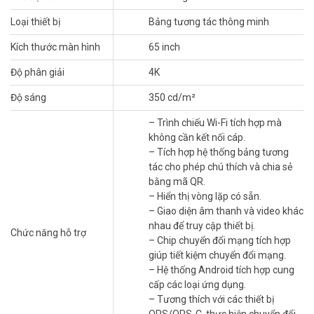
Loại thiết bị
Bảng tương tác thông minh
Thiết bị tích hợp các công nghệ như màn hình 4K, cảm ứng hồng
ngoại, xử lý thông tin đa phương tiện, truyền mạng và cung cấp cho
Kích thước màn hình
65 inch
người dùng nhiều tính năng khác nhau như viết, chú thích, chia sẻ
đa màn hình, phát hiện bút và gọi video từ xa (tùy chọn).
Độ phân giải
4K
Màn hình tương tác HIKVISION
DS-SH65RB-AD
chủ yếu được sử
Độ sáng
350 cd/m²
dụng cho các hội nghị video từ xa, đào tạo và hướng dẫn, tư vấn y
– Trình chiếu Wi-Fi tích hợp mà
tế và các sự kiện khác trong các loại văn phòng, phòng họp, lớp học
không cần kết nối cáp.
đa phương tiện, phòng triển lãm, v.v.
– Tích hợp hệ thống bảng tương
Tính năng nổi bật:
tác cho phép chú thích và chia sẻ
bằng mã QR.
Màn hình Ultra HD với độ phân giải tín hiệu đầu vào lên tới
– Hiển thị vòng lặp có sẵn.
3840 × 2160.
– Giao diện âm thanh và video khác
Chữ viết siêu mịn 20px và đường kính 2 mm có thể nhận biết
nhau để truy cập thiết bị.
Chức năng hỗ trợ
được với độ chính xác 1 mm.
– Chip chuyển đổi mạng tích hợp
Wi-Fi tích hợp thực hiện chia sẻ màn hình mà không cần kết
giúp tiết kiệm chuyển đổi mạng.
nối cáp.
– Hệ thống Android tích hợp cung
Tích hợp hệ thống bảng tương tác cho phép chú thích và
cấp các loại ứng dụng.
chia sẻ bằng mã QR.
– Tương thích với các thiết bị
Hiển thị vòng lặp có sẵn.
OPS/OPS-C, thực hiện chuyển đổi