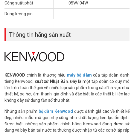
Trong các tòa nhà cao ốc đang hoạt động < 20 tầng
Công suất phát
05W/ 04W
Trọn bộ máy
bộ đàm cầm tay TK-2317/TK3317
Dung lượng pin
Thân máy (Malaysia).
Pin Li-ion 7.5v dung lượng 2000 mAH
Sạc nhanh KSC43.
Thông tin hãng sản xuất
Anten.
Cài lưng.
Hướng dẫn sử dụng (Thiết bị đồng bộ nhập khẩu từ
Singapore).
Lưu ý:
KENWOOD
chính là thương hiệu
máy bộ đàm
của tập đoàn danh
– Hiện nay trên thị trường có rất nhiều hàng nhái, hàng giả, hàng
tiếng Kenwood,
xuất xứ Nhật Bản
. Đây là một tập đoàn có quy mô
kém chất lượng. Để đảm bảo mua hàng chính hãng, Quý Khách
lớn trên toàn thế giới về nhiều loại sản phẩm trong các lĩnh vực như
hàng yêu cầu đơn vị xuất bán cung cấp đầy đủ Giấy chứng nhận
thiết kế, xe hơi, âm thanh, gia đình và đặc biệt là các thiết bị liên lạc
Hợp chuẩn/hợp quy, CO,CQ bản gốc để đối chiếu.
không dây sử dụng tần số thu phát.
Để cập nhật thông tin giá bán máy bộ đàm TK-2317/TK3317 mới
Những sản phẩm
bộ đàm Kenwood
được đánh giá cao về thiết kế
nhất, quý khách hàng vui lòng liên hệ HOTLINE 1900 9259 để được
đẹp, nhiều mẫu mã gọn nhẹ cũng như chất lượng liên lạc ổn định.
hỗ trợ tốt nhất. Tham khảo thêm hình ảnh tại
Facebook
Được biết, những sản phẩm chính hãng Kenwood đang được sử
Vuhoangtelecom
nhé.
dụng và bày bán tại nước ta thường được nhập từ các cơ sở láp ráp