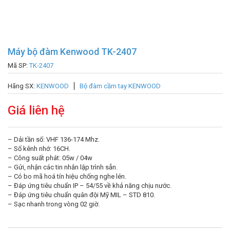
Máy bộ đàm Kenwood TK-2407
Mã SP:
TK-2407
Hãng SX:
KENWOOD
Bộ đàm cầm tay KENWOOD
Giá liên hệ
– Dải tần số: VHF 136-174 Mhz.
– Số kênh nhớ: 16CH.
– Công suất phát: 05w / 04w
– Gửi, nhận các tin nhắn lập trình sẵn.
– Có bo mã hoá tín hiệu chống nghe lén.
– Đáp ứng tiêu chuẩn IP – 54/55 về khả năng chịu nước.
– Đáp ứng tiêu chuẩn quân đội Mỹ MIL – STD 810.
– Sạc nhanh trong vòng 02 giờ.