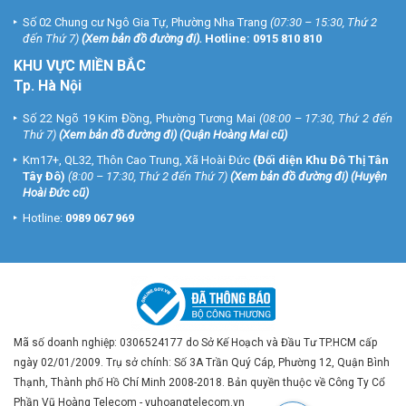
Số 02 Chung cư Ngô Gia Tự, Phường Nha Trang
(07:30 – 15:30, Thứ 2
đến Thứ 7)
(
Xem bản đồ đường đi
).
Hotline:
0915 810 810
KHU VỰC MIỀN BẮC
Tp. Hà Nội
Số 22 Ngõ 19 Kim Đồng, Phường Tương Mai
(08:00 – 17:30, Thứ 2 đến
Thứ 7)
(
Xem bản đồ đường đi
) (Quận Hoàng Mai cũ)
Km17+, QL32, Thôn Cao Trung, Xã Hoài Đức
(Đối diện Khu Đô Thị Tân
Tây Đô)
(8:00 – 17:30, Thứ 2 đến Thứ 7)
(
Xem bản đồ đường đi
) (Huyện
Hoài Đức cũ)
Hotline:
0989 067 969
Mã số doanh nghiệp: 0306524177 do Sở Kế Hoạch và Đầu Tư TP.HCM cấp
ngày 02/01/2009. Trụ sở chính: Số 3A Trần Quý Cáp, Phường 12, Quận Bình
Thạnh, Thành phố Hồ Chí Minh 2008-2018. Bản quyền thuộc về Công Ty Cổ
Phần Vũ Hoàng Telecom - vuhoangtelecom.vn