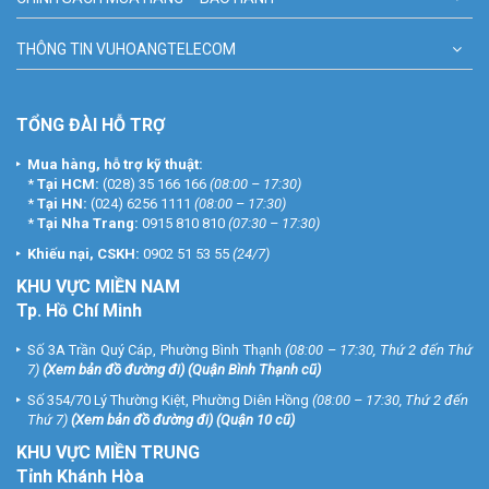
THÔNG TIN VUHOANGTELECOM
TỔNG ĐÀI HỖ TRỢ
Mua hàng, hỗ trợ kỹ thuật:
*
Tại HCM:
(028) 35 166 166
(08:00 – 17:30)
*
Tại HN:
(024) 6256 1111
(08:00 – 17:30)
*
Tại Nha Trang:
0915 810 810
(07:30 – 17:30)
Khiếu nại, CSKH:
0902 51 53 55
(24/7)
KHU
VỰC MIỀN NAM
Tp. Hồ Chí Minh
Số 3A Trần Quý Cáp, Phường Bình Thạnh
(08:00 – 17:30, Thứ 2 đến Thứ
7)
(
Xem bản đồ đường đi
) (Quận Bình Thạnh cũ)
Số 354/70 Lý Thường Kiệt, Phường Diên Hồng
(08:00 – 17:30, Thứ 2 đến
Thứ 7)
(
Xem bản đồ đường đi
) (Quận 10 cũ)
KHU VỰC MIỀN TRUNG
Tỉnh Khánh Hòa