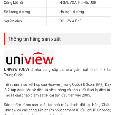
Cổng kết nối
HDMI, VGA, RJ-45, USB
– Chất liệu: vỏ sắt.
– Xuất xứ: Trung Quốc.
Số lượng ổ cứng
Hỗ trợ 1 ổ cứng
– Bảo hành: 24 tháng.
Nguồn điện
DC 12V & PoE
Để cập nhật thông tin giá đầu ghi hình UNV mới nhất, quý khách
hàng vui lòng liên hệ HOTLINE 1900 9259 để được hỗ trợ tốt nhất.
Tham khảo các kênh thông tin khác:
Thông tin hãng sản xuất
– Facebook:
https://www.facebook.com/vuhoangtelecom/
– Youtube:
https://www.youtube.com/c/VuhoangTVChannel
– Website:
https://vuhoangtelecom.vn/
UNIVEW (UNV)
là nhà cung cấp camera giám sát lớn thứ 3 tại
Trung Quốc.
Tiền thân là sự kết hợp của Huawei (Trung Quốc) & 3com (Mỹ). Đây
là 2 tập đoàn lớn về điện tử viễn thông và sản xuất thiết bị điện tử.
Tạo ra giải pháp giám sát IP cải tiến đầu tiên vào 2005.
Sản phẩm được sản xuất tại nhà máy chính đặt tại Hàng Châu.
Uniview có các dòng sản phẩm như: camera IP, đầu ghi IP, Encoder,