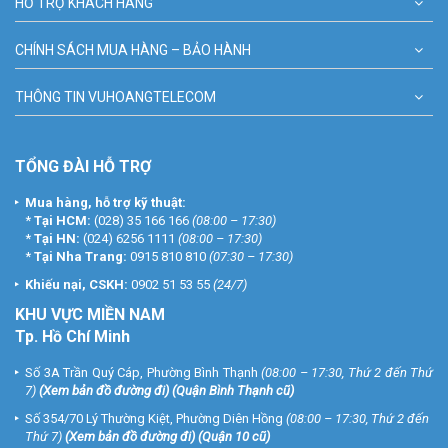
HỖ TRỢ KHÁCH HÀNG
CHÍNH SÁCH MUA HÀNG – BẢO HÀNH
THÔNG TIN VUHOANGTELECOM
TỔNG ĐÀI HỖ TRỢ
Mua hàng, hỗ trợ kỹ thuật:
*
Tại HCM:
(028) 35 166 166
(08:00 – 17:30)
*
Tại HN:
(024) 6256 1111
(08:00 – 17:30)
*
Tại Nha Trang:
0915 810 810
(07:30 – 17:30)
Khiếu nại, CSKH:
0902 51 53 55
(24/7)
KHU
VỰC MIỀN NAM
Tp. Hồ Chí Minh
Số 3A Trần Quý Cáp, Phường Bình Thạnh
(08:00 – 17:30, Thứ 2 đến Thứ
7)
(
Xem bản đồ đường đi
) (Quận Bình Thạnh cũ)
Số 354/70 Lý Thường Kiệt, Phường Diên Hồng
(08:00 – 17:30, Thứ 2 đến
Thứ 7)
(
Xem bản đồ đường đi
) (Quận 10 cũ)