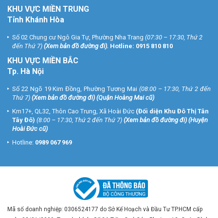
KHU VỰC MIỀN TRUNG
Tỉnh Khánh Hòa
Số 02 Chung cư Ngô Gia Tự, Phường Nha Trang
(07:30 – 17:30, Thứ 2
đến Thứ 7)
(
Xem bản đồ đường đi
).
Hotline:
0915 810 810
KHU VỰC MIỀN BẮC
Tp. Hà Nội
Số 22 Ngõ 19 Kim Đồng, Phường Tương Mai
(08:00 – 17:30, Thứ 2 đến
Thứ 7)
(
Xem bản đồ đường đi
) (Quận Hoàng Mai cũ)
Km17+, QL32, Thôn Cao Trung, Xã Hoài Đức
(Đối diện Khu Đô Thị Tân
Tây Đô)
(8:00 – 17:30, Thứ 2 đến Thứ 7)
(
Xem bản đồ đường đi
) (Huyện
Hoài Đức cũ)
Hotline:
0989 067 969
Mã số doanh nghiệp: 0306524177 do Sở Kế Hoạch và Đầu Tư TP.HCM cấp