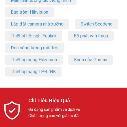
Màn hình tương tác thông minh
Báo trộm Hikvision
Lắp đặt camera nhà xưởng
Switch Scodeno
Thiết bị hội nghị Yealink
Bộ phát wifi Imou
Đèn năng lượng mặt trời
Thiết bị mạng Hikvision
Khóa cửa Goman
Thiết bị mạng TP-LINK
Chi Tiêu Hiệu Quả
Đa dạng sản phẩm và dịch vụ
Chất lượng cao với giá ưu đãi