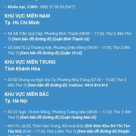
Khiếu nại, CSKH:
0902 51 53 55
(24/7)
KHU
VỰC MIỀN NAM
Tp. Hồ Chí Minh
Số 3A Trần Quý Cáp, Phường Bình Thạnh
(08:00 – 17:30, Thứ 2 đến Thứ
7)
(
Xem bản đồ đường đi
) (Quận Bình Thạnh cũ)
Số 354/70 Lý Thường Kiệt, Phường Diên Hồng
(08:00 – 17:30, Thứ 2 đến
Thứ 7)
(
Xem bản đồ đường đi
) (Quận 10 cũ)
KHU VỰC MIỀN TRUNG
Tỉnh Khánh Hòa
Số 02 Chung cư Ngô Gia Tự, Phường Nha Trang
(07:30 – 15:30, Thứ 2
đến Thứ 7)
(
Xem bản đồ đường đi
).
Hotline:
0915 810 810
KHU VỰC MIỀN BẮC
Tp. Hà Nội
Số 22 Ngõ 19 Kim Đồng, Phường Tương Mai
(08:00 – 17:30, Thứ 2 đến
Thứ 7)
(
Xem bản đồ đường đi
) (Quận Hoàng Mai cũ)
Km17+, QL32, Thôn Cao Trung, Xã Hoài Đức
(Đối diện Khu Đô Thị Tân
Tây Đô)
(8:00 – 17:30, Thứ 2 đến Thứ 7)
(
Xem bản đồ đường đi
) (Huyện