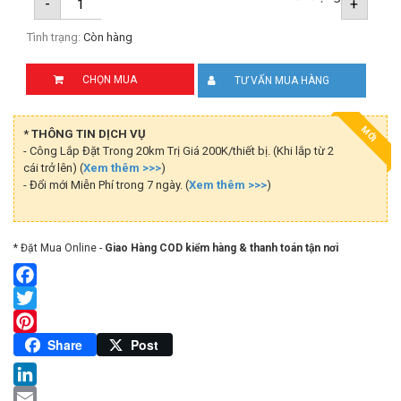
-
+
Tình trạng:
Còn hàng
CHỌN MUA
TƯ VẤN MUA HÀNG
MỚI
* THÔNG TIN DỊCH VỤ
- Công Lắp Đặt Trong 20km Trị Giá 200K/thiết bị. (Khi lắp từ 2
cái trở lên) (
Xem thêm >>>
)
- Đổi mới Miễn Phí trong 7 ngày. (
Xem thêm >>>
)
* Đặt Mua Online -
Giao Hàng COD kiểm hàng & thanh toán tận nơi
Facebook
Twitter
Pinterest
Share
Post
LinkedIn