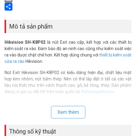
Email
Share
Mô tả sản phẩm
Hikvision SH-K8P02
là nút Exit cao cấp, kết hợp với các thiết bị
kiểm soát ra vào. Đảm bảo độ an ninh cao cũng như kiểm soát việc
ra vào được chặt chẽ hơn. Kết hợp dùng chung với
thiết bị kiểm soát
cửa ra vào
Hikvision.
Nút Exit Hikvision SH-K8P02 có kiểu dáng hiện đại, chất liệu mặt
hợp kim nhôm, nút bấm thép. Nên có thể lắp đặt ở tất cả các vật
liệu nội thất như trên vách thạch cao, gỗ, bê tông, thép. Sản phẩm
đang có giá ưu đãi tốt trên toàn quốc tại
Vuhoangtelecom
.
Thông số kỹ thuật nút exit thoát hiểm
Hikvision SH-K8P02
Xem thêm
– Nút exit : Mặt hợp kim nhôm
– Nút bấm thép
Thông số kỹ thuật
– Kích thước (Dài x rộng x cao): 90×35×28.9mm