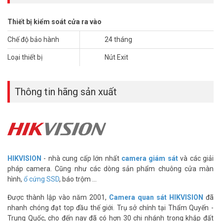
– Xuất xứ: Trung Quốc
– Bảo hành: 12 tháng
Thiết bị kiểm soát cửa ra vào
Đặt mua hàng Online ngay Hikvision SH-K8P02 mới nhất, xin vui
Chế độ bảo hành
24 tháng
lòng liên hệ HOTLINE
1900.9259
để được hỗ trợ tốt nhất. Tham
khảo thêm hình ảnh tại
Facebook Vuhoangtelecom
nhé.
Loại thiết bị
Nút Exit
Thông tin hãng sản xuất
HIKVISION
- nhà cung cấp lớn nhất
camera giám sát
và các giải
pháp camera. Cũng như các dòng sản phẩm chuông cửa màn
hình,
ổ cứng SSD
, báo trộm ...
Được thành lập vào năm 2001,
Camera quan sát HIKVISION
đã
nhanh chóng đạt top đầu thế giới. Trụ sở chính tại Thẩm Quyến -
Trung Quốc, cho đến nay đã có hơn 30 chi nhánh trong khắp đất