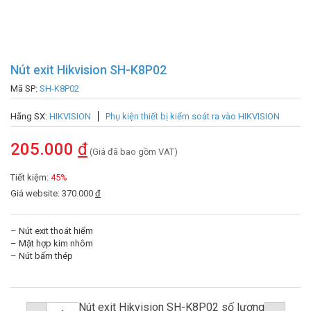
Nút exit Hikvision SH-K8P02
Mã SP:
SH-K8P02
Hãng SX:
HIKVISION
Phụ kiện thiết bị kiểm soát ra vào HIKVISION
205.000
đ
(Giá đã bao gồm VAT)
Tiết kiệm:
45%
Giá website: 370.000
đ
– Nút exit thoát hiểm
– Mặt hợp kim nhôm
– Nút bấm thép
Nút exit Hikvision SH-K8P02 số lượng