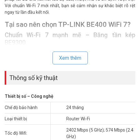
Với chuẩn Wi-Fi 7 mới nhất, bạn sẽ cảm nhận sự khác biệt rõ rệt
ngay từ lần đầu kết nối.
Tại sao nên chọn TP-LINK BE400 WiFi 7?
Chuẩn Wi-Fi 7 mạnh mẽ – Băng tần kép
BE9300
Hỗ trợ 2.4GHz và 5GHz với tổng tốc độ lên đến 9300Mbps
Xem thêm
Tối ưu hóa băng thông khi nhiều thiết bị kết nối cùng lúc
Giảm độ trễ tối đa, mượt mà trong mọi tác vụ trực tuyến
Lý tưởng cho mọi đối tượng sử dụng
Thông số kỹ thuật
Game thủ / Livestreamer
Thiết bị số – Công nghệ
Không còn tình trạng giật lag, ping cao gây ức chế
Truyền tải hình ảnh và âm thanh rõ nét, không delay
Chế độ bảo hành
24 tháng
Hộ gia đình / Nhà thông minh
Loại thiết bị
Router Wi-Fi
Kết nối ổn định hàng chục thiết bị: TV, camera, cảm biến…
2402 Mbps (5 GHz); 574 Mbps (2.4
Tốc độ Wifi:
Quản lý và kiểm soát dễ dàng qua ứng dụng TP-Link Tether
GHz)