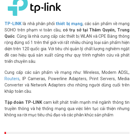
Hướng dẫn cấu hình TP-LINK BE400 đơn
giản cho người mới
Cắm nguồn và kết nối dây mạng WAN từ modem vào cổng
TP-LINK
là nhà phân phối
thiết bị mạng
, các sản phẩm về mạng
Internet
SOHO trên phạm vi toàn cầu,
có trụ sở tại Thâm Quyến, Trung
Mở ứng dụng TP-Link Tether trên điện thoại
Quốc
. Cũng là nhà cung cấp các thiết bị WLAN và CPE Băng thông
Quét mã QR dưới router để kết nối nhanh
rộng đứng số 1 trên thế giới với rất nhiều chủng loại sản phẩm hiện
Đặt tên mạng và mật khẩu theo ý muốn
diện trên 120 quốc gia. Với tiêu chí quản lý chất lượng nghiêm ngặt
Hoàn tất, sẵn sàng lướt mạng cực nhanh
đề cao hiệu quả sản xuất cũng như quy trình nghiên cứu và phát
triển chuyên sâu.
Chỉ 5 phút để có mạng Wi-Fi cực mạnh tại nhà!
Mua TP-LINK BE400 ở đâu chính hãng, giá
Cung cấp các sản phẩm về mạng như: Wireless, Modem ADSL,
Routers
, IP Cameras, Powerline Adapters, Print Servers, Media
tốt?
Converter và Network Adapters cho những người dùng cuối trên
Sản phẩm chính hãng TP-LINK
khắp toàn cầu.
Bảo hành 24 tháng
Tập đoàn TP-LINK
cam kết phát triển mạnh mẽ ngành thông tin
Giao hàng nhanh toàn quốc
truyền thông và hệ thống mạng qua việc liên tục cải thiện nhưng
Tư vấn miễn phí, hỗ trợ kỹ thuật trọn đời
không xa rời mục tiêu chủ đạo và các phân khúc sản phẩm
Mua TP-LINK BE400 WiFi 7 tại
Vũ Hoàng Telecom
– Đơn vị phân
phối uy tín, giá tốt, hậu mãi tận tâm!