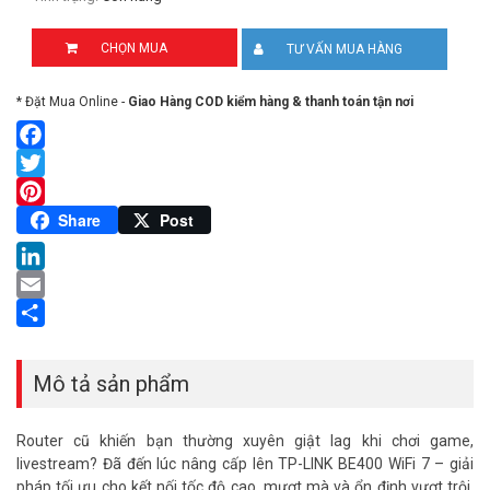
CHỌN MUA
TƯ VẤN MUA HÀNG
* Đặt Mua Online -
Giao Hàng COD kiểm hàng & thanh toán tận nơi
Facebook
Twitter
Pinterest
Share
Post
LinkedIn
Email
Share
Mô tả sản phẩm
Router cũ khiến bạn thường xuyên giật lag khi chơi game,
livestream? Đã đến lúc nâng cấp lên TP-LINK BE400 WiFi 7 – giải
pháp tối ưu cho kết nối tốc độ cao, mượt mà và ổn định vượt trội.