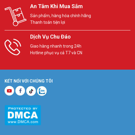
An Tâm Khi Mua Sắm
Sản phẩm, hàng hóa chính hãng
Thanh toán tiện lợi
Dịch Vụ Chu Đáo
Giao hàng nhanh trong 24h
Hotline phục vụ cả T7 và CN
KẾT NỐI VỚI CHÚNG TÔI