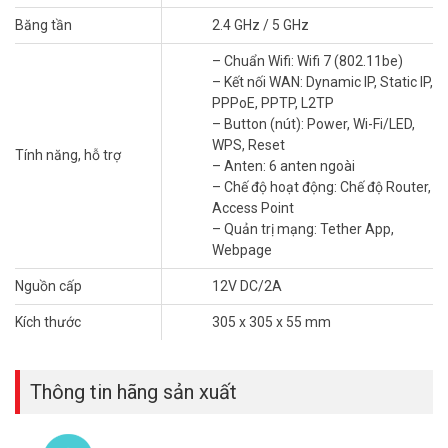
Doanh nghiệp nhỏ / Văn phòng
Băng tần
2.4 GHz / 5 GHz
Tối ưu hoá mạng nội bộ, hỗ trợ chia sẻ file nhanh chóng
– Chuẩn Wifi: Wifi 7 (802.11be)
Bảo mật cao với WPA3, phù hợp cho công việc và giao dịch
– Kết nối WAN: Dynamic IP, Static IP,
PPPoE, PPTP, L2TP
So sánh Wi-Fi 7 với Wi-Fi 6 và Wi-Fi 5
– Button (nút): Power, Wi-Fi/LED,
WPS, Reset
Tính năng, hỗ trợ
– Anten: 6 anten ngoài
Tính năng
Wi-Fi 5
Wi
– Chế độ hoạt động: Chế độ Router,
Access Point
Tốc độ tối đa
~3.5Gbps
~
– Quản trị mạng: Tether App,
Webpage
Độ trễ
Cao
Tr
Nguồn cấp
12V DC/2A
Thiết bị đồng thời
15–20 thiết bị
25
Kích thước
305 x 305 x 55 mm
Ổn định kết nối
Trung bình
Tố
Thông tin hãng sản xuất
Bạn đang dùng
router Wi-Fi
cũ? Đã đến lúc trải nghiệm Wi-Fi 7 với
BE400 tốc độ, ổn định và hiện đại hơn nhiều lần.