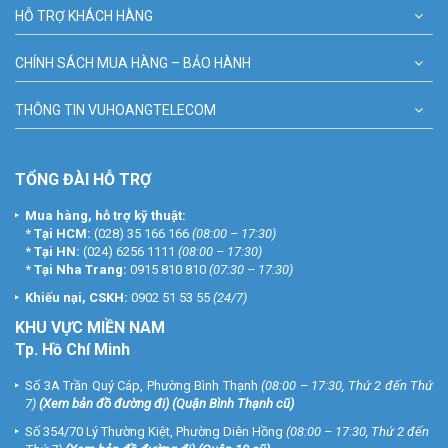
HỖ TRỢ KHÁCH HÀNG
CHÍNH SÁCH MUA HÀNG – BẢO HÀNH
THÔNG TIN VUHOANGTELECOM
TỔNG ĐÀI HỖ TRỢ
Mua hàng, hỗ trợ kỹ thuật:
*
Tại HCM:
(028) 35 166 166
(08:00 – 17:30)
*
Tại HN:
(024) 6256 1111
(08:00 – 17:30)
*
Tại Nha Trang:
0915 810 810
(07:30 – 17:30)
Khiếu nại, CSKH:
0902 51 53 55
(24/7)
KHU
VỰC MIỀN NAM
Tp. Hồ Chí Minh
Số 3A Trần Quý Cáp, Phường Bình Thạnh
(08:00 – 17:30, Thứ 2 đến Thứ
7)
(
Xem bản đồ đường đi
) (Quận Bình Thạnh cũ)
Số 354/70 Lý Thường Kiệt, Phường Diên Hồng
(08:00 – 17:30, Thứ 2 đến