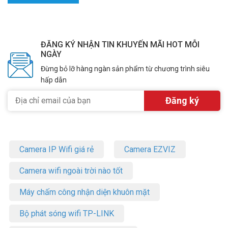
TP-LINK BE400 WiFi 7 là lựa chọn lý tưởng cho mọi nhu cầu kết nối
hiện đại. Tốc độ cao, kết nối ổn định, dễ cấu hình – tất cả trong một
thiết bị nhỏ gọn. Đặt mua ngay hôm nay tại Vũ Hoàng Telecom để
nâng cấp trải nghiệm mạng của bạn! Tham khảo thêm thông tin tại
ĐĂNG KÝ NHẬN TIN KHUYẾN MÃI HOT MỖI
Facebook Vuhoangtelecom
nhé.
NGÀY
Đừng bỏ lỡ hàng ngàn sản phẩm từ chương trình siêu
hấp dẫn
Camera IP Wifi giá rẻ
Camera EZVIZ
Camera wifi ngoài trời nào tốt
Máy chấm công nhận diện khuôn mặt
Bộ phát sóng wifi TP-LINK