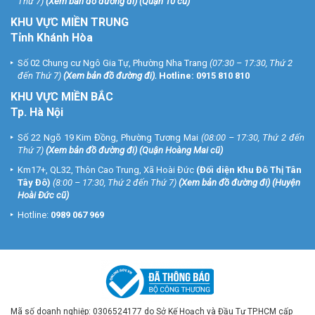
Thứ 7)
(
Xem bản đồ đường đi
) (Quận 10 cũ)
KHU VỰC MIỀN TRUNG
Tỉnh Khánh Hòa
Số 02 Chung cư Ngô Gia Tự, Phường Nha Trang
(07:30 – 17:30, Thứ 2
đến Thứ 7)
(
Xem bản đồ đường đi
).
Hotline:
0915 810 810
KHU VỰC MIỀN BẮC
Tp. Hà Nội
Số 22 Ngõ 19 Kim Đồng, Phường Tương Mai
(08:00 – 17:30, Thứ 2 đến
Thứ 7)
(
Xem bản đồ đường đi
) (Quận Hoàng Mai cũ)
Km17+, QL32, Thôn Cao Trung, Xã Hoài Đức
(Đối diện Khu Đô Thị Tân
Tây Đô)
(8:00 – 17:30, Thứ 2 đến Thứ 7)
(
Xem bản đồ đường đi
) (Huyện
Hoài Đức cũ)
Hotline:
0989 067 969
Mã số doanh nghiệp: 0306524177 do Sở Kế Hoạch và Đầu Tư TP.HCM cấp