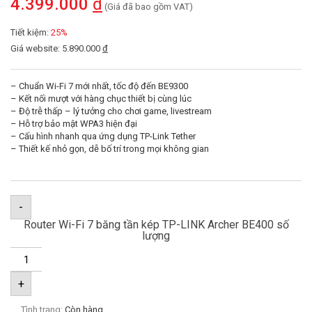
4.399.000
đ
(Giá đã bao gồm VAT)
Tiết kiệm:
25%
Giá website: 5.890.000
đ
– Chuẩn Wi-Fi 7 mới nhất, tốc độ đến BE9300
– Kết nối mượt với hàng chục thiết bị cùng lúc
– Độ trễ thấp – lý tưởng cho chơi game, livestream
– Hỗ trợ bảo mật WPA3 hiện đại
– Cấu hình nhanh qua ứng dụng TP-Link Tether
– Thiết kế nhỏ gọn, dễ bố trí trong mọi không gian
-
Router Wi-Fi 7 băng tần kép TP-LINK Archer BE400 số
lượng
+
Tình trạng:
Còn hàng