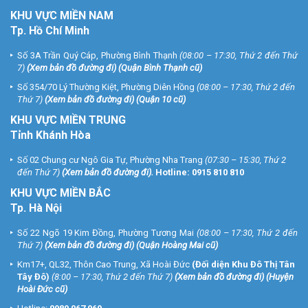
KHU
VỰC MIỀN NAM
Tp. Hồ Chí Minh
Số 3A Trần Quý Cáp, Phường Bình Thạnh
(08:00 – 17:30, Thứ 2 đến Thứ
7)
(
Xem bản đồ đường đi
) (Quận Bình Thạnh cũ)
Số 354/70 Lý Thường Kiệt, Phường Diên Hồng
(08:00 – 17:30, Thứ 2 đến
Thứ 7)
(
Xem bản đồ đường đi
) (Quận 10 cũ)
KHU VỰC MIỀN TRUNG
Tỉnh Khánh Hòa
Số 02 Chung cư Ngô Gia Tự, Phường Nha Trang
(07:30 – 15:30, Thứ 2
đến Thứ 7)
(
Xem bản đồ đường đi
).
Hotline:
0915 810 810
KHU VỰC MIỀN BẮC
Tp. Hà Nội
Số 22 Ngõ 19 Kim Đồng, Phường Tương Mai
(08:00 – 17:30, Thứ 2 đến
Thứ 7)
(
Xem bản đồ đường đi
) (Quận Hoàng Mai cũ)
Km17+, QL32, Thôn Cao Trung, Xã Hoài Đức
(Đối diện Khu Đô Thị Tân
Tây Đô)
(8:00 – 17:30, Thứ 2 đến Thứ 7)
(
Xem bản đồ đường đi
) (Huyện
Hoài Đức cũ)