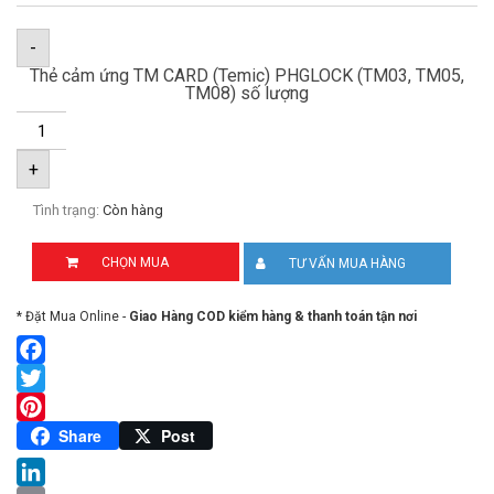
-
Thẻ cảm ứng TM CARD (Temic) PHGLOCK (TM03, TM05,
TM08) số lượng
+
Tình trạng:
Còn hàng
CHỌN MUA
TƯ VẤN MUA HÀNG
* Đặt Mua Online -
Giao Hàng COD kiểm hàng & thanh toán tận nơi
Facebook
Twitter
Pinterest
Share
Post