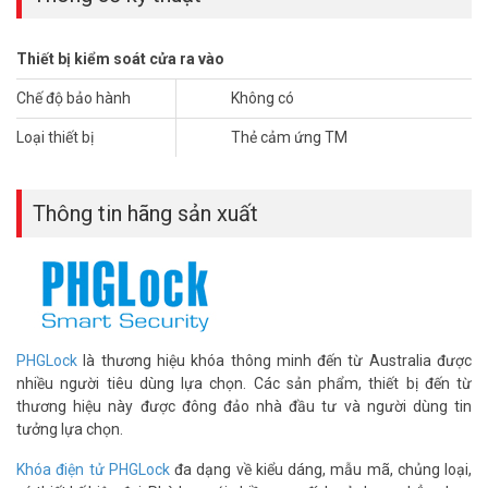
– Chuẩn thẻ: TM (TM03, TM05, TM08)
– Sử dụng chip cảm biến thông minh
– Sử dụng cho khóa PHGLOCK dùng thẻ từ TM
Thiết bị kiểm soát cửa ra vào
– Xuất xứ: Australia.
– Bảo hành: không có.
Chế độ bảo hành
Không có
*** Tham khảo thêm:
Khóa cửa điện tử cho khách sạn
Loại thiết bị
Thẻ cảm ứng TM
PHGLOCK giá tốt
Để cập nhật thông tin giá bán thẻ TM CARD (Temic) PHGLOCK xin
Thông tin hãng sản xuất
vui lòng liên hệ HOTLINE
1900.9259
để được hỗ trợ tốt nhất. Tham
khảo thêm thông tin tại
Facebook Vuhoangtelecom
nhé.
PHGLock
là thương hiệu khóa thông minh đến từ Australia được
nhiều người tiêu dùng lựa chọn. Các sản phẩm, thiết bị đến từ
thương hiệu này được đông đảo nhà đầu tư và người dùng tin
tưởng lựa chọn.
Khóa điện tử PHGLock
đa dạng về kiểu dáng, mẫu mã, chủng loại,