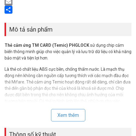
LinkedIn
Email
Share
Mô tả sản phẩm
Thẻ cảm ứng TM CARD (Temic) PHGLOCK
sử dụng chip cảm
biến thông minh giúp cho việc quản lý và lưu trữ dữ liệu có khả năng
bảo mật và tiện lợi hơn.
Là thẻ có chất liệu ABS cực bền, chống thấm nước. Là mạch thụ
động nên không cần nguồn cấp tương thích với các mạch đầu đọc
thẻ Mifare. Thẻ cảm ứng Temic hoạt động rất dễ dàng, chỉ cần đưa
thẻ đến gần bộ phận đọc thẻ của khoá là khoá sẽ được mở. Chip
được đặt bên trong thẻ cho nên không chịu ảnh hưởng của môi
trường bên ngoài. Có thể in hình ảnh lên thẻ, phù hợp cho việc
quảng cáo và quản lý.
Xem thêm
Mô tả tính năng thẻ cảm ứng TM CARD
(Temic) PHGLOCK (TM03, TM05, TM08)
Thông số kỹ thuật