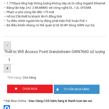
– 1.77Gbps tổng hợp thông lượng không dây và 2x cổng Gigabit Ethernet
– Băng tần kép 2×2: 2 MUMIMO với công nghệ DL / UL OFDMA
– Phạm vi phủ sóng lên đến 175 mét
– Hỗ trợ 256 thiết bị khách Wi-Fi đồng thời
– Tự điều chỉnh nguồn khi tự động phát hiện PoE hoặc PoE +
– Bộ điều khiển nhúng có thể quản lý tới 50 AP dòng GWN cục bộ
-
Thiết bị Wifi Access Point Grandstream GWN7660 số lượng
+
Tình trạng:
Còn hàng
CHỌN MUA
TƯ VẤN MUA HÀNG
* Đặt Mua Online -
Giao Hàng COD kiểm hàng & thanh toán tận nơi