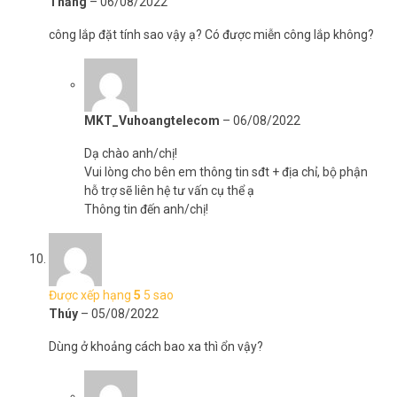
Thăng
–
06/08/2022
công lắp đặt tính sao vậy ạ? Có được miễn công lắp không?
MKT_Vuhoangtelecom
–
06/08/2022
Dạ chào anh/chị!
Vui lòng cho bên em thông tin sđt + địa chỉ, bộ phận
hỗ trợ sẽ liên hệ tư vấn cụ thể ạ
Thông tin đến anh/chị!
Được xếp hạng
5
5 sao
Thúy
–
05/08/2022
Dùng ở khoảng cách bao xa thì ổn vậy?