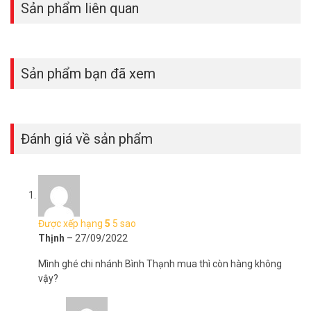
Sản phẩm liên quan
– Bảo hành: 36 tháng.
Đặt hàng Online ngay sản phẩm Grandstream GWN7660 xin vui
lòng liên hệ HOTLINE 1900 9259 để được hỗ trợ nhanh nhất. Tham
khảo thêm thông tin tại
Facebook Vuhoangtelecom
nhé.
Sản phẩm bạn đã xem
Đánh giá về sản phẩm
Được xếp hạng
5
5 sao
Thịnh
–
27/09/2022
Mình ghé chi nhánh Bình Thạnh mua thì còn hàng không
vậy?