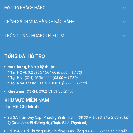
HỖ TRỢ KHÁCH HÀNG
CHÍNH SÁCH MUA HÀNG – BẢO HÀNH
THÔNG TIN VUHOANGTELECOM
TỔNG ĐÀI HỖ TRỢ
Mua hàng, hỗ trợ kỹ thuật:
*
Tại HCM:
(028) 35 166 166
(08:00 – 17:30)
*
Tại HN:
(024) 6256 1111
(08:00 – 17:30)
*
Tại Nha Trang:
0915 810 810
(07:30 – 17:30)
Khiếu nại, CSKH:
0902 51 53 55
(24/7)
KHU
VỰC MIỀN NAM
Tp. Hồ Chí Minh
Số 3A Trần Quý Cáp, Phường Bình Thạnh
(08:00 – 17:30, Thứ 2 đến Thứ
7)
(
Xem bản đồ đường đi
) (Quận Bình Thạnh cũ)
Số 354/70 Lý Thường Kiệt, Phường Diên Hồng
(08:00 – 17:30, Thứ 2 đến