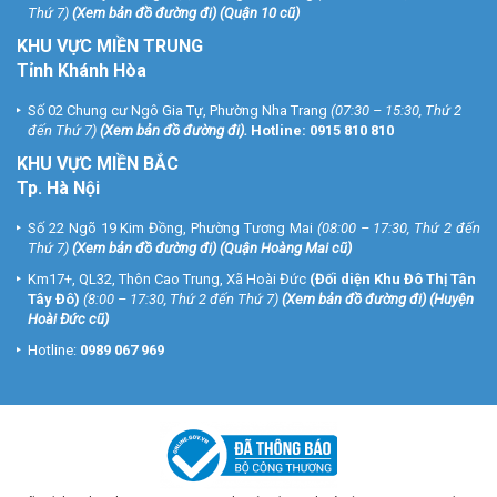
Thứ 7)
(
Xem bản đồ đường đi
) (Quận 10 cũ)
KHU VỰC MIỀN TRUNG
Tỉnh Khánh Hòa
Số 02 Chung cư Ngô Gia Tự, Phường Nha Trang
(07:30 – 15:30, Thứ 2
đến Thứ 7)
(
Xem bản đồ đường đi
).
Hotline:
0915 810 810
KHU VỰC MIỀN BẮC
Tp. Hà Nội
Số 22 Ngõ 19 Kim Đồng, Phường Tương Mai
(08:00 – 17:30, Thứ 2 đến
Thứ 7)
(
Xem bản đồ đường đi
) (Quận Hoàng Mai cũ)
Km17+, QL32, Thôn Cao Trung, Xã Hoài Đức
(Đối diện Khu Đô Thị Tân
Tây Đô)
(8:00 – 17:30, Thứ 2 đến Thứ 7)
(
Xem bản đồ đường đi
) (Huyện
Hoài Đức cũ)
Hotline:
0989 067 969