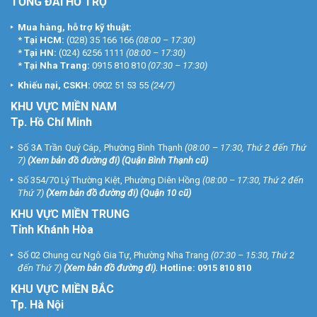
TỔNG ĐÀI HỖ TRỢ
Mua hàng, hỗ trợ kỹ thuật:
*
Tại HCM:
(028) 35 166 166
(08:00 – 17:30)
*
Tại HN:
(024) 6256 1111
(08:00 – 17:30)
*
Tại Nha Trang:
0915 810 810
(07:30 – 17:30)
Khiếu nại, CSKH:
0902 51 53 55
(24/7)
KHU
VỰC MIỀN NAM
Tp. Hồ Chí Minh
Số 3A Trần Quý Cáp, Phường Bình Thạnh
(08:00 – 17:30, Thứ 2 đến Thứ
7)
(
Xem bản đồ đường đi
) (Quận Bình Thạnh cũ)
Số 354/70 Lý Thường Kiệt, Phường Diên Hồng
(08:00 – 17:30, Thứ 2 đến
Thứ 7)
(
Xem bản đồ đường đi
) (Quận 10 cũ)
KHU VỰC MIỀN TRUNG
Tỉnh Khánh Hòa
Số 02 Chung cư Ngô Gia Tự, Phường Nha Trang
(07:30 – 15:30, Thứ 2
đến Thứ 7)
(
Xem bản đồ đường đi
).
Hotline:
0915 810 810
KHU VỰC MIỀN BẮC
Tp. Hà Nội