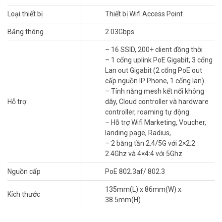
+ 1 cổng PoE out kết nối điện thoại IP PoE
Loại thiết bị
Thiết bị Wifi Access Point
+ 1 cổng dùng cho IPTV
+ 1 cổng dùng cho laptop hoặc các dịch vụ khác
Băng thông
2.03Gbps
Các tính năng ưu việt của bộ phát wifi inwall
– 16 SSID, 200+ client đồng thời
Grandstream GWN7624 mang lại
– 1 cổng uplink PoE Gigabit, 3 cổng
Lan out Gigabit (2 cổng PoE out
Việc sử dụng thiết bị đa chức năng
bộ phát sóng Grandstream
cấp nguồn IP Phone, 1 cổng lan)
GWN7624 giải quyết được tất cả các bài toán mà khối khách sạn
– Tính năng mesh kết nối không
đang gặp phải.
Hỗ trợ
dây, Cloud controller và hardware
– Phủ sóng được full trong các phòng kín, sâu bên trong.
controller, roaming tự động
– 1 dây mạng duy nhất chạy vào phòng, sử dụng cho nhiều dịch vụ.
– Hỗ trợ Wifi Marketing, Voucher,
– Hỗ trợ quảng cáo các dịch vụ của khách sạn thông qua tính năng
landing page, Radius,
wifi marketing.
– 2 băng tần 2.4/5G với 2×2:2
2.4Ghz và 4×4:4 với 5Ghz
>> Xem thêm:
Thiết bị Wifi Access Point Grandstream
GWN7630LR
Nguồn cấp
PoE 802.3af/ 802.3
Thông tin sản phẩm thiết bị Wifi Access
135mm(L) x 86mm(W) x
Kích thước
Point Grandstream GWN7624
38.5mm(H)
– Lắp đặt trong nhà.