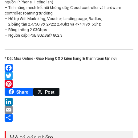
nguồn IP Phone, 1 cổng lan)
– Tính năng mesh kết nối không dây, Cloud controller và hardware
controller, roaming tự động
– Hỗ trợ Wifi Marketing, Voucher, landing page, Radius,
– 2 băng tần 2.4/5G với 2×2:2 2.4Ghz và 4×4:4 với 5Ghz
– Băng thông 2.03Gbps
– Nguồn cấp: PoE 802.3af/ 802.3
* Đặt Mua Online -
Giao Hàng COD kiểm hàng & thanh toán tận nơi
Facebook
Twitter
Pinterest
Share
Post
LinkedIn
Email
Share
Mô tả sản phẩm