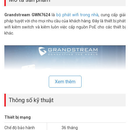
Grandstream GWN7624
là
bộ phát wifi trong nhà
, cung cấp giải
pháp tuyệt vời cho mọi nhu cầu của khách hàng. Đây là thiết bị phát
wifi kiêm switch và kiêm luôn việc cấp nguồn PoE cho các thiết bị
khác.
Xem thêm
Thông số kỹ thuật
Thiết bị mạng
Bộ phát wifi Grandstream GWN7624 cung cấp 3 cổng LAN out hỗ
Chế độ bảo hành
36 tháng
trợ Vlan