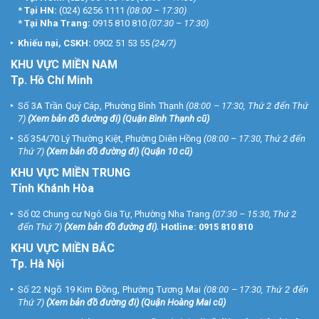
*
Tại HN:
(024) 6256 1111
(08:00 – 17:30)
*
Tại Nha Trang:
0915 810 810
(07:30 – 17:30)
Khiếu nại, CSKH:
0902 51 53 55
(24/7)
KHU
VỰC MIỀN NAM
Tp. Hồ Chí Minh
Số 3A Trần Quý Cáp, Phường Bình Thạnh
(08:00 – 17:30, Thứ 2 đến Thứ
7)
(
Xem bản đồ đường đi
) (Quận Bình Thạnh cũ)
Số 354/70 Lý Thường Kiệt, Phường Diên Hồng
(08:00 – 17:30, Thứ 2 đến
Thứ 7)
(
Xem bản đồ đường đi
) (Quận 10 cũ)
KHU VỰC MIỀN TRUNG
Tỉnh Khánh Hòa
Số 02 Chung cư Ngô Gia Tự, Phường Nha Trang
(07:30 – 15:30, Thứ 2
đến Thứ 7)
(
Xem bản đồ đường đi
).
Hotline:
0915 810 810
KHU VỰC MIỀN BẮC
Tp. Hà Nội
Số 22 Ngõ 19 Kim Đồng, Phường Tương Mai
(08:00 – 17:30, Thứ 2 đến
Thứ 7)
(
Xem bản đồ đường đi
) (Quận Hoàng Mai cũ)