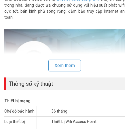
trong nhà, đang được ưa chuộng sử dụng với hiệu suất phát wifi
cực tốt, bán kính phủ sóng rộng, đảm bảo truy cập internet an
toàn.
Xem thêm
Thông số kỹ thuật
Thiết bị mạng
Bộ phát WiFi băng tần kép Grandstream GWN7664
4×4 802.11ax
với WiFi 6 trên cả 2.4GHz và 5GHz. Ngoài ra còn có Cổng 1x 1Gb và
Chế độ bảo hành
36 tháng
Cổng Ethernet 1×2,5Gb GWN7664 là điểm truy cập Wi-Fi 6 802.11ax
Loại thiết bị
Thiết bị Wifi Access Point
cấp doanh nghiệp mạnh mẽ, lý tưởng cho các doanh nghiệp vừa và
nhỏ, các tòa nhà nhiều tầng, khu dân cư và địa điểm thương mại.