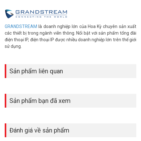
cao.
>> Xem thêm:
Thiết bị Wifi Access Point Grandstream
GWN7625
GRANDSTREAM
là doanh nghiệp lớn của Hoa Kỳ chuyên sản xuất
Thông tin sản phẩm thiết bị Wifi Access
các thiết bị trong ngành viễn thông. Nổi bật với sản phẩm tổng đài
Point Grandstream GWN7664
điện thoại IP, điện thoại IP được nhiều doanh nghiệp lớn trên thế giới
sử dụng.
– 32 SSID, 750 client đồng thời, Cự ly 175 mét
– Tính năng mesh kết nối không dây, Cloud controller và hardware
controller, roaming tự động
– Hỗ trợ Wifi Marketing, Voucher, landing page, Radius
Sản phẩm liên quan
– 2 băng tần 2,4 và 5Ghz, Công nghệ MU-MIMO 4×4 anten ngầm
– Băng thông 3,5Gbps
– Hỗ trợ 2 cổng LAN (1 PoE 48V) (Không kèm nguồn)
– Kích thước: 205.3mm(L)x205.3mm(W)x405.9mm(H)
Sản phẩm bạn đã xem
– Trọng lượng: 0.714Kg
– Thương hiệu USA
– Chứng nhận: FCC, CE, RCM, IC, UKCA
– Sản xuất tại Trung Quốc.
Đánh giá về sản phẩm
– Bảo hành: 36 tháng.
Đặt hàng Online ngay sản phẩm Grandstream GWN7664 xin vui