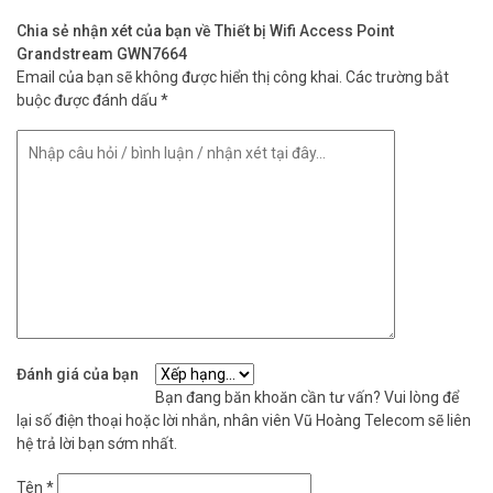
lòng liên hệ HOTLINE 1900 9259 để được hỗ trợ nhanh nhất. Tham
Chia sẻ nhận xét của bạn về Thiết bị Wifi Access Point
khảo thêm thông tin tại
Facebook Vuhoangtelecom
nhé.
Grandstream GWN7664
Email của bạn sẽ không được hiển thị công khai.
Các trường bắt
buộc được đánh dấu
*
Đánh giá của bạn
Bạn đang băn khoăn cần tư vấn? Vui lòng để
lại số điện thoại hoặc lời nhắn, nhân viên Vũ Hoàng Telecom sẽ liên
hệ trả lời bạn sớm nhất.
Tên
*