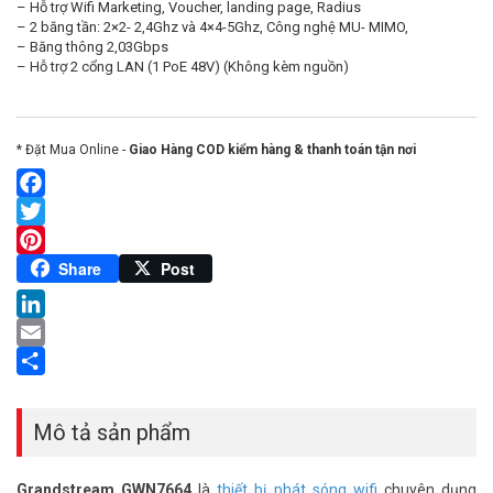
– Hỗ trợ Wifi Marketing, Voucher, landing page, Radius
– 2 băng tần: 2×2- 2,4Ghz và 4×4-5Ghz, Công nghệ MU- MIMO,
– Băng thông 2,03Gbps
– Hỗ trợ 2 cổng LAN (1 PoE 48V) (Không kèm nguồn)
* Đặt Mua Online -
Giao Hàng COD kiểm hàng & thanh toán tận nơi
Facebook
Twitter
Pinterest
Share
Post
LinkedIn
Email
Share
Mô tả sản phẩm
Grandstream GWN7664
là
thiết bị phát sóng wifi
chuyên dụng