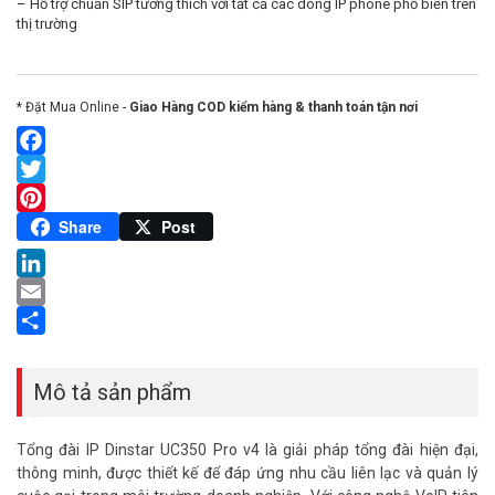
– Hỗ trợ chuẩn SIP tương thích với tất cả cac dòng IP phone phổ biến trên
thị trường
* Đặt Mua Online -
Giao Hàng COD kiểm hàng & thanh toán tận nơi
Facebook
Twitter
Pinterest
Share
Post
LinkedIn
Email
Share
Mô tả sản phẩm
Tổng đài IP Dinstar UC350 Pro v4 là giải pháp tổng đài hiện đại,
thông minh, được thiết kế để đáp ứng nhu cầu liên lạc và quản lý