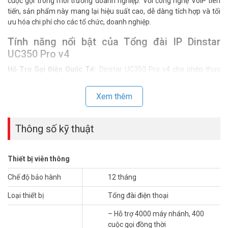
cuộc gọi trong môi trường doanh nghiệp. Với công nghệ VoIP tiên
tiến, sản phẩm này mang lại hiệu suất cao, dễ dàng tích hợp và tối
ưu hóa chi phí cho các tổ chức, doanh nghiệp.
Tính năng nổi bật của Tổng đài IP Dinstar
UC350 Pro v4
Hỗ Trợ Gọi Điện Quốc Tế:
Dinstar UC350 Pro v4 cho phép thực
hiện các cuộc gọi quốc tế với chất lượng âm thanh rõ ràng, ổn định.
Xem thêm
Quản Lý Cuộc Gọi Thông Minh:
Tích hợp các tính năng như gọi
nhỡ, chuyển cuộc gọi, ghi âm cuộc gọi giúp doanh nghiệp quản lý
hiệu quả hơn.
Thông số kỹ thuật
Khả Năng Mở Rộng Linh Hoạt:
Hệ thống có khả năng mở rộng dễ
dàng, cho phép doanh nghiệp bổ sung thêm đường dây và tính
Thiết bị viễn thông
năng khi cần thiết.
Chế độ bảo hành
12 tháng
Thiết Kế Đáp Ứng Nhu Cầu Doanh Nghiệp
Thân Thiện Với Người Dùng:
Loại thiết bị
Giao diện dễ sử dụng, hỗ trợ quản lý
Tổng đài điện thoại
từ xa qua web.
– Hỗ trợ 4000 máy nhánh, 400
cuộc gọi đồng thời
Bảo Mật Tốt:
Hệ thống bảo mật cao giúp bảo vệ thông tin và dữ