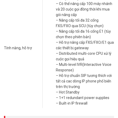
– Có thể nâng cấp 100 máy nhánh
liệu doanh nghiệp.
và 20 cuộc gọi đồng thời khi mua
Lợi Ích Khi Sử Dụng Dinstar UC350 Pro v4
gói nâng cấp
– Nâng cấp tối đa 32 cổng
Tiết Kiệm Chi Phí:
Giảm thiểu chi phí điện thoại nhờ vào công nghệ
FXS/FXO qua SCU (tùy chọn)
VoIP.
– Nâng cấp tối đa 16 cổng E1 (tùy
chọn theo phiên bản)
Tăng Cường Hiệu Quả Làm Việc:
Quản lý cuộc gọi và hỗ trợ khách
– Hỗ trợ nâng cấp FXS/FXO/E1 qua
hàng trở nên dễ dàng hơn.
Tính năng, hỗ trợ
các thiết bị gateway
Đảm Bảo Kết Nối Liên Tục:
Với khả năng xử lý nhiều cuộc gọi cùng
– Distributed multi-core CPU xử lý
lúc, giúp doanh nghiệp không bị gián đoạn trong giao tiếp.
cuộc gọi hiệu quả
– Multi-level IVR(Interactive Voice
Tổng đài IP
Dinstar UC350 Pro v4 là lựa chọn lý tưởng cho các
Response)
doanh nghiệp đang tìm kiếm một hệ thống tổng đài linh hoạt, hiệu
– Hỗ trợ chuẩn SIP tương thích với
quả và tiết kiệm chi phí. Với những tính năng vượt trội và khả năng
tất cả cac dòng IP phone phổ biến
đáp ứng nhu cầu doanh nghiệp, Dinstar UC350 Pro v4 sẽ giúp nâng
trên thị trường
cao chất lượng dịch vụ chăm sóc khách hàng và tối ưu hóa quy
– Hot Standby
trình liên lạc nội bộ.
– 1+1 redundant power supplies
– Built-in IP firewall
Thông số kỹ thuật tổng đài IP Dinstar
UC350 Pro v4