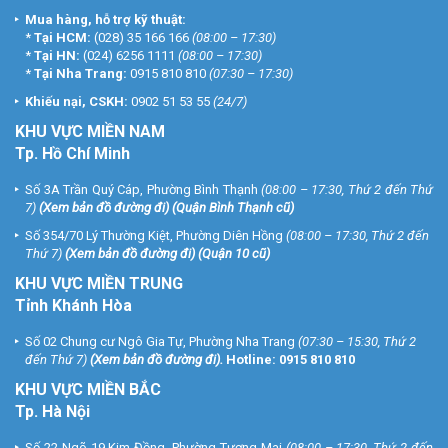
Mua hàng, hỗ trợ kỹ thuật:
*
Tại HCM:
(028) 35 166 166
(08:00 – 17:30)
*
Tại HN:
(024) 6256 1111
(08:00 – 17:30)
*
Tại Nha Trang:
0915 810 810
(07:30 – 17:30)
Khiếu nại, CSKH:
0902 51 53 55
(24/7)
KHU
VỰC MIỀN NAM
Tp. Hồ Chí Minh
Số 3A Trần Quý Cáp, Phường Bình Thạnh
(08:00 – 17:30, Thứ 2 đến Thứ
7)
(
Xem bản đồ đường đi
) (Quận Bình Thạnh cũ)
Số 354/70 Lý Thường Kiệt, Phường Diên Hồng
(08:00 – 17:30, Thứ 2 đến
Thứ 7)
(
Xem bản đồ đường đi
) (Quận 10 cũ)
KHU VỰC MIỀN TRUNG
Tỉnh Khánh Hòa
Số 02 Chung cư Ngô Gia Tự, Phường Nha Trang
(07:30 – 15:30, Thứ 2
đến Thứ 7)
(
Xem bản đồ đường đi
).
Hotline:
0915 810 810
KHU VỰC MIỀN BẮC
Tp. Hà Nội
Số 22 Ngõ 19 Kim Đồng, Phường Tương Mai
(08:00 – 17:30, Thứ 2 đến