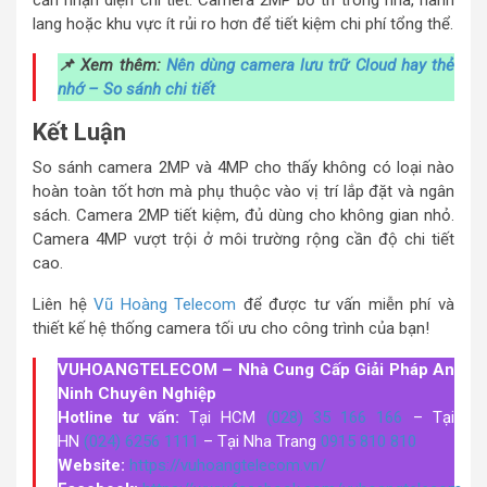
lang hoặc khu vực ít rủi ro hơn để tiết kiệm chi phí tổng thể.
📌 Xem thêm:
Nên dùng camera lưu trữ Cloud hay thẻ
nhớ – So sánh chi tiết
Kết Luận
So sánh camera 2MP và 4MP cho thấy không có loại nào
hoàn toàn tốt hơn mà phụ thuộc vào vị trí lắp đặt và ngân
sách. Camera 2MP tiết kiệm, đủ dùng cho không gian nhỏ.
Camera 4MP vượt trội ở môi trường rộng cần độ chi tiết
cao.
Liên hệ
Vũ Hoàng Telecom
để được tư vấn miễn phí và
thiết kế hệ thống camera tối ưu cho công trình của bạn!
VUHOANGTELECOM – Nhà Cung Cấp Giải Pháp An
Ninh Chuyên Nghiệp
Hotline tư vấn:
Tại HCM
(028) 35 166 166
– Tại
HN
(024) 6256 1111
– Tại Nha Trang
0915 810 810
Website:
https://vuhoangtelecom.vn/