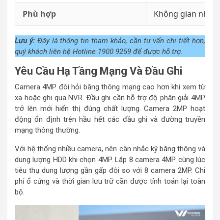
Phù hợp
Không gian nhỏ-t
Lưu ý:
Đây là thông tin tham khảo, cần tư vấn chi tiết hơn,
quý khách liên hệ Hotline 1900 9259 để được hỗ trợ.
Yêu Cầu Hạ Tầng Mạng Và Đầu Ghi
Camera 4MP đòi hỏi băng thông mạng cao hơn khi xem từ
xa hoặc ghi qua NVR. Đầu ghi cần hỗ trợ độ phân giải 4MP
trở lên mới hiển thị đúng chất lượng. Camera 2MP hoạt
động ổn định trên hầu hết các đầu ghi và đường truyền
mạng thông thường.
Với hệ thống nhiều camera, nên cân nhắc kỹ băng thông và
dung lượng HDD khi chọn 4MP. Lắp 8 camera 4MP cùng lúc
tiêu thụ dung lượng gần gấp đôi so với 8 camera 2MP. Chi
phí ổ cứng và thời gian lưu trữ cần được tính toán lại toàn
bộ.