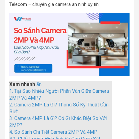
Telecom – chuyên gia camera an ninh uy tín.
Xem nhanh
ẩn
1.
Tại Sao Nhiều Người Phân Vân Giữa Camera
2MP Và 4MP?
2.
Camera 2MP Là Gì? Thông Số Kỹ Thuật Cần
Biết
3.
Camera 4MP Là Gì? Có Gì Khác Biệt So Với
2MP?
4.
So Sánh Chi Tiết Camera 2MP Và 4MP
4.1.
Chất Lượng Hình Ảnh Và Góc Quan Sát