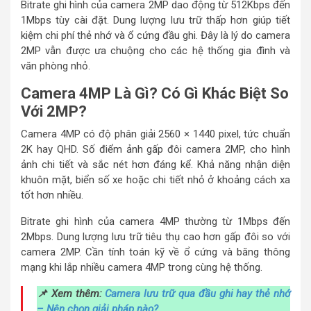
Bitrate ghi hình của camera 2MP dao động từ 512Kbps đến
1Mbps tùy cài đặt. Dung lượng lưu trữ thấp hơn giúp tiết
kiệm chi phí thẻ nhớ và ổ cứng đầu ghi. Đây là lý do camera
2MP vẫn được ưa chuộng cho các hệ thống gia đình và
văn phòng nhỏ.
Camera 4MP Là Gì? Có Gì Khác Biệt So
Với 2MP?
Camera 4MP có độ phân giải 2560 × 1440 pixel, tức chuẩn
2K hay QHD. Số điểm ảnh gấp đôi camera 2MP, cho hình
ảnh chi tiết và sắc nét hơn đáng kể. Khả năng nhận diện
khuôn mặt, biển số xe hoặc chi tiết nhỏ ở khoảng cách xa
tốt hơn nhiều.
Bitrate ghi hình của camera 4MP thường từ 1Mbps đến
2Mbps. Dung lượng lưu trữ tiêu thụ cao hơn gấp đôi so với
camera 2MP. Cần tính toán kỹ về ổ cứng và băng thông
mạng khi lắp nhiều camera 4MP trong cùng hệ thống.
📌 Xem thêm:
Camera lưu trữ qua đầu ghi hay thẻ nhớ
– Nên chọn giải pháp nào?