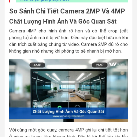
So Sánh Chi Tiết Camera 2MP Và 4MP
Chất Lượng Hình Ảnh Và Góc Quan Sát
Camera 4MP cho hình ảnh rõ hơn và có thể crop (cắt
phóng to) ảnh mà ít bị vỡ hơn. Điều này đặc biệt hữu ích khi
cần trích xuất bằng chứng từ video. Camera 2MP đủ rõ cho
không gian nhỏ nhưng khi phóng to sẽ nhanh bị mờ hơn.
Với cùng một góc quay, camera 4MP ghi lại chi tiết tốt hơn
ở vùng xa trung tâm khung hình. Đây là lợi thế lớn khi lắp